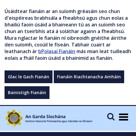
Úsáidtear fianáin ar an suíomh gréasáin seo chun
d'eispéireas brabhsála a fheabhsú agus chun eolas a
bhailiú faoin úsáid a bhaineann tú as an suíomh seo
chun an tseirbhís atá á soláthar againn a fheabhsú.
Mura nglactar le fianáin ní oibreoidh gnéithe áirithe
den suíomh, cosúil le físeán. Tabhair cuairt ar
leathanach ár
bPolasaí Fianáin
más mian leat tuilleadh
eolais a fháil faoin úsáid a bhainimid as fianáin.
Glac le Gach Fianán
Fianáin Riachtanacha Amháin
Bainistigh Fianáin
Togg
navig