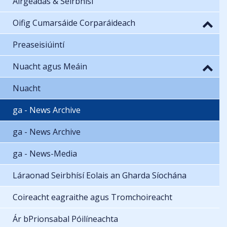
Airgeadas & Seirbhísí
Oifig Cumarsáide Corparáideach
Preaseisiúintí
Nuacht agus Meáin
Nuacht
ga - News Archive
ga - News Archive
ga - News-Media
Láraonad Seirbhísí Eolais an Gharda Síochána
Coireacht eagraithe agus Tromchoireacht
Ár bPrionsabal Póilíneachta