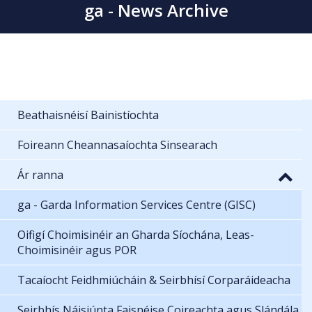
ga - News Archive
Beathaisnéisí Bainistíochta
Foireann Cheannasaíochta Sinsearach
Ár ranna
ga - Garda Information Services Centre (GISC)
Oifigí Choimisinéir an Gharda Síochána, Leas-
Choimisinéir agus POR
Tacaíocht Feidhmiúcháin & Seirbhísí Corparáideacha
Seirbhís Náisiúnta Faisnéise Coireachta agus Slándála