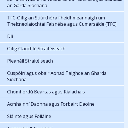
an Garda Síochána
TFC-Oifig an Stiúrthóra Fheidhmeannaigh um
Theicneolaíochtaí Faisnéise agus Cumarsáide (TFC)
Dlí
Oifig Claochlú Straitéiseach
Pleanáil Straitéiseach
Cuspóirí agus obair Aonad Taighde an Gharda
Síochána
Chomhordú Beartas agus Rialachais
Acmhainní Daonna agus Forbairt Daoine
Sláinte agus Folláine