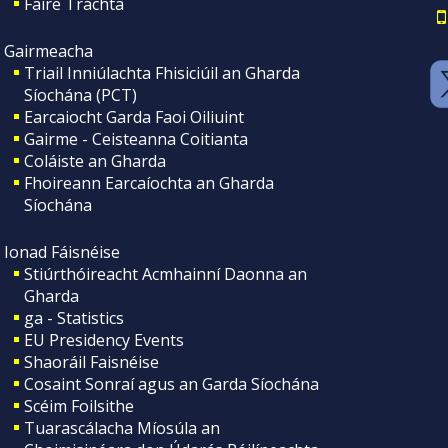
Faire Tráchta
Gairmeacha
Triail Inniúlachta Fhisiciúil an Gharda
Síochána (PCT)
Earcaiocht Garda Faoi Oiliuint
Gairme - Ceisteanna Coitianta
Coláiste an Gharda
Fhoireann Earcaíochta an Gharda
Síochána
Ionad Fáisnéise
Stiúrthóireacht Acmhainní Daonna an
Gharda
ga - Statistics
EU Presidency Events
Shaoráil Faisnéise
Cosaint Sonraí agus an Garda Síochána
Scéim Foilsithe
Tuarascálacha Míosúla an