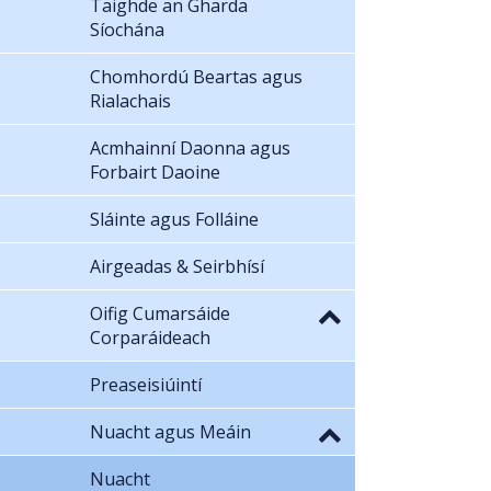
Taighde an Gharda
Síochána
Chomhordú Beartas agus
Rialachais
Acmhainní Daonna agus
Forbairt Daoine
Sláinte agus Folláine
Airgeadas & Seirbhísí
Oifig Cumarsáide
Corparáideach
Preaseisiúintí
Nuacht agus Meáin
Nuacht