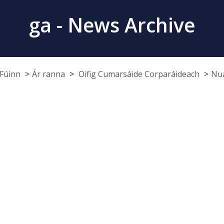
ga - News Archive
Fúinn
Ár ranna
Oifig Cumarsáide Corparáideach
Nua