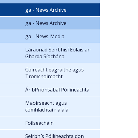
ga - News Archive
ga - News Archive
ga - News-Media
Láraonad Seirbhísí Eolais an
Gharda Síochána
Coireacht eagraithe agus
Tromchoireacht
Ár bPrionsabal Póilíneachta
Maoirseacht agus
comhlachtaí rialála
Foilseacháin
Seirbhís Póilíneachta don