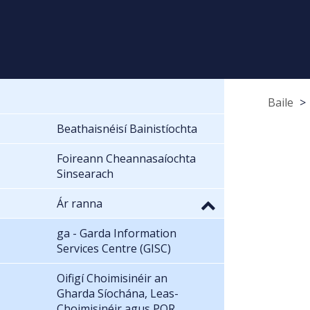
Baile
Beathaisnéisí Bainistíochta
Foireann Cheannasaíochta
Sinsearach
Ár ranna
ga - Garda Information
Services Centre (GISC)
Oifigí Choimisinéir an
Gharda Síochána, Leas-
Choimisinéir agus POR