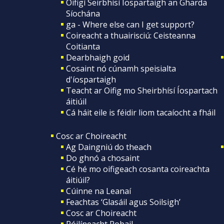
Oifigí Seirbhísí Íospartaigh an Gharda
Síochána
ga - Where else can I get support?
Coireacht a thuairisciú: Ceisteanna
Coitianta
Dearbhaigh goid
Cosaint nó cúnamh speisialta
d'íospartaigh
Teacht ar Oifig mo Sheirbhísí Íospartach
áitiúil
Cá háit eile is féidir liom tacaíocht a fháil
Cosc ar Choireacht
Ag Daingniú do theach
Do ghnó a chosaint
Cé hé mo oifigeach cosanta coireachta
áitiúil?
Cúinne na Leanaí
Feachtas ‘Glasáil agus Soilsigh’
Cosc ar Choireacht
Póilíneacht Pobail