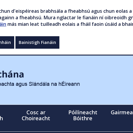
chun d'eispéireas brabhsála a fheabhsú agus chun eolas a 
gainn a fheabhsú. Mura nglactar le fianáin ní oibreoidh gn
áin
más mian leat tuilleadh eolais a fháil faoin úsáid a bhai
mháin
Bainistigh Fianáin
Cosc ar
Póilíneacht
Gairmea
gh
Choireacht
Bóithre