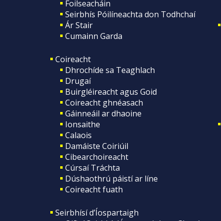
Foilseacháin
Seirbhís Póilíneachta don Todhchaí
Ár Stair
Cumainn Garda
Coireacht
Dhrochíde sa Teaghlach
Drugaí
Buirgléireacht agus Goid
Coireacht ghnéasach
Gáinneáil ar dhaoine
Ionsaithe
Calaois
Damáiste Coiriúil
Cibearchoireacht
Cúrsaí Tráchta
Dúshaothrú páistí ar líne
Coireacht fuath
Seirbhísí d’Íospartaigh