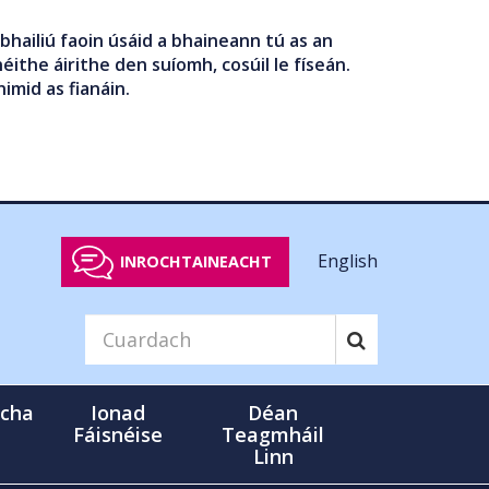
bhailiú faoin úsáid a bhaineann tú as an
éithe áirithe den suíomh, cosúil le físeán.
nimid as fianáin.
English
INROCHTAINEACHT
cha
Ionad
Déan
Fáisnéise
Teagmháil
Linn