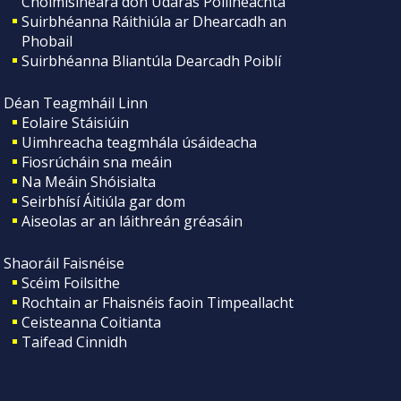
Choimisinéara don Údarás Póilíneachta
Suirbhéanna Ráithiúla ar Dhearcadh an
Phobail
Suirbhéanna Bliantúla Dearcadh Poiblí
Déan Teagmháil Linn
Eolaire Stáisiúin
Uimhreacha teagmhála úsáideacha
Fiosrúcháin sna meáin
Na Meáin Shóisialta
Seirbhísí Áitiúla gar dom
Aiseolas ar an láithreán gréasáin
Shaoráil Faisnéise
Scéim Foilsithe
Rochtain ar Fhaisnéis faoin Timpeallacht
Ceisteanna Coitianta
Taifead Cinnidh