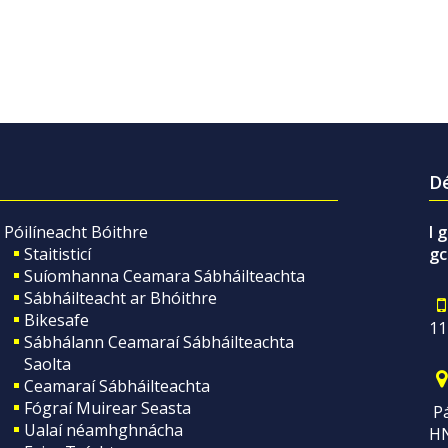
Dé
Póilíneacht Bóithre
I 
Staitisticí
gc
Suíomhanna Ceamara Sábháilteachta
Sábháilteacht ar Bhóithre
Bikesafe
11
Sábhálann Ceamaraí Sábháilteachta
Saolta
Ceamaraí Sábháilteachta
Fógraí Muirear Seasta
Pá
Ualaí néamhghnácha
H