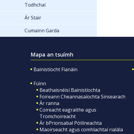
Todhchaí
Ár Stair
Cumainn Garda
Mapa an tsuímh
Bainistíocht Fianáin
Fúinn
Beathaisnéisí Bainistíochta
Foireann Cheannasaíochta Sinsearach
Ár ranna
Coireacht eagraithe agus
Tromchoireacht
Ár bPrionsabal Póilíneachta
Maoirseacht agus comhlachtaí rialála