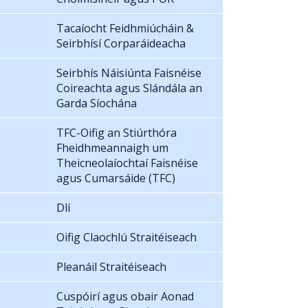
Tacaíocht Feidhmiúcháin &
Seirbhísí Corparáideacha
Seirbhís Náisiúnta Faisnéise
Coireachta agus Slándála an
Garda Síochána
TFC-Oifig an Stiúrthóra
Fheidhmeannaigh um
Theicneolaíochtaí Faisnéise
agus Cumarsáide (TFC)
Dlí
Oifig Claochlú Straitéiseach
Pleanáil Straitéiseach
Cuspóirí agus obair Aonad