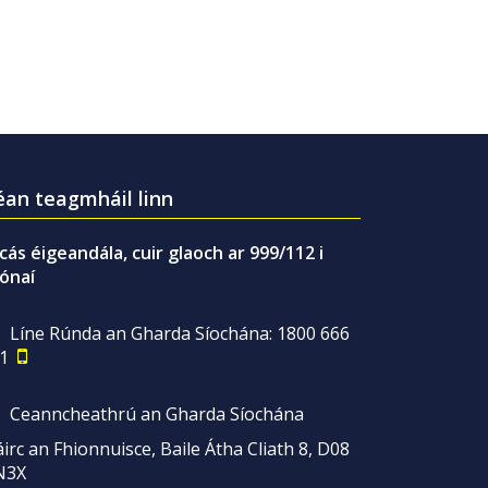
an teagmháil linn
gcás éigeandála, cuir glaoch ar 999/112 i
ónaí
Líne Rúnda an Gharda Síochána: 1800 666
1
Ceanncheathrú an Gharda Síochána
irc an Fhionnuisce, Baile Átha Cliath 8, D08
N3X