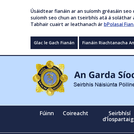
Úsáidtear fianáin ar an suíomh gréasáin seo 
suíomh seo chun an tseirbhís atá á soláthar a
Tabhair cuairt ar leathanach ár
bPolasaí Fian
Glac le Gach Fianán
Fianáin Riachtanacha A
Fúinn
Coireacht
Seirbhísí
d’Íospartai