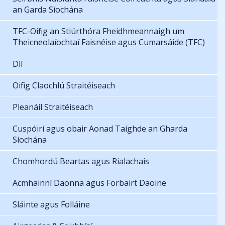
an Garda Síochána
TFC-Oifig an Stiúrthóra Fheidhmeannaigh um
Theicneolaíochtaí Faisnéise agus Cumarsáide (TFC)
Dlí
Oifig Claochlú Straitéiseach
Pleanáil Straitéiseach
Cuspóirí agus obair Aonad Taighde an Gharda
Síochána
Chomhordú Beartas agus Rialachais
Acmhainní Daonna agus Forbairt Daoine
Sláinte agus Folláine