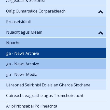
Airgeadas & Seirbhísí
Oifig Cumarsáide Corparáideach
Preaseisiúintí
Nuacht agus Meáin
Nuacht
ga - News Archive
ga - News Archive
ga - News-Media
Láraonad Seirbhísí Eolais an Gharda Síochána
Coireacht eagraithe agus Tromchoireacht
Ár bPrionsabal Póilíneachta