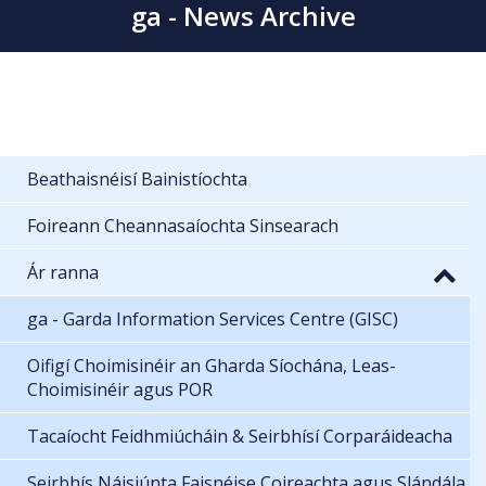
ga - News Archive
Beathaisnéisí Bainistíochta
Foireann Cheannasaíochta Sinsearach
Ár ranna
ga - Garda Information Services Centre (GISC)
Oifigí Choimisinéir an Gharda Síochána, Leas-
Choimisinéir agus POR
Tacaíocht Feidhmiúcháin & Seirbhísí Corparáideacha
Seirbhís Náisiúnta Faisnéise Coireachta agus Slándála