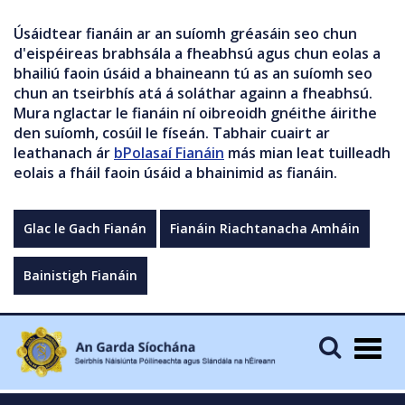
Úsáidtear fianáin ar an suíomh gréasáin seo chun
d'eispéireas brabhsála a fheabhsú agus chun eolas a
bhailiú faoin úsáid a bhaineann tú as an suíomh seo
chun an tseirbhís atá á soláthar againn a fheabhsú.
Mura nglactar le fianáin ní oibreoidh gnéithe áirithe
den suíomh, cosúil le físeán. Tabhair cuairt ar
leathanach ár
bPolasaí Fianáin
más mian leat tuilleadh
eolais a fháil faoin úsáid a bhainimid as fianáin.
Glac le Gach Fianán
Fianáin Riachtanacha Amháin
Bainistigh Fianáin
Togg
navig