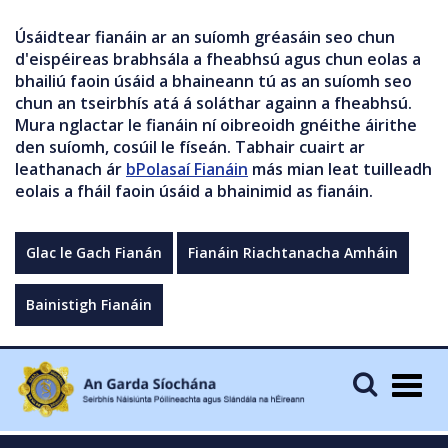
Úsáidtear fianáin ar an suíomh gréasáin seo chun
d'eispéireas brabhsála a fheabhsú agus chun eolas a
bhailiú faoin úsáid a bhaineann tú as an suíomh seo
chun an tseirbhís atá á soláthar againn a fheabhsú.
Mura nglactar le fianáin ní oibreoidh gnéithe áirithe
den suíomh, cosúil le físeán. Tabhair cuairt ar
leathanach ár
bPolasaí Fianáin
más mian leat tuilleadh
eolais a fháil faoin úsáid a bhainimid as fianáin.
Glac le Gach Fianán
Fianáin Riachtanacha Amháin
Bainistigh Fianáin
Togg
navig