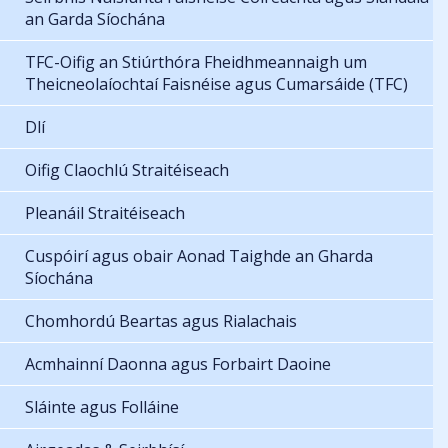
an Garda Síochána
TFC-Oifig an Stiúrthóra Fheidhmeannaigh um
Theicneolaíochtaí Faisnéise agus Cumarsáide (TFC)
Dlí
Oifig Claochlú Straitéiseach
Pleanáil Straitéiseach
Cuspóirí agus obair Aonad Taighde an Gharda
Síochána
Chomhordú Beartas agus Rialachais
Acmhainní Daonna agus Forbairt Daoine
Sláinte agus Folláine