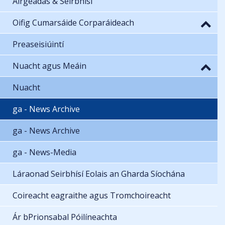
Airgeadas & Seirbhísí
Oifig Cumarsáide Corparáideach
Preaseisiúintí
Nuacht agus Meáin
Nuacht
ga - News Archive
ga - News Archive
ga - News-Media
Láraonad Seirbhísí Eolais an Gharda Síochána
Coireacht eagraithe agus Tromchoireacht
Ár bPrionsabal Póilíneachta