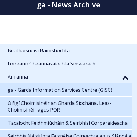
ga - News Archive
Beathaisnéisí Bainistíochta
Foireann Cheannasaíochta Sinsearach
Ár ranna
ga - Garda Information Services Centre (GISC)
Oifigí Choimisinéir an Gharda Síochána, Leas-
Choimisinéir agus POR
Tacaíocht Feidhmiúcháin & Seirbhísí Corparáideacha
Seirbhís Náisiúnta Faisnéise Coireachta agus Slándála