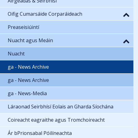
Airgeadas & Seirbhísí
Oifig Cumarsáide Corparáideach
Preaseisiúintí
Nuacht agus Meáin
Nuacht
ga - News Archive
ga - News Archive
ga - News-Media
Láraonad Seirbhísí Eolais an Gharda Síochána
Coireacht eagraithe agus Tromchoireacht
Ár bPrionsabal Póilíneachta