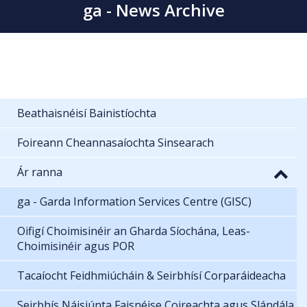
ga - News Archive
Beathaisnéisí Bainistíochta
Foireann Cheannasaíochta Sinsearach
Ár ranna
ga - Garda Information Services Centre (GISC)
Oifigí Choimisinéir an Gharda Síochána, Leas-
Choimisinéir agus POR
Tacaíocht Feidhmiúcháin & Seirbhísí Corparáideacha
Seirbhís Náisiúnta Faisnéise Coireachta agus Slándála