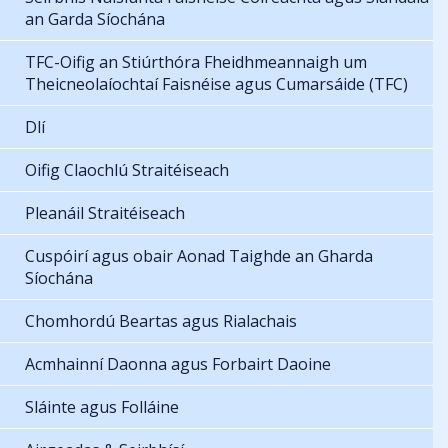
an Garda Síochána
TFC-Oifig an Stiúrthóra Fheidhmeannaigh um
Theicneolaíochtaí Faisnéise agus Cumarsáide (TFC)
Dlí
Oifig Claochlú Straitéiseach
Pleanáil Straitéiseach
Cuspóirí agus obair Aonad Taighde an Gharda
Síochána
Chomhordú Beartas agus Rialachais
Acmhainní Daonna agus Forbairt Daoine
Sláinte agus Folláine