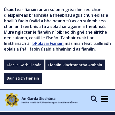
Úsáidtear fianáin ar an suíomh gréasáin seo chun
d'eispéireas brabhsála a fheabhsú agus chun eolas a
bhailiú faoin úsáid a bhaineann tú as an suíomh seo
chun an tseirbhís atá á soláthar againn a fheabhsú.
Mura nglactar le fianáin ní oibreoidh gnéithe áirithe
den suíomh, cosúil le físeán. Tabhair cuairt ar
leathanach ár
bPolasaí Fianáin
más mian leat tuilleadh
eolais a fháil faoin úsáid a bhainimid as fianáin.
Glac le Gach Fianán
Fianáin Riachtanacha Amháin
Bainistigh Fianáin
Togg
navig