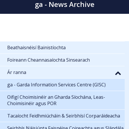
ga - News Archive
Beathaisnéisí Bainistíochta
Foireann Cheannasaíochta Sinsearach
Ár ranna
ga - Garda Information Services Centre (GISC)
Oifigí Choimisinéir an Gharda Síochána, Leas-
Choimisinéir agus POR
Tacaíocht Feidhmiúcháin & Seirbhísí Corparáideacha
Seirbhís Náisiúnta Faisnéise Coireachta agus Slándála