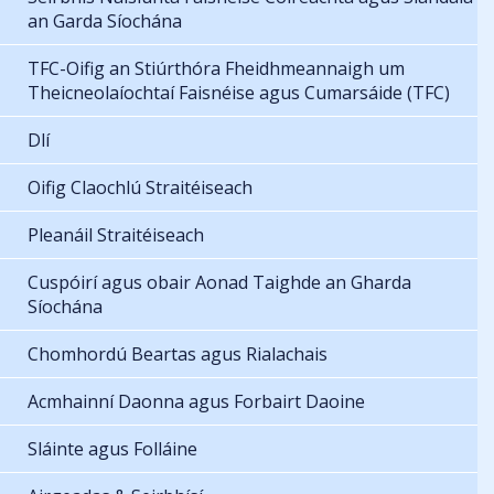
an Garda Síochána
TFC-Oifig an Stiúrthóra Fheidhmeannaigh um
Theicneolaíochtaí Faisnéise agus Cumarsáide (TFC)
Dlí
Oifig Claochlú Straitéiseach
Pleanáil Straitéiseach
Cuspóirí agus obair Aonad Taighde an Gharda
Síochána
Chomhordú Beartas agus Rialachais
Acmhainní Daonna agus Forbairt Daoine
Sláinte agus Folláine