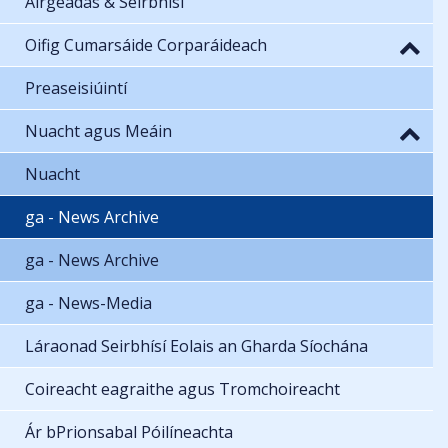
Airgeadas & Seirbhísí
Oifig Cumarsáide Corparáideach
Preaseisiúintí
Nuacht agus Meáin
Nuacht
ga - News Archive
ga - News Archive
ga - News-Media
Láraonad Seirbhísí Eolais an Gharda Síochána
Coireacht eagraithe agus Tromchoireacht
Ár bPrionsabal Póilíneachta