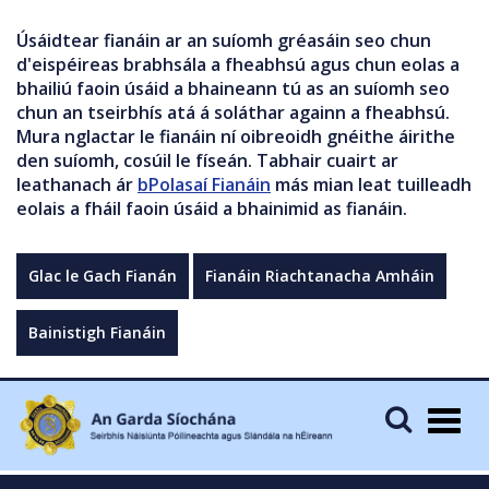
Úsáidtear fianáin ar an suíomh gréasáin seo chun
d'eispéireas brabhsála a fheabhsú agus chun eolas a
bhailiú faoin úsáid a bhaineann tú as an suíomh seo
chun an tseirbhís atá á soláthar againn a fheabhsú.
Mura nglactar le fianáin ní oibreoidh gnéithe áirithe
den suíomh, cosúil le físeán. Tabhair cuairt ar
leathanach ár
bPolasaí Fianáin
más mian leat tuilleadh
eolais a fháil faoin úsáid a bhainimid as fianáin.
Glac le Gach Fianán
Fianáin Riachtanacha Amháin
Bainistigh Fianáin
Togg
navig