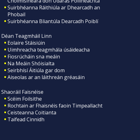
Choimisinéara don Údarás Póilíneachta
Suirbhéanna Ráithiúla ar Dhearcadh an
Phobail
Suirbhéanna Bliantúla Dearcadh Poiblí
Déan Teagmháil Linn
Eolaire Stáisiúin
Uimhreacha teagmhála úsáideacha
Fiosrúcháin sna meáin
Na Meáin Shóisialta
Seirbhísí Áitiúla gar dom
Aiseolas ar an láithreán gréasáin
Shaoráil Faisnéise
Scéim Foilsithe
Rochtain ar Fhaisnéis faoin Timpeallacht
Ceisteanna Coitianta
Taifead Cinnidh