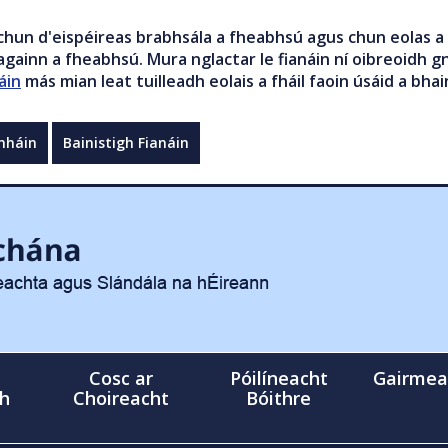
chun d'eispéireas brabhsála a fheabhsú agus chun eolas a 
gainn a fheabhsú. Mura nglactar le fianáin ní oibreoidh gn
áin
más mian leat tuilleadh eolais a fháil faoin úsáid a bhai
mháin
Bainistigh Fianáin
Cosc ar
Póilíneacht
Gairmea
gh
Choireacht
Bóithre