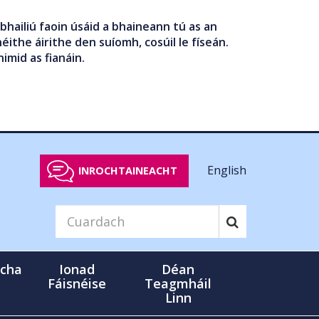
bhailiú faoin úsáid a bhaineann tú as an
éithe áirithe den suíomh, cosúil le físeán.
nimid as fianáin.
English
INROCHTAINEACHT
cha
Ionad
Déan
Fáisnéise
Teagmháil
Linn