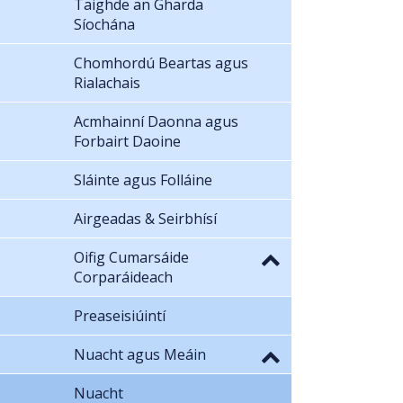
Taighde an Gharda
Síochána
Chomhordú Beartas agus
Rialachais
Acmhainní Daonna agus
Forbairt Daoine
Sláinte agus Folláine
Airgeadas & Seirbhísí
Oifig Cumarsáide
Corparáideach
Preaseisiúintí
Nuacht agus Meáin
Nuacht