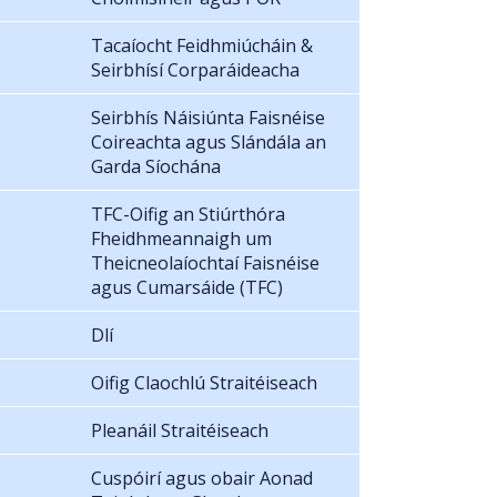
Tacaíocht Feidhmiúcháin &
Seirbhísí Corparáideacha
Seirbhís Náisiúnta Faisnéise
Coireachta agus Slándála an
Garda Síochána
TFC-Oifig an Stiúrthóra
Fheidhmeannaigh um
Theicneolaíochtaí Faisnéise
agus Cumarsáide (TFC)
Dlí
Oifig Claochlú Straitéiseach
Pleanáil Straitéiseach
Cuspóirí agus obair Aonad