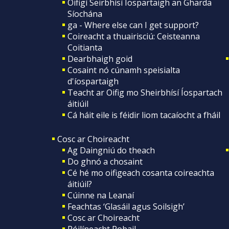
Oifigí Seirbhísí Íospartaigh an Gharda
Síochána
ga - Where else can I get support?
Coireacht a thuairisciú: Ceisteanna
Coitianta
Dearbhaigh goid
Cosaint nó cúnamh speisialta
d'íospartaigh
Teacht ar Oifig mo Sheirbhísí Íospartach
áitiúil
Cá háit eile is féidir liom tacaíocht a fháil
Cosc ar Choireacht
Ag Daingniú do theach
Do ghnó a chosaint
Cé hé mo oifigeach cosanta coireachta
áitiúil?
Cúinne na Leanaí
Feachtas ‘Glasáil agus Soilsigh’
Cosc ar Choireacht
Póilíneacht Pobail