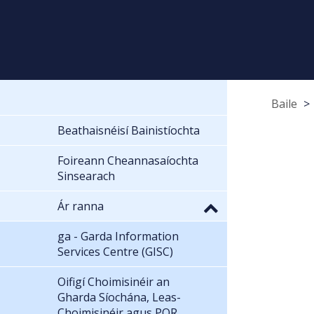
Baile
Beathaisnéisí Bainistíochta
Foireann Cheannasaíochta
Sinsearach
Ár ranna
ga - Garda Information
Services Centre (GISC)
Oifigí Choimisinéir an
Gharda Síochána, Leas-
Choimisinéir agus POR