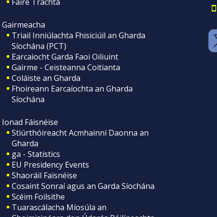
Faire Tráchta
Gairmeacha
Triail Inniúlachta Fhisiciúil an Gharda
Síochána (PCT)
Earcaiocht Garda Faoi Oiliuint
Gairme - Ceisteanna Coitianta
Coláiste an Gharda
Fhoireann Earcaíochta an Gharda
Síochána
Ionad Fáisnéise
Stiúrthóireacht Acmhainní Daonna an
Gharda
ga - Statistics
EU Presidency Events
Shaoráil Faisnéise
Cosaint Sonraí agus an Garda Síochána
Scéim Foilsithe
Tuarascálacha Míosúla an