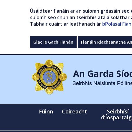
Úsáidtear fianáin ar an suíomh gréasáin seo 
suíomh seo chun an tseirbhís atá á soláthar a
Tabhair cuairt ar leathanach ár
bPolasaí Fian
Glac le Gach Fianán
Fianáin Riachtanacha A
Fúinn
Coireacht
Seirbhísí
d’Íospartai