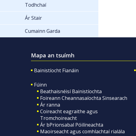
Todhchaí
Ár Stair
Cumainn Garda
Mapa an tsuímh
Bainistíocht Fianáin
Fúinn
Beathaisnéisí Bainistíochta
Foireann Cheannasaíochta Sinsearach
Ár ranna
Coireacht eagraithe agus
Tromchoireacht
Ár bPrionsabal Póilíneachta
Maoirseacht agus comhlachtaí rialála