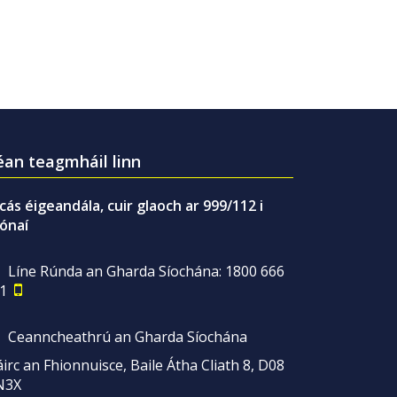
an teagmháil linn
gcás éigeandála, cuir glaoch ar 999/112 i
ónaí
Líne Rúnda an Gharda Síochána: 1800 666
1
Ceanncheathrú an Gharda Síochána
irc an Fhionnuisce, Baile Átha Cliath 8, D08
N3X