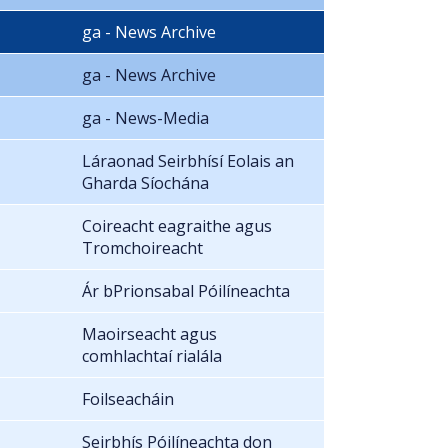
ga - News Archive
ga - News Archive
ga - News-Media
Láraonad Seirbhísí Eolais an
Gharda Síochána
Coireacht eagraithe agus
Tromchoireacht
Ár bPrionsabal Póilíneachta
Maoirseacht agus
comhlachtaí rialála
Foilseacháin
Seirbhís Póilíneachta don