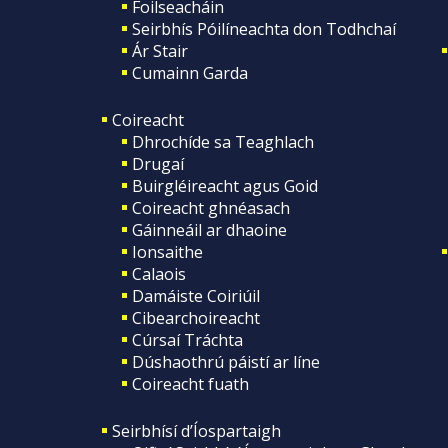
Foilseacháin
Seirbhís Póilíneachta don Todhchaí
Ár Stair
Cumainn Garda
Coireacht
Dhrochíde sa Teaghlach
Drugaí
Buirgléireacht agus Goid
Coireacht ghnéasach
Gáinneáil ar dhaoine
Ionsaithe
Calaois
Damáiste Coiriúil
Cibearchoireacht
Cúrsaí Tráchta
Dúshaothrú páistí ar líne
Coireacht fuath
Seirbhísí d’Íospartaigh