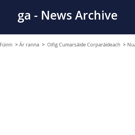
ga - News Archive
Fúinn
Ár ranna
Oifig Cumarsáide Corparáideach
Nua