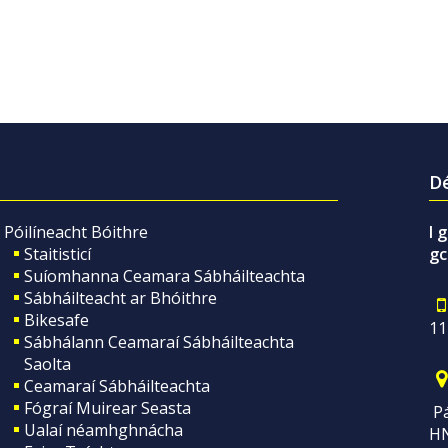
Dé
Póilíneacht Bóithre
I 
Staitisticí
gc
Suíomhanna Ceamara Sábháilteachta
Sábháilteacht ar Bhóithre
Bikesafe
11
Sábhálann Ceamaraí Sábháilteachta
Saolta
Ceamaraí Sábháilteachta
Fógraí Muirear Seasta
Pá
Ualaí néamhghnácha
H