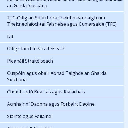
an Garda Síochána
TFC-Oifig an Stiúrthóra Fheidhmeannaigh um
Theicneolaíochtaí Faisnéise agus Cumarsáide (TFC)
Dlí
Oifig Claochlú Straitéiseach
Pleanáil Straitéiseach
Cuspóirí agus obair Aonad Taighde an Gharda
Síochána
Chomhordú Beartas agus Rialachais
Acmhainní Daonna agus Forbairt Daoine
Sláinte agus Folláine