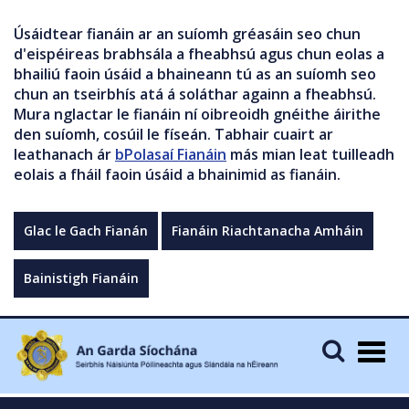
Úsáidtear fianáin ar an suíomh gréasáin seo chun
d'eispéireas brabhsála a fheabhsú agus chun eolas a
bhailiú faoin úsáid a bhaineann tú as an suíomh seo
chun an tseirbhís atá á soláthar againn a fheabhsú.
Mura nglactar le fianáin ní oibreoidh gnéithe áirithe
den suíomh, cosúil le físeán. Tabhair cuairt ar
leathanach ár
bPolasaí Fianáin
más mian leat tuilleadh
eolais a fháil faoin úsáid a bhainimid as fianáin.
Glac le Gach Fianán
Fianáin Riachtanacha Amháin
Bainistigh Fianáin
Togg
navig