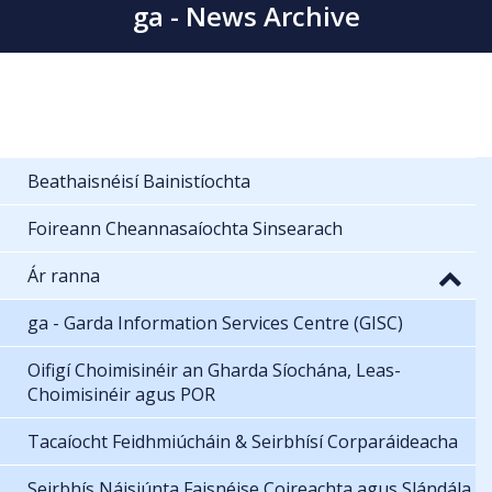
ga - News Archive
Beathaisnéisí Bainistíochta
Foireann Cheannasaíochta Sinsearach
Ár ranna
ga - Garda Information Services Centre (GISC)
Oifigí Choimisinéir an Gharda Síochána, Leas-
Choimisinéir agus POR
Tacaíocht Feidhmiúcháin & Seirbhísí Corparáideacha
Seirbhís Náisiúnta Faisnéise Coireachta agus Slándála