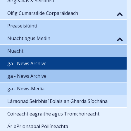
Airgeadas & Seirbhísí
Oifig Cumarsáide Corparáideach
Preaseisiúintí
Nuacht agus Meáin
Nuacht
ga - News Archive
ga - News Archive
ga - News-Media
Láraonad Seirbhísí Eolais an Gharda Síochána
Coireacht eagraithe agus Tromchoireacht
Ár bPrionsabal Póilíneachta