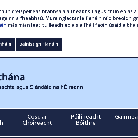
chun d'eispéireas brabhsála a fheabhsú agus chun eolas a 
gainn a fheabhsú. Mura nglactar le fianáin ní oibreoidh gn
áin
más mian leat tuilleadh eolais a fháil faoin úsáid a bhai
mháin
Bainistigh Fianáin
Cosc ar
Póilíneacht
Gairmea
gh
Choireacht
Bóithre