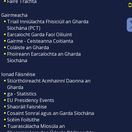
Faire Tráchta
Gairmeacha
Triail Inniúlachta Fhisiciúil an Gharda
Síochána (PCT)
Earcaiocht Garda Faoi Oiliuint
Gairme - Ceisteanna Coitianta
Coláiste an Gharda
Fhoireann Earcaíochta an Gharda
Síochána
Ionad Fáisnéise
Stiúrthóireacht Acmhainní Daonna an
Gharda
ga - Statistics
EU Presidency Events
Shaoráil Faisnéise
Cosaint Sonraí agus an Garda Síochána
Scéim Foilsithe
Tuarascálacha Míosúla an