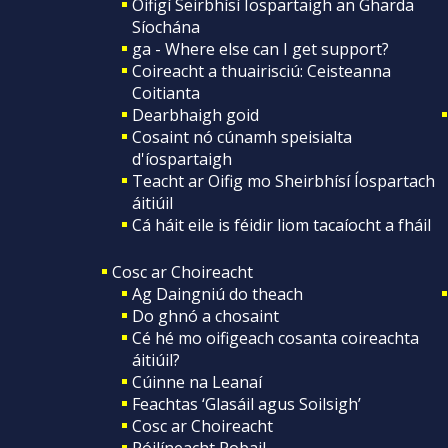
Oifigí Seirbhísí Íospartaigh an Gharda
Síochána
ga - Where else can I get support?
Coireacht a thuairisciú: Ceisteanna
Coitianta
Dearbhaigh goid
Cosaint nó cúnamh speisialta
d'íospartaigh
Teacht ar Oifig mo Sheirbhísí Íospartach
áitiúil
Cá háit eile is féidir liom tacaíocht a fháil
Cosc ar Choireacht
Ag Daingniú do theach
Do ghnó a chosaint
Cé hé mo oifigeach cosanta coireachta
áitiúil?
Cúinne na Leanaí
Feachtas ‘Glasáil agus Soilsigh’
Cosc ar Choireacht
Póilíneacht Pobail