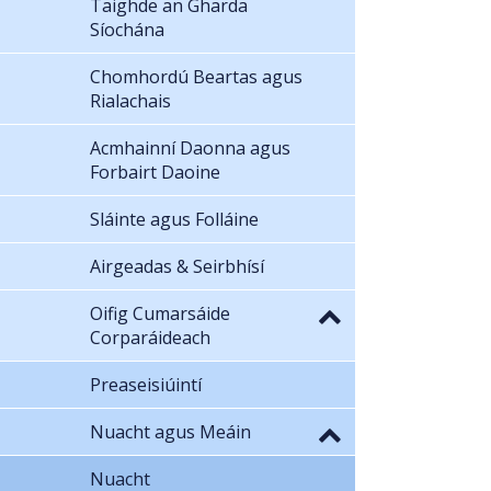
Taighde an Gharda
Síochána
Chomhordú Beartas agus
Rialachais
Acmhainní Daonna agus
Forbairt Daoine
Sláinte agus Folláine
Airgeadas & Seirbhísí
Oifig Cumarsáide
Corparáideach
Preaseisiúintí
Nuacht agus Meáin
Nuacht