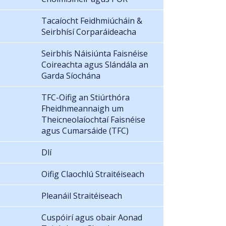
Tacaíocht Feidhmiúcháin &
Seirbhísí Corparáideacha
Seirbhís Náisiúnta Faisnéise
Coireachta agus Slándála an
Garda Síochána
TFC-Oifig an Stiúrthóra
Fheidhmeannaigh um
Theicneolaíochtaí Faisnéise
agus Cumarsáide (TFC)
Dlí
Oifig Claochlú Straitéiseach
Pleanáil Straitéiseach
Cuspóirí agus obair Aonad