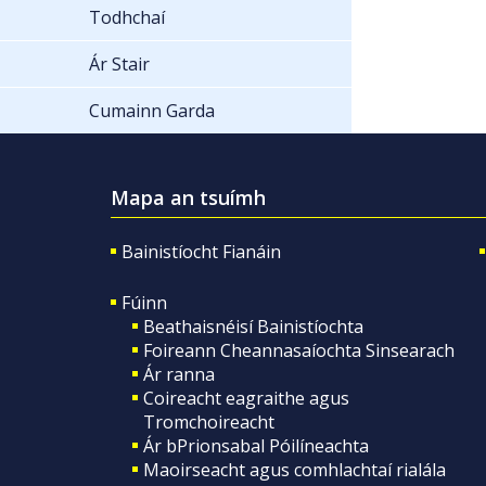
Todhchaí
Ár Stair
Cumainn Garda
Mapa an tsuímh
Bainistíocht Fianáin
Fúinn
Beathaisnéisí Bainistíochta
Foireann Cheannasaíochta Sinsearach
Ár ranna
Coireacht eagraithe agus
Tromchoireacht
Ár bPrionsabal Póilíneachta
Maoirseacht agus comhlachtaí rialála