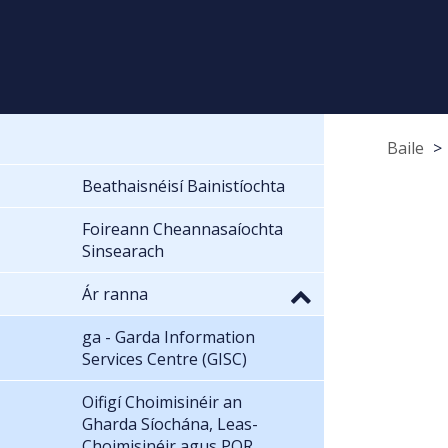
Baile
Beathaisnéisí Bainistíochta
Foireann Cheannasaíochta
Sinsearach
Ár ranna
ga - Garda Information
Services Centre (GISC)
Oifigí Choimisinéir an
Gharda Síochána, Leas-
Choimisinéir agus POR