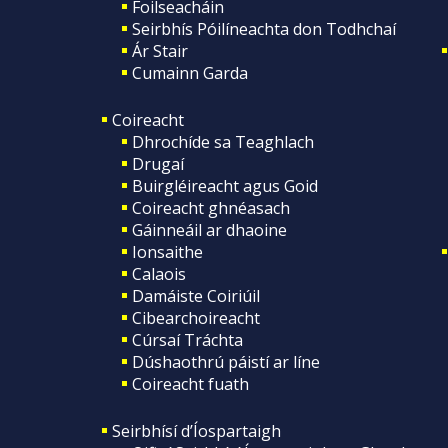
Foilseacháin
Seirbhís Póilíneachta don Todhchaí
Ár Stair
Cumainn Garda
Coireacht
Dhrochíde sa Teaghlach
Drugaí
Buirgléireacht agus Goid
Coireacht ghnéasach
Gáinneáil ar dhaoine
Ionsaithe
Calaois
Damáiste Coiriúil
Cibearchoireacht
Cúrsaí Tráchta
Dúshaothrú páistí ar líne
Coireacht fuath
Seirbhísí d’Íospartaigh