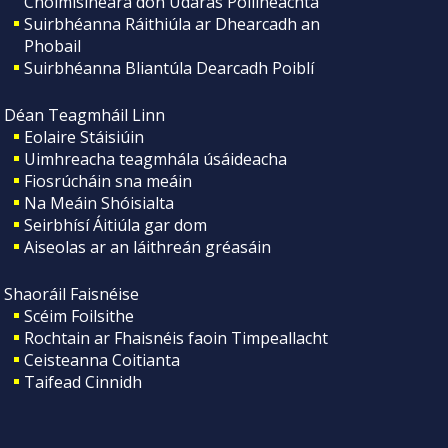
Choimisinéara don Údarás Póilíneachta
Suirbhéanna Ráithiúla ar Dhearcadh an
Phobail
Suirbhéanna Bliantúla Dearcadh Poiblí
Déan Teagmháil Linn
Eolaire Stáisiúin
Uimhreacha teagmhála úsáideacha
Fiosrúcháin sna meáin
Na Meáin Shóisialta
Seirbhísí Áitiúla gar dom
Aiseolas ar an láithreán gréasáin
Shaoráil Faisnéise
Scéim Foilsithe
Rochtain ar Fhaisnéis faoin Timpeallacht
Ceisteanna Coitianta
Taifead Cinnidh