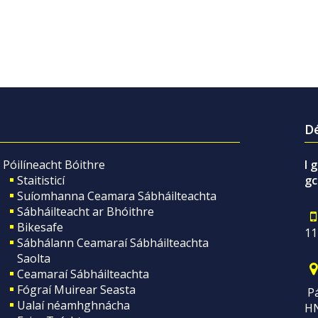
Dé
Póilíneacht Bóithre
I 
Staitisticí
gc
Suíomhanna Ceamara Sábháilteachta
Sábháilteacht ar Bhóithre
Bikesafe
11
Sábhálann Ceamaraí Sábháilteachta
Saolta
Ceamaraí Sábháilteachta
Fógraí Muirear Seasta
Pá
Ualaí néamhghnácha
H