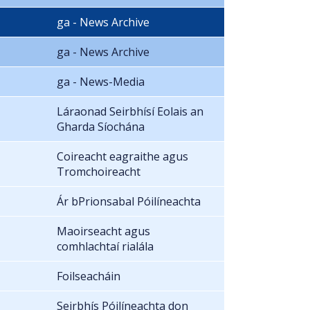
ga - News Archive
ga - News Archive
ga - News-Media
Láraonad Seirbhísí Eolais an
Gharda Síochána
Coireacht eagraithe agus
Tromchoireacht
Ár bPrionsabal Póilíneachta
Maoirseacht agus
comhlachtaí rialála
Foilseacháin
Seirbhís Póilíneachta don