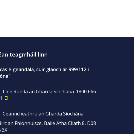
an teagmháil linn
gcás éigeandála, cuir glaoch ar 999/112 i
ónaí
Líne Rúnda an Gharda Síochána: 1800 666
1
Ceanncheathrú an Gharda Síochána
irc an Fhionnuisce, Baile Átha Cliath 8, D08
N3X