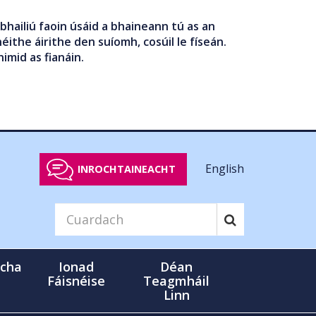
bhailiú faoin úsáid a bhaineann tú as an
éithe áirithe den suíomh, cosúil le físeán.
nimid as fianáin.
English
INROCHTAINEACHT
cha
Ionad
Déan
Fáisnéise
Teagmháil
Linn