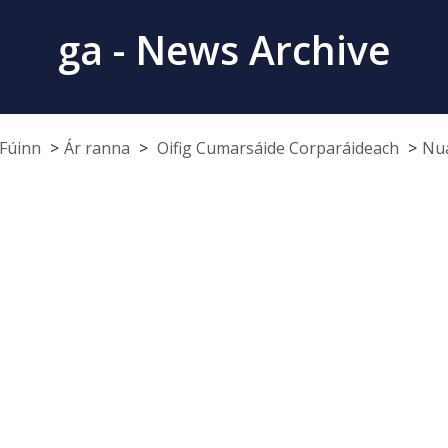
ga - News Archive
Fúinn
Ár ranna
Oifig Cumarsáide Corparáideach
Nua