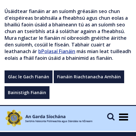
Úsáidtear fianáin ar an suíomh gréasáin seo chun
d'eispéireas brabhsála a fheabhsú agus chun eolas a
bhailiú faoin úsáid a bhaineann tú as an suíomh seo
chun an tseirbhís atá á soláthar againn a fheabhsú.
Mura nglactar le fianáin ní oibreoidh gnéithe áirithe
den suíomh, cosúil le físeán. Tabhair cuairt ar
leathanach ár
bPolasaí Fianáin
más mian leat tuilleadh
eolais a fháil faoin úsáid a bhainimid as fianáin.
Glac le Gach Fianán
Fianáin Riachtanacha Amháin
Bainistigh Fianáin
Togg
navig