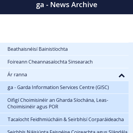
ga - News Archive
Beathaisnéisí Bainistíochta
Foireann Cheannasaíochta Sinsearach
Ár ranna
ga - Garda Information Services Centre (GISC)
Oifigí Choimisinéir an Gharda Síochána, Leas-
Choimisinéir agus POR
Tacaíocht Feidhmiúcháin & Seirbhísí Corparáideacha
Seirbhís Náisiúnta Faisnéise Coireachta agus Slándála