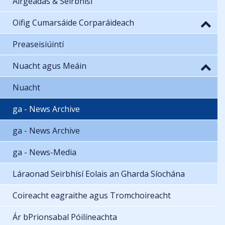
Airgeadas & Seirbhísí
Oifig Cumarsáide Corparáideach
Preaseisiúintí
Nuacht agus Meáin
Nuacht
ga - News Archive
ga - News Archive
ga - News-Media
Láraonad Seirbhísí Eolais an Gharda Síochána
Coireacht eagraithe agus Tromchoireacht
Ár bPrionsabal Póilíneachta