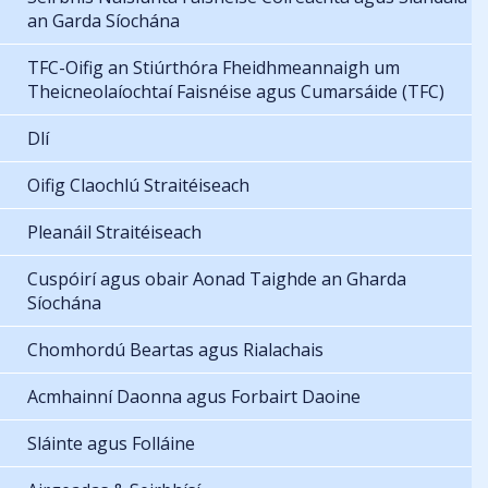
an Garda Síochána
TFC-Oifig an Stiúrthóra Fheidhmeannaigh um
Theicneolaíochtaí Faisnéise agus Cumarsáide (TFC)
Dlí
Oifig Claochlú Straitéiseach
Pleanáil Straitéiseach
Cuspóirí agus obair Aonad Taighde an Gharda
Síochána
Chomhordú Beartas agus Rialachais
Acmhainní Daonna agus Forbairt Daoine
Sláinte agus Folláine