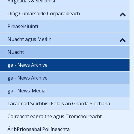
Airgeadas & Seirbhísí
Oifig Cumarsáide Corparáideach
Preaseisiúintí
Nuacht agus Meáin
Nuacht
ga - News Archive
ga - News Archive
ga - News-Media
Láraonad Seirbhísí Eolais an Gharda Síochána
Coireacht eagraithe agus Tromchoireacht
Ár bPrionsabal Póilíneachta