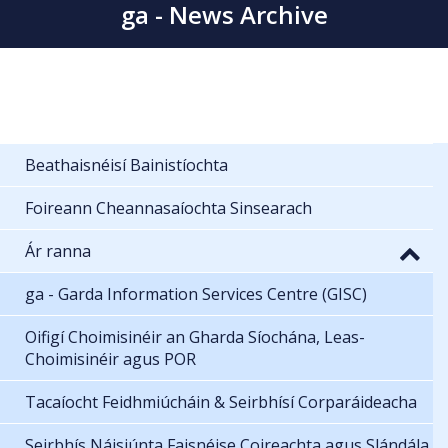
ga - News Archive
Beathaisnéisí Bainistíochta
Foireann Cheannasaíochta Sinsearach
Ár ranna
ga - Garda Information Services Centre (GISC)
Oifigí Choimisinéir an Gharda Síochána, Leas-
Choimisinéir agus POR
Tacaíocht Feidhmiúcháin & Seirbhísí Corparáideacha
Seirbhís Náisiúnta Faisnéise Coireachta agus Slándála