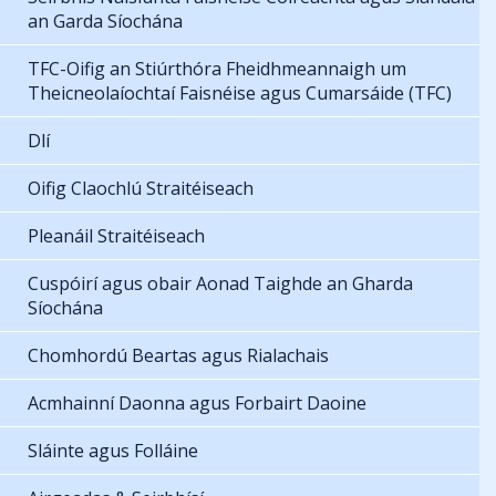
an Garda Síochána
TFC-Oifig an Stiúrthóra Fheidhmeannaigh um
Theicneolaíochtaí Faisnéise agus Cumarsáide (TFC)
Dlí
Oifig Claochlú Straitéiseach
Pleanáil Straitéiseach
Cuspóirí agus obair Aonad Taighde an Gharda
Síochána
Chomhordú Beartas agus Rialachais
Acmhainní Daonna agus Forbairt Daoine
Sláinte agus Folláine