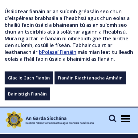
Úsáidtear fianáin ar an suíomh gréasáin seo chun
d'eispéireas brabhsála a fheabhsú agus chun eolas a
bhailiú faoin úsáid a bhaineann tú as an suíomh seo
chun an tseirbhís atá á soláthar againn a fheabhsú.
Mura nglactar le fianáin ní oibreoidh gnéithe áirithe
den suíomh, cosúil le físeán. Tabhair cuairt ar
leathanach ár
bPolasaí Fianáin
más mian leat tuilleadh
eolais a fháil faoin úsáid a bhainimid as fianáin.
Glac le Gach Fianán
Fianáin Riachtanacha Amháin
Bainistigh Fianáin
Togg
navig