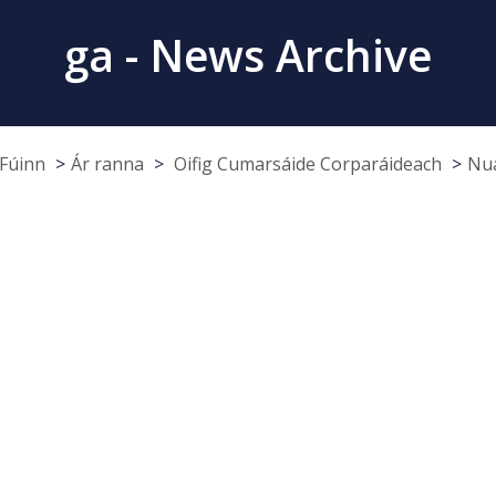
ga - News Archive
Fúinn
Ár ranna
Oifig Cumarsáide Corparáideach
Nua