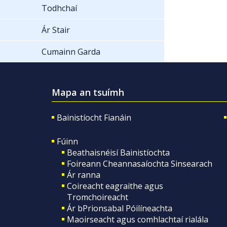
Todhchaí
Ár Stair
Cumainn Garda
Mapa an tsuímh
Bainistíocht Fianáin
Fúinn
Beathaisnéisí Bainistíochta
Foireann Cheannasaíochta Sinsearach
Ár ranna
Coireacht eagraithe agus
Tromchoireacht
Ár bPrionsabal Póilíneachta
Maoirseacht agus comhlachtaí rialála