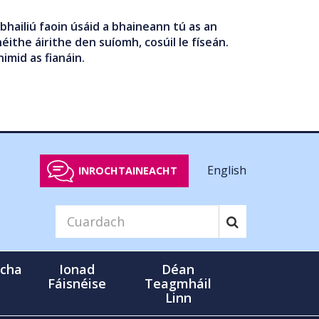
bhailiú faoin úsáid a bhaineann tú as an
éithe áirithe den suíomh, cosúil le físeán.
nimid as fianáin.
English
INROCHTAINEACHT
cha
Ionad
Déan
Fáisnéise
Teagmháil
Linn