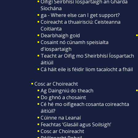
Oifigí Seirbhísí Íospartaigh an Gharda
Síochána
ga - Where else can I get support?
Coireacht a thuairisciú: Ceisteanna
Coitianta
Dearbhaigh goid
Cosaint nó cúnamh speisialta
d'íospartaigh
Teacht ar Oifig mo Sheirbhísí Íospartach
áitiúil
Cá háit eile is féidir liom tacaíocht a fháil
Cosc ar Choireacht
Ag Daingniú do theach
Do ghnó a chosaint
Cé hé mo oifigeach cosanta coireachta
áitiúil?
Cúinne na Leanaí
Feachtas ‘Glasáil agus Soilsigh’
Cosc ar Choireacht
Póilíneacht Pobail