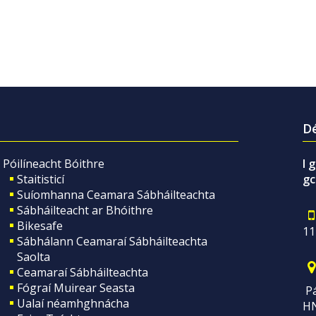
Dé
Póilíneacht Bóithre
I 
Staitisticí
gc
Suíomhanna Ceamara Sábháilteachta
Sábháilteacht ar Bhóithre
Bikesafe
11
Sábhálann Ceamaraí Sábháilteachta
Saolta
Ceamaraí Sábháilteachta
Fógraí Muirear Seasta
Pá
Ualaí néamhghnácha
H