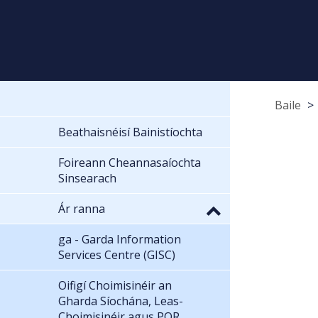
Baile
Beathaisnéisí Bainistíochta
Foireann Cheannasaíochta
Sinsearach
Ár ranna
ga - Garda Information
Services Centre (GISC)
Oifigí Choimisinéir an
Gharda Síochána, Leas-
Choimisinéir agus POR