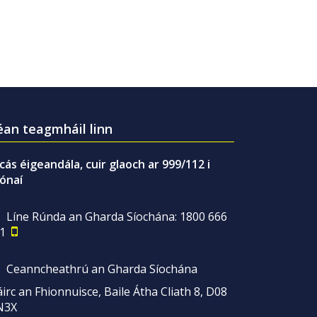
an teagmháil linn
gcás éigeandála, cuir glaoch ar 999/112 i
ónaí
Líne Rúnda an Gharda Síochána: 1800 666
1
Ceanncheathrú an Gharda Síochána
irc an Fhionnuisce, Baile Átha Cliath 8, D08
N3X