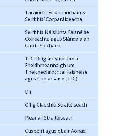
Tacaíocht Feidhmiúcháin &
Seirbhísí Corparáideacha
Seirbhís Náisiúnta Faisnéise
Coireachta agus Slándála an
Garda Síochána
TFC-Oifig an Stiúrthóra
Fheidhmeannaigh um
Theicneolaíochtaí Faisnéise
agus Cumarsáide (TFC)
Dlí
Oifig Claochlú Straitéiseach
Pleanáil Straitéiseach
Cuspóirí agus obair Aonad