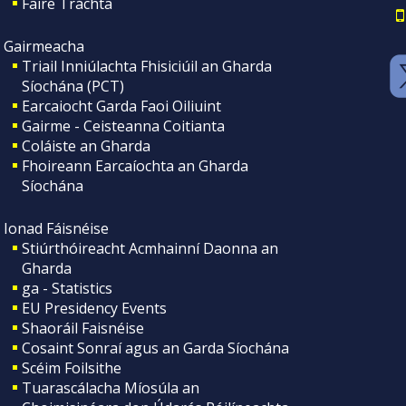
Faire Tráchta
Gairmeacha
Triail Inniúlachta Fhisiciúil an Gharda
Síochána (PCT)
Earcaiocht Garda Faoi Oiliuint
Gairme - Ceisteanna Coitianta
Coláiste an Gharda
Fhoireann Earcaíochta an Gharda
Síochána
Ionad Fáisnéise
Stiúrthóireacht Acmhainní Daonna an
Gharda
ga - Statistics
EU Presidency Events
Shaoráil Faisnéise
Cosaint Sonraí agus an Garda Síochána
Scéim Foilsithe
Tuarascálacha Míosúla an