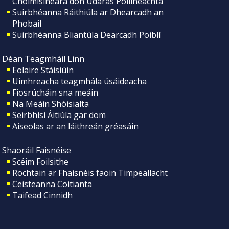
Choimisinéara don Údarás Póilíneachta
Suirbhéanna Ráithiúla ar Dhearcadh an
Phobail
Suirbhéanna Bliantúla Dearcadh Poiblí
Déan Teagmháil Linn
Eolaire Stáisiúin
Uimhreacha teagmhála úsáideacha
Fiosrúcháin sna meáin
Na Meáin Shóisialta
Seirbhísí Áitiúla gar dom
Aiseolas ar an láithreán gréasáin
Shaoráil Faisnéise
Scéim Foilsithe
Rochtain ar Fhaisnéis faoin Timpeallacht
Ceisteanna Coitianta
Taifead Cinnidh