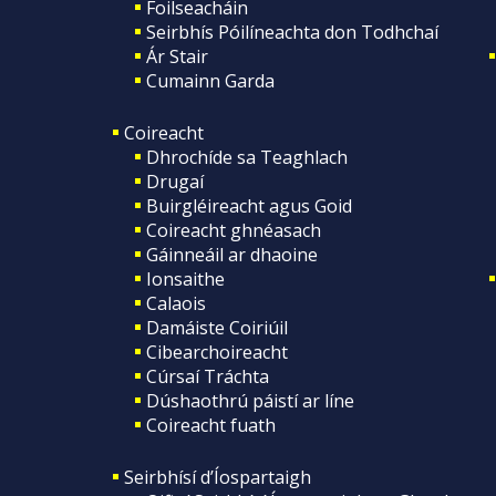
Foilseacháin
Seirbhís Póilíneachta don Todhchaí
Ár Stair
Cumainn Garda
Coireacht
Dhrochíde sa Teaghlach
Drugaí
Buirgléireacht agus Goid
Coireacht ghnéasach
Gáinneáil ar dhaoine
Ionsaithe
Calaois
Damáiste Coiriúil
Cibearchoireacht
Cúrsaí Tráchta
Dúshaothrú páistí ar líne
Coireacht fuath
Seirbhísí d’Íospartaigh