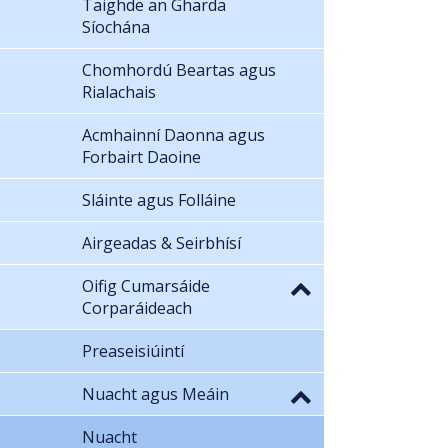
Taighde an Gharda
Síochána
Chomhordú Beartas agus
Rialachais
Acmhainní Daonna agus
Forbairt Daoine
Sláinte agus Folláine
Airgeadas & Seirbhísí
Oifig Cumarsáide
Corparáideach
Preaseisiúintí
Nuacht agus Meáin
Nuacht