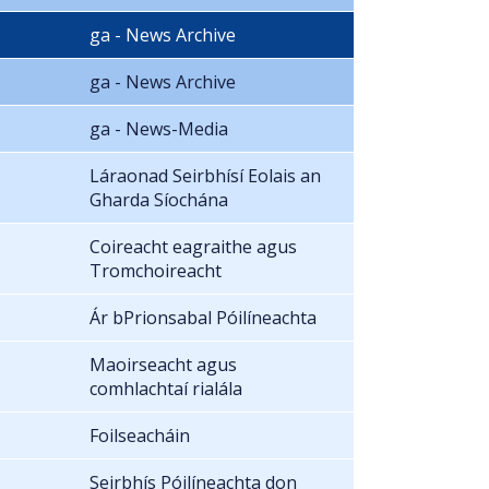
ga - News Archive
ga - News Archive
ga - News-Media
Láraonad Seirbhísí Eolais an
Gharda Síochána
Coireacht eagraithe agus
Tromchoireacht
Ár bPrionsabal Póilíneachta
Maoirseacht agus
comhlachtaí rialála
Foilseacháin
Seirbhís Póilíneachta don