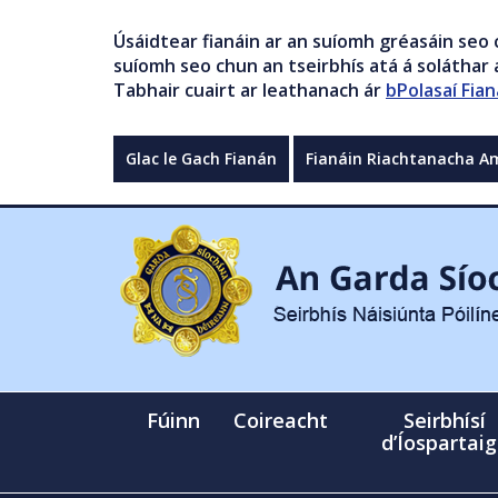
Úsáidtear fianáin ar an suíomh gréasáin seo 
suíomh seo chun an tseirbhís atá á soláthar a
Tabhair cuairt ar leathanach ár
bPolasaí Fian
Glac le Gach Fianán
Fianáin Riachtanacha A
Fúinn
Coireacht
Seirbhísí
d’Íospartai