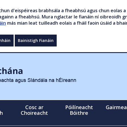
chun d'eispéireas brabhsála a fheabhsú agus chun eolas a 
gainn a fheabhsú. Mura nglactar le fianáin ní oibreoidh gn
áin
más mian leat tuilleadh eolais a fháil faoin úsáid a bhai
mháin
Bainistigh Fianáin
Cosc ar
Póilíneacht
Gairmea
gh
Choireacht
Bóithre