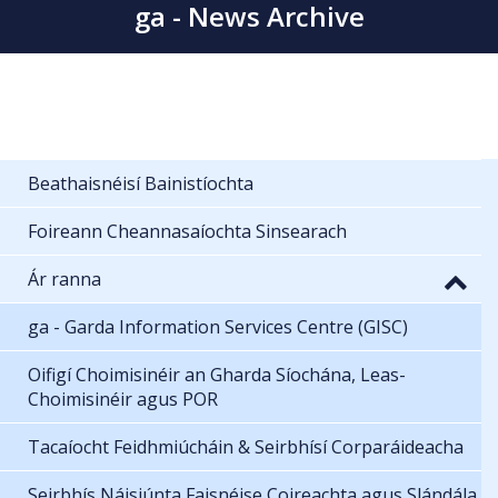
ga - News Archive
Beathaisnéisí Bainistíochta
Foireann Cheannasaíochta Sinsearach
Ár ranna
ga - Garda Information Services Centre (GISC)
Oifigí Choimisinéir an Gharda Síochána, Leas-
Choimisinéir agus POR
Tacaíocht Feidhmiúcháin & Seirbhísí Corparáideacha
Seirbhís Náisiúnta Faisnéise Coireachta agus Slándála