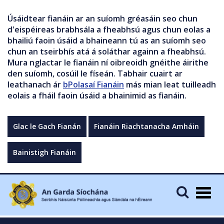
Úsáidtear fianáin ar an suíomh gréasáin seo chun
d'eispéireas brabhsála a fheabhsú agus chun eolas a
bhailiú faoin úsáid a bhaineann tú as an suíomh seo
chun an tseirbhís atá á soláthar againn a fheabhsú.
Mura nglactar le fianáin ní oibreoidh gnéithe áirithe
den suíomh, cosúil le físeán. Tabhair cuairt ar
leathanach ár
bPolasaí Fianáin
más mian leat tuilleadh
eolais a fháil faoin úsáid a bhainimid as fianáin.
Glac le Gach Fianán
Fianáin Riachtanacha Amháin
Bainistigh Fianáin
Togg
navig