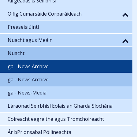
Airgeadas & Seirbhísí
Oifig Cumarsáide Corparáideach
Preaseisiúintí
Nuacht agus Meáin
Nuacht
ga - News Archive
ga - News Archive
ga - News-Media
Láraonad Seirbhísí Eolais an Gharda Síochána
Coireacht eagraithe agus Tromchoireacht
Ár bPrionsabal Póilíneachta