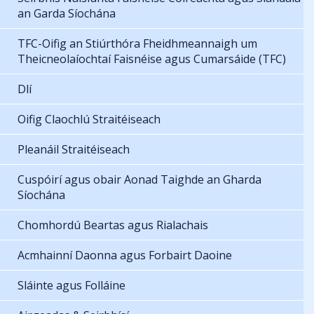
an Garda Síochána
TFC-Oifig an Stiúrthóra Fheidhmeannaigh um
Theicneolaíochtaí Faisnéise agus Cumarsáide (TFC)
Dlí
Oifig Claochlú Straitéiseach
Pleanáil Straitéiseach
Cuspóirí agus obair Aonad Taighde an Gharda
Síochána
Chomhordú Beartas agus Rialachais
Acmhainní Daonna agus Forbairt Daoine
Sláinte agus Folláine