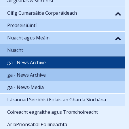
Airgeadas & Seirbhísí
Oifig Cumarsáide Corparáideach
Preaseisiúintí
Nuacht agus Meáin
Nuacht
ga - News Archive
ga - News Archive
ga - News-Media
Láraonad Seirbhísí Eolais an Gharda Síochána
Coireacht eagraithe agus Tromchoireacht
Ár bPrionsabal Póilíneachta