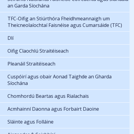
an Garda Síochána
TFC-Oifig an Stiúrthóra Fheidhmeannaigh um
Theicneolaíochtaí Faisnéise agus Cumarsáide (TFC)
Dlí
Oifig Claochlú Straitéiseach
Pleanáil Straitéiseach
Cuspóirí agus obair Aonad Taighde an Gharda
Síochána
Chomhordú Beartas agus Rialachais
Acmhainní Daonna agus Forbairt Daoine
Sláinte agus Folláine