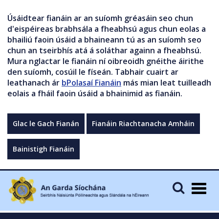
Úsáidtear fianáin ar an suíomh gréasáin seo chun
d'eispéireas brabhsála a fheabhsú agus chun eolas a
bhailiú faoin úsáid a bhaineann tú as an suíomh seo
chun an tseirbhís atá á soláthar againn a fheabhsú.
Mura nglactar le fianáin ní oibreoidh gnéithe áirithe
den suíomh, cosúil le físeán. Tabhair cuairt ar
leathanach ár
bPolasaí Fianáin
más mian leat tuilleadh
eolais a fháil faoin úsáid a bhainimid as fianáin.
Glac le Gach Fianán
Fianáin Riachtanacha Amháin
Bainistigh Fianáin
Togg
navig