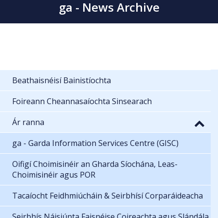
ga - News Archive
Beathaisnéisí Bainistíochta
Foireann Cheannasaíochta Sinsearach
Ár ranna
ga - Garda Information Services Centre (GISC)
Oifigí Choimisinéir an Gharda Síochána, Leas-
Choimisinéir agus POR
Tacaíocht Feidhmiúcháin & Seirbhísí Corparáideacha
Seirbhís Náisiúnta Faisnéise Coireachta agus Slándála