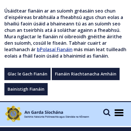
Úsáidtear fianáin ar an suíomh gréasáin seo chun
d'eispéireas brabhsála a fheabhsú agus chun eolas a
bhailiú faoin úsáid a bhaineann tú as an suíomh seo
chun an tseirbhís atá á soláthar againn a fheabhsú.
Mura nglactar le fianáin ní oibreoidh gnéithe áirithe
den suíomh, cosúil le físeán. Tabhair cuairt ar
leathanach ár
bPolasaí Fianáin
más mian leat tuilleadh
eolais a fháil faoin úsáid a bhainimid as fianáin.
Glac le Gach Fianán
Fianáin Riachtanacha Amháin
Bainistigh Fianáin
Togg
navig