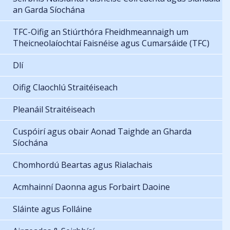
an Garda Síochána
TFC-Oifig an Stiúrthóra Fheidhmeannaigh um
Theicneolaíochtaí Faisnéise agus Cumarsáide (TFC)
Dlí
Oifig Claochlú Straitéiseach
Pleanáil Straitéiseach
Cuspóirí agus obair Aonad Taighde an Gharda
Síochána
Chomhordú Beartas agus Rialachais
Acmhainní Daonna agus Forbairt Daoine
Sláinte agus Folláine