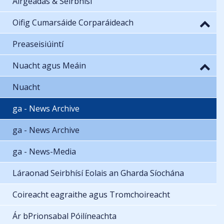
Airgeadas & Seirbhísí
Oifig Cumarsáide Corparáideach
Preaseisiúintí
Nuacht agus Meáin
Nuacht
ga - News Archive
ga - News Archive
ga - News-Media
Láraonad Seirbhísí Eolais an Gharda Síochána
Coireacht eagraithe agus Tromchoireacht
Ár bPrionsabal Póilíneachta