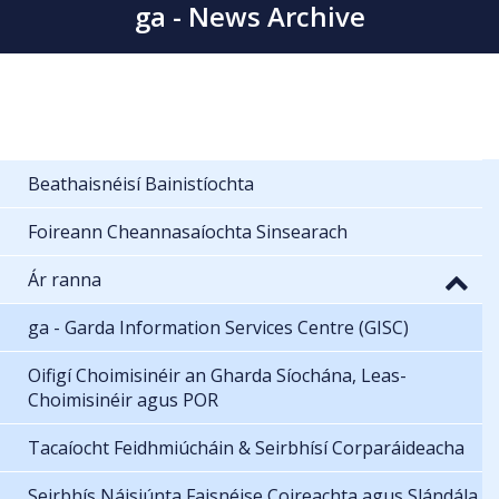
ga - News Archive
Beathaisnéisí Bainistíochta
Foireann Cheannasaíochta Sinsearach
Ár ranna
ga - Garda Information Services Centre (GISC)
Oifigí Choimisinéir an Gharda Síochána, Leas-
Choimisinéir agus POR
Tacaíocht Feidhmiúcháin & Seirbhísí Corparáideacha
Seirbhís Náisiúnta Faisnéise Coireachta agus Slándála