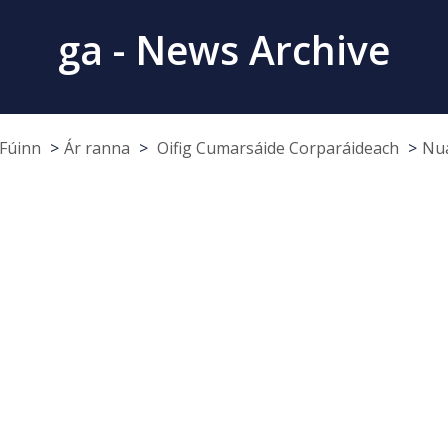
ga - News Archive
Fúinn
Ár ranna
Oifig Cumarsáide Corparáideach
Nua