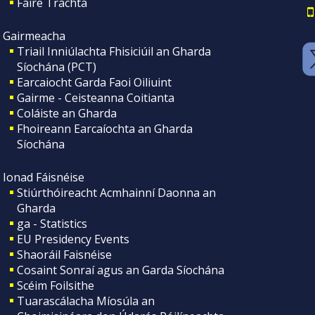
Faire Tráchta
Gairmeacha
Triail Inniúlachta Fhisiciúil an Gharda
Síochána (PCT)
Earcaiocht Garda Faoi Oiliuint
Gairme - Ceisteanna Coitianta
Coláiste an Gharda
Fhoireann Earcaíochta an Gharda
Síochána
Ionad Fáisnéise
Stiúrthóireacht Acmhainní Daonna an
Gharda
ga - Statistics
EU Presidency Events
Shaoráil Faisnéise
Cosaint Sonraí agus an Garda Síochána
Scéim Foilsithe
Tuarascálacha Míosúla an