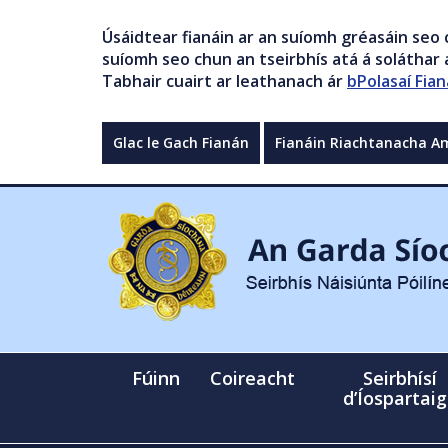
Úsáidtear fianáin ar an suíomh gréasáin seo 
suíomh seo chun an tseirbhís atá á soláthar a
Tabhair cuairt ar leathanach ár
bPolasaí Fian
Glac le Gach Fianán
Fianáin Riachtanacha A
Fúinn
Coireacht
Seirbhísí
d’Íospartai