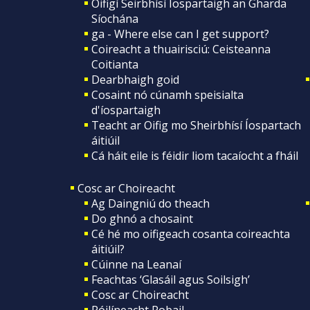
Oifigí Seirbhísí Íospartaigh an Gharda
Síochána
ga - Where else can I get support?
Coireacht a thuairisciú: Ceisteanna
Coitianta
Dearbhaigh goid
Cosaint nó cúnamh speisialta
d'íospartaigh
Teacht ar Oifig mo Sheirbhísí Íospartach
áitiúil
Cá háit eile is féidir liom tacaíocht a fháil
Cosc ar Choireacht
Ag Daingniú do theach
Do ghnó a chosaint
Cé hé mo oifigeach cosanta coireachta
áitiúil?
Cúinne na Leanaí
Feachtas ‘Glasáil agus Soilsigh’
Cosc ar Choireacht
Póilíneacht Pobail