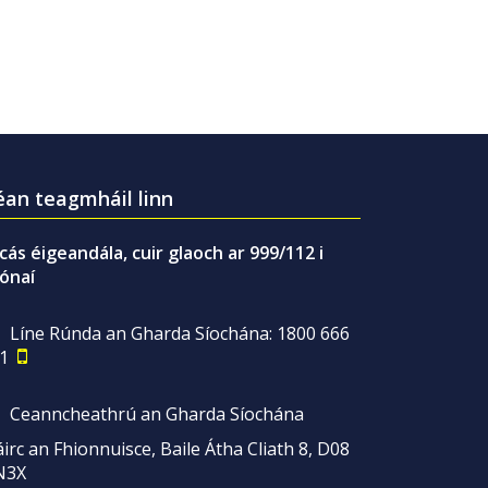
an teagmháil linn
gcás éigeandála, cuir glaoch ar 999/112 i
ónaí
Líne Rúnda an Gharda Síochána: 1800 666
1
Ceanncheathrú an Gharda Síochána
irc an Fhionnuisce, Baile Átha Cliath 8, D08
N3X