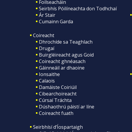
Foilseacháin
Seirbhís Póilíneachta don Todhchaí
Ár Stair
Cumainn Garda
Coireacht
Dhrochíde sa Teaghlach
Drugaí
Buirgléireacht agus Goid
Coireacht ghnéasach
Gáinneáil ar dhaoine
Ionsaithe
Calaois
Damáiste Coiriúil
Cibearchoireacht
Cúrsaí Tráchta
Dúshaothrú páistí ar líne
Coireacht fuath
Seirbhísí d’Íospartaigh