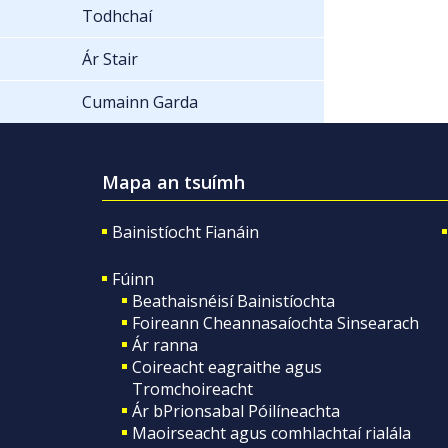
Todhchaí
Ár Stair
Cumainn Garda
Mapa an tsuímh
Bainistíocht Fianáin
Fúinn
Beathaisnéisí Bainistíochta
Foireann Cheannasaíochta Sinsearach
Ár ranna
Coireacht eagraithe agus
Tromchoireacht
Ár bPrionsabal Póilíneachta
Maoirseacht agus comhlachtaí rialála