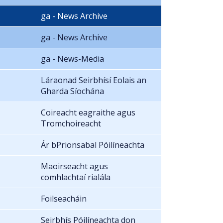
ga - News Archive
ga - News Archive
ga - News-Media
Láraonad Seirbhísí Eolais an
Gharda Síochána
Coireacht eagraithe agus
Tromchoireacht
Ár bPrionsabal Póilíneachta
Maoirseacht agus
comhlachtaí rialála
Foilseacháin
Seirbhís Póilíneachta don