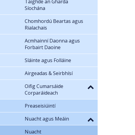
Taighde an Gharda
Síochána
Chomhordú Beartas agus
Rialachais
Acmhainní Daonna agus
Forbairt Daoine
Sláinte agus Folláine
Airgeadas & Seirbhísí
Oifig Cumarsáide
Corparáideach
Preaseisiúintí
Nuacht agus Meáin
Nuacht