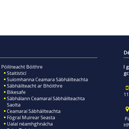
Dé
Póilíneacht Bóithre
I 
Staitisticí
gc
Suíomhanna Ceamara Sábháilteachta
Sábháilteacht ar Bhóithre
Bikesafe
11
Sábhálann Ceamaraí Sábháilteachta
Saolta
Ceamaraí Sábháilteachta
Fógraí Muirear Seasta
Pá
Ualaí néamhghnácha
H