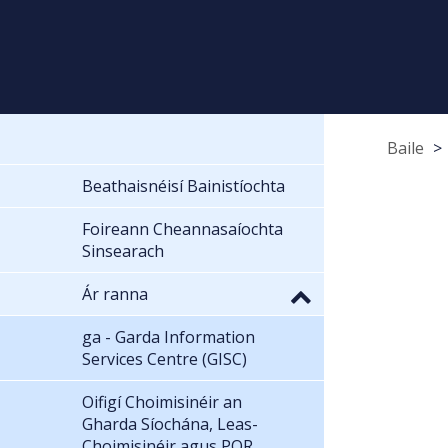
Baile
Beathaisnéisí Bainistíochta
Foireann Cheannasaíochta
Sinsearach
Ár ranna
ga - Garda Information
Services Centre (GISC)
Oifigí Choimisinéir an
Gharda Síochána, Leas-
Choimisinéir agus POR