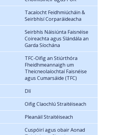
Tacaíocht Feidhmiúcháin &
Seirbhísí Corparáideacha
Seirbhís Náisiúnta Faisnéise
Coireachta agus Slándála an
Garda Síochána
TFC-Oifig an Stiúrthóra
Fheidhmeannaigh um
Theicneolaíochtaí Faisnéise
agus Cumarsáide (TFC)
Dlí
Oifig Claochlú Straitéiseach
Pleanáil Straitéiseach
Cuspóirí agus obair Aonad