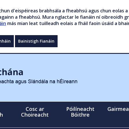
chun d'eispéireas brabhsála a fheabhsú agus chun eolas a 
gainn a fheabhsú. Mura nglactar le fianáin ní oibreoidh gn
áin
más mian leat tuilleadh eolais a fháil faoin úsáid a bhai
mháin
Bainistigh Fianáin
Cosc ar
Póilíneacht
Gairmea
gh
Choireacht
Bóithre