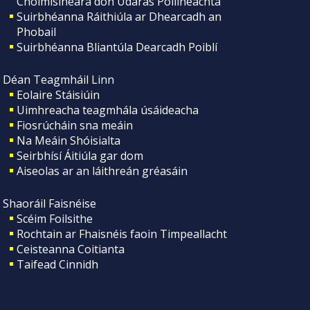
Choimisinéara don Údarás Póilíneachta
Suirbhéanna Ráithiúla ar Dhearcadh an
Phobail
Suirbhéanna Bliantúla Dearcadh Poiblí
Déan Teagmháil Linn
Eolaire Stáisiúin
Uimhreacha teagmhála úsáideacha
Fiosrúcháin sna meáin
Na Meáin Shóisialta
Seirbhísí Áitiúla gar dom
Aiseolas ar an láithreán gréasáin
Shaoráil Faisnéise
Scéim Foilsithe
Rochtain ar Fhaisnéis faoin Timpeallacht
Ceisteanna Coitianta
Taifead Cinnidh