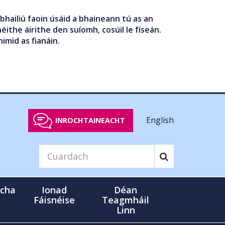
bhailiú faoin úsáid a bhaineann tú as an
éithe áirithe den suíomh, cosúil le físeán.
nimid as fianáin.
English
INROCHTAINEACHT
cha
Ionad
Déan
Fáisnéise
Teagmháil
Linn