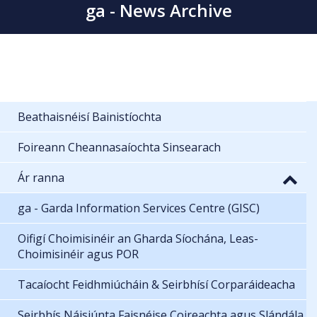
ga - News Archive
Beathaisnéisí Bainistíochta
Foireann Cheannasaíochta Sinsearach
Ár ranna
ga - Garda Information Services Centre (GISC)
Oifigí Choimisinéir an Gharda Síochána, Leas-
Choimisinéir agus POR
Tacaíocht Feidhmiúcháin & Seirbhísí Corparáideacha
Seirbhís Náisiúnta Faisnéise Coireachta agus Slándála