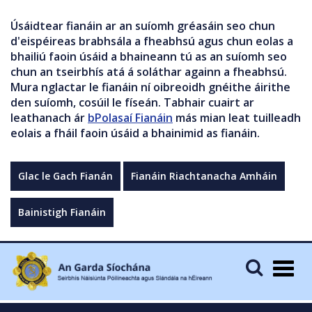
Úsáidtear fianáin ar an suíomh gréasáin seo chun
d'eispéireas brabhsála a fheabhsú agus chun eolas a
bhailiú faoin úsáid a bhaineann tú as an suíomh seo
chun an tseirbhís atá á soláthar againn a fheabhsú.
Mura nglactar le fianáin ní oibreoidh gnéithe áirithe
den suíomh, cosúil le físeán. Tabhair cuairt ar
leathanach ár
bPolasaí Fianáin
más mian leat tuilleadh
eolais a fháil faoin úsáid a bhainimid as fianáin.
Glac le Gach Fianán
Fianáin Riachtanacha Amháin
Bainistigh Fianáin
Togg
navig