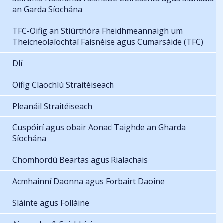
an Garda Síochána
TFC-Oifig an Stiúrthóra Fheidhmeannaigh um
Theicneolaíochtaí Faisnéise agus Cumarsáide (TFC)
Dlí
Oifig Claochlú Straitéiseach
Pleanáil Straitéiseach
Cuspóirí agus obair Aonad Taighde an Gharda
Síochána
Chomhordú Beartas agus Rialachais
Acmhainní Daonna agus Forbairt Daoine
Sláinte agus Folláine