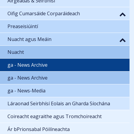
Airgeadas & Seirbhísí
Oifig Cumarsáide Corparáideach
Preaseisiúintí
Nuacht agus Meáin
Nuacht
ga - News Archive
ga - News Archive
ga - News-Media
Láraonad Seirbhísí Eolais an Gharda Síochána
Coireacht eagraithe agus Tromchoireacht
Ár bPrionsabal Póilíneachta