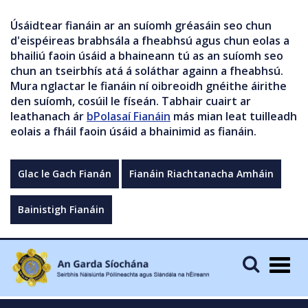
Úsáidtear fianáin ar an suíomh gréasáin seo chun
d'eispéireas brabhsála a fheabhsú agus chun eolas a
bhailiú faoin úsáid a bhaineann tú as an suíomh seo
chun an tseirbhís atá á soláthar againn a fheabhsú.
Mura nglactar le fianáin ní oibreoidh gnéithe áirithe
den suíomh, cosúil le físeán. Tabhair cuairt ar
leathanach ár
bPolasaí Fianáin
más mian leat tuilleadh
eolais a fháil faoin úsáid a bhainimid as fianáin.
Glac le Gach Fianán
Fianáin Riachtanacha Amháin
Bainistigh Fianáin
Togg
navig