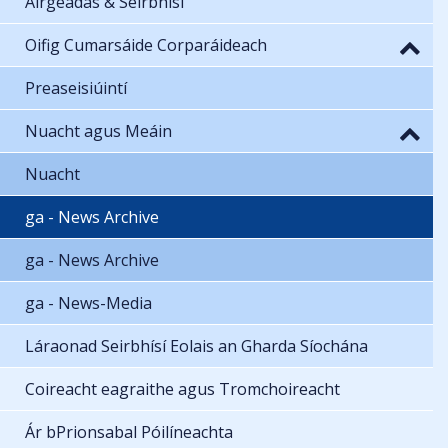
Airgeadas & Seirbhísí
Oifig Cumarsáide Corparáideach
Preaseisiúintí
Nuacht agus Meáin
Nuacht
ga - News Archive
ga - News Archive
ga - News-Media
Láraonad Seirbhísí Eolais an Gharda Síochána
Coireacht eagraithe agus Tromchoireacht
Ár bPrionsabal Póilíneachta