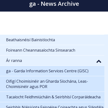
ga - News Archive
Beathaisnéisí Bainistíochta
Foireann Cheannasaíochta Sinsearach
Ár ranna
ga - Garda Information Services Centre (GISC)
Oifigí Choimisinéir an Gharda Síochána, Leas-
Choimisinéir agus POR
Tacaíocht Feidhmiúcháin & Seirbhísí Corparáideacha
Seirbhís Náisiúnta Faisnéise Coireachta agus Slándála