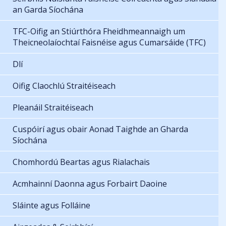
an Garda Síochána
TFC-Oifig an Stiúrthóra Fheidhmeannaigh um
Theicneolaíochtaí Faisnéise agus Cumarsáide (TFC)
Dlí
Oifig Claochlú Straitéiseach
Pleanáil Straitéiseach
Cuspóirí agus obair Aonad Taighde an Gharda
Síochána
Chomhordú Beartas agus Rialachais
Acmhainní Daonna agus Forbairt Daoine
Sláinte agus Folláine