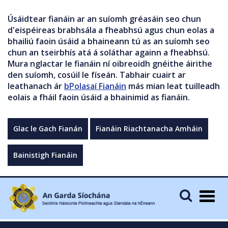
Úsáidtear fianáin ar an suíomh gréasáin seo chun
d'eispéireas brabhsála a fheabhsú agus chun eolas a
bhailiú faoin úsáid a bhaineann tú as an suíomh seo
chun an tseirbhís atá á soláthar againn a fheabhsú.
Mura nglactar le fianáin ní oibreoidh gnéithe áirithe
den suíomh, cosúil le físeán. Tabhair cuairt ar
leathanach ár
bPolasaí Fianáin
más mian leat tuilleadh
eolais a fháil faoin úsáid a bhainimid as fianáin.
Glac le Gach Fianán
Fianáin Riachtanacha Amháin
Bainistigh Fianáin
Togg
navig