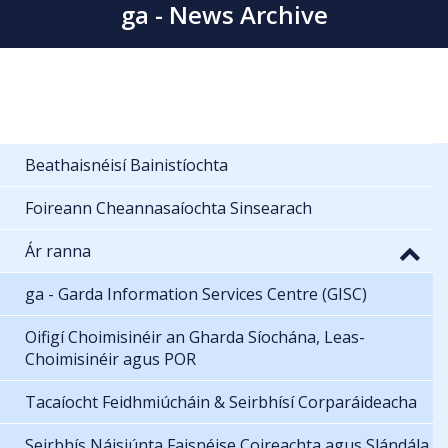
ga - News Archive
Beathaisnéisí Bainistíochta
Foireann Cheannasaíochta Sinsearach
Ár ranna
ga - Garda Information Services Centre (GISC)
Oifigí Choimisinéir an Gharda Síochána, Leas-
Choimisinéir agus POR
Tacaíocht Feidhmiúcháin & Seirbhísí Corparáideacha
Seirbhís Náisiúnta Faisnéise Coireachta agus Slándála