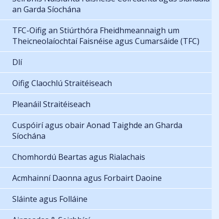
an Garda Síochána
TFC-Oifig an Stiúrthóra Fheidhmeannaigh um
Theicneolaíochtaí Faisnéise agus Cumarsáide (TFC)
Dlí
Oifig Claochlú Straitéiseach
Pleanáil Straitéiseach
Cuspóirí agus obair Aonad Taighde an Gharda
Síochána
Chomhordú Beartas agus Rialachais
Acmhainní Daonna agus Forbairt Daoine
Sláinte agus Folláine