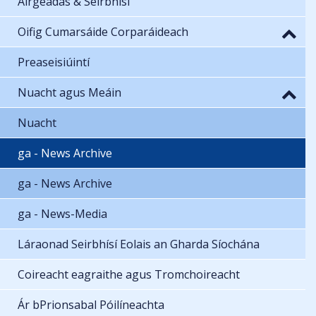
Airgeadas & Seirbhísí
Oifig Cumarsáide Corparáideach
Preaseisiúintí
Nuacht agus Meáin
Nuacht
ga - News Archive
ga - News Archive
ga - News-Media
Láraonad Seirbhísí Eolais an Gharda Síochána
Coireacht eagraithe agus Tromchoireacht
Ár bPrionsabal Póilíneachta