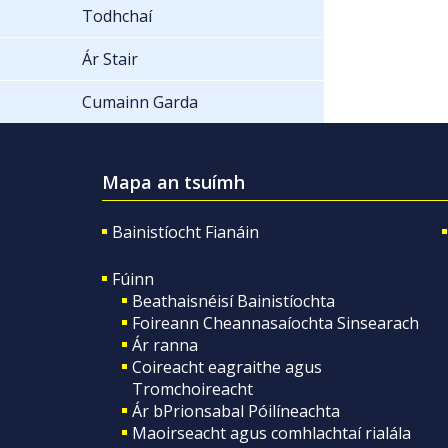
Todhchaí
Ár Stair
Cumainn Garda
Mapa an tsuímh
Bainistíocht Fianáin
Fúinn
Beathaisnéisí Bainistíochta
Foireann Cheannasaíochta Sinsearach
Ár ranna
Coireacht eagraithe agus
Tromchoireacht
Ár bPrionsabal Póilíneachta
Maoirseacht agus comhlachtaí rialála