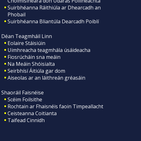
Choimisinéara don Údarás Póilíneachta
Suirbhéanna Ráithiúla ar Dhearcadh an
Phobail
Suirbhéanna Bliantúla Dearcadh Poiblí
Déan Teagmháil Linn
Eolaire Stáisiúin
Uimhreacha teagmhála úsáideacha
Fiosrúcháin sna meáin
Na Meáin Shóisialta
Seirbhísí Áitiúla gar dom
Aiseolas ar an láithreán gréasáin
Shaoráil Faisnéise
Scéim Foilsithe
Rochtain ar Fhaisnéis faoin Timpeallacht
Ceisteanna Coitianta
Taifead Cinnidh