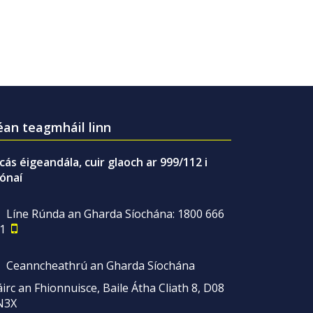
an teagmháil linn
gcás éigeandála, cuir glaoch ar 999/112 i
ónaí
Líne Rúnda an Gharda Síochána: 1800 666
1
Ceanncheathrú an Gharda Síochána
irc an Fhionnuisce, Baile Átha Cliath 8, D08
N3X