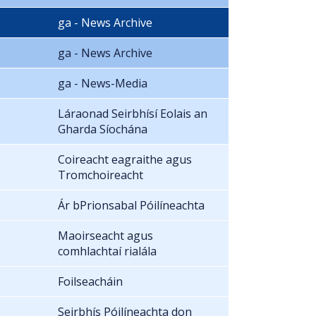
ga - News Archive
ga - News Archive
ga - News-Media
Láraonad Seirbhísí Eolais an
Gharda Síochána
Coireacht eagraithe agus
Tromchoireacht
Ár bPrionsabal Póilíneachta
Maoirseacht agus
comhlachtaí rialála
Foilseacháin
Seirbhís Póilíneachta don