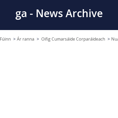
ga - News Archive
Fúinn
Ár ranna
Oifig Cumarsáide Corparáideach
Nua