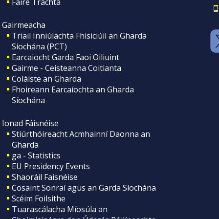
Faire Tráchta
Gairmeacha
Triail Inniúlachta Fhisiciúil an Gharda
Síochána (PCT)
Earcaiocht Garda Faoi Oiliuint
Gairme - Ceisteanna Coitianta
Coláiste an Gharda
Fhoireann Earcaíochta an Gharda
Síochána
Ionad Fáisnéise
Stiúrthóireacht Acmhainní Daonna an
Gharda
ga - Statistics
EU Presidency Events
Shaoráil Faisnéise
Cosaint Sonraí agus an Garda Síochána
Scéim Foilsithe
Tuarascálacha Míosúla an