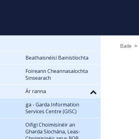
Baile
Beathaisnéisí Bainistíochta
Foireann Cheannasaíochta
Sinsearach
Ár ranna
ga - Garda Information
Services Centre (GISC)
Oifigí Choimisinéir an
Gharda Síochána, Leas-
Choimisinéir agus POR