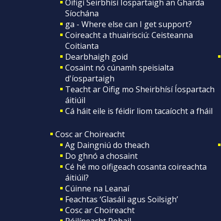
Oifigí Seirbhísí Íospartaigh an Gharda
Síochána
ga - Where else can I get support?
Coireacht a thuairisciú: Ceisteanna
Coitianta
Dearbhaigh goid
Cosaint nó cúnamh speisialta
d'íospartaigh
Teacht ar Oifig mo Sheirbhísí Íospartach
áitiúil
Cá háit eile is féidir liom tacaíocht a fháil
Cosc ar Choireacht
Ag Daingniú do theach
Do ghnó a chosaint
Cé hé mo oifigeach cosanta coireachta
áitiúil?
Cúinne na Leanaí
Feachtas ‘Glasáil agus Soilsigh’
Cosc ar Choireacht
Póilíneacht Pobail