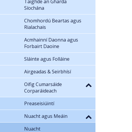
Taighde an Gharda
Síochána
Chomhordú Beartas agus
Rialachais
Acmhainní Daonna agus
Forbairt Daoine
Sláinte agus Folláine
Airgeadas & Seirbhísí
Oifig Cumarsáide
Corparáideach
Preaseisiúintí
Nuacht agus Meáin
Nuacht