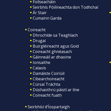
Foilseacháin
Seirbhís Póilíneachta don Todhchaí
Ár Stair
Cumainn Garda
Coireacht
Dhrochíde sa Teaghlach
Drugaí
Buirgléireacht agus Goid
Coireacht ghnéasach
Gáinneáil ar dhaoine
Ionsaithe
Calaois
Damáiste Coiriúil
Cibearchoireacht
Cúrsaí Tráchta
Dúshaothrú páistí ar líne
Coireacht fuath
Seirbhísí d’Íospartaigh