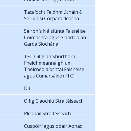
Tacaíocht Feidhmiúcháin &
Seirbhísí Corparáideacha
Seirbhís Náisiúnta Faisnéise
Coireachta agus Slándála an
Garda Síochána
TFC-Oifig an Stiúrthóra
Fheidhmeannaigh um
Theicneolaíochtaí Faisnéise
agus Cumarsáide (TFC)
Dlí
Oifig Claochlú Straitéiseach
Pleanáil Straitéiseach
Cuspóirí agus obair Aonad