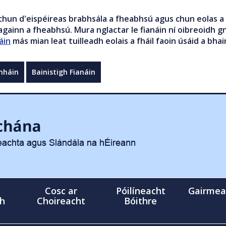
chun d'eispéireas brabhsála a fheabhsú agus chun eolas a 
gainn a fheabhsú. Mura nglactar le fianáin ní oibreoidh gn
áin
más mian leat tuilleadh eolais a fháil faoin úsáid a bhai
mháin
Bainistigh Fianáin
Cosc ar
Póilíneacht
Gairmea
gh
Choireacht
Bóithre