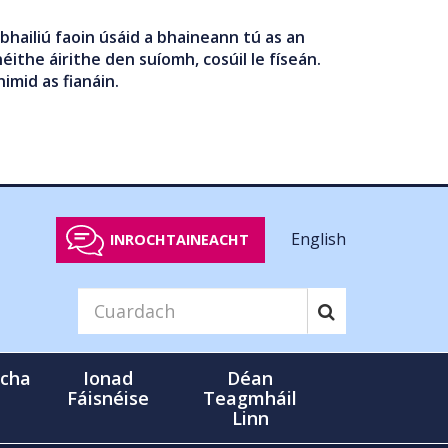
bhailiú faoin úsáid a bhaineann tú as an
éithe áirithe den suíomh, cosúil le físeán.
nimid as fianáin.
English
INROCHTAINEACHT
cha
Ionad
Déan
Fáisnéise
Teagmháil
Linn