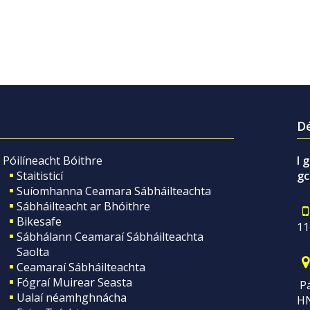
Dé
Póilíneacht Bóithre
I 
Staitisticí
gc
Suíomhanna Ceamara Sábháilteachta
Sábháilteacht ar Bhóithre
Bikesafe
11
Sábhálann Ceamaraí Sábháilteachta
Saolta
Ceamaraí Sábháilteachta
Fógraí Muirear Seasta
Pá
Ualaí néamhghnácha
H