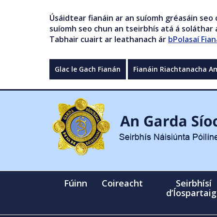
Úsáidtear fianáin ar an suíomh gréasáin seo 
suíomh seo chun an tseirbhís atá á soláthar a
Tabhair cuairt ar leathanach ár
bPolasaí Fian
Glac le Gach Fianán
Fianáin Riachtanacha A
Fúinn
Coireacht
Seirbhísí
d’Íospartai