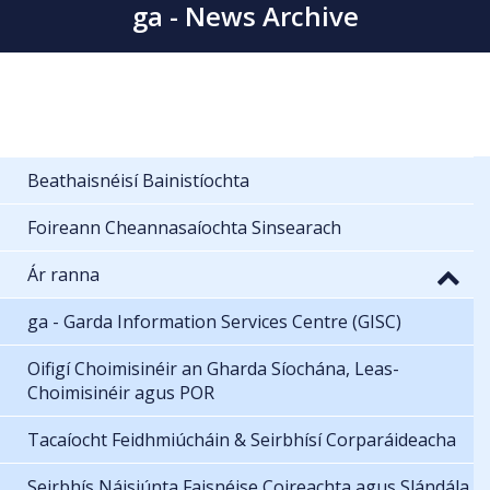
ga - News Archive
Beathaisnéisí Bainistíochta
Foireann Cheannasaíochta Sinsearach
Ár ranna
ga - Garda Information Services Centre (GISC)
Oifigí Choimisinéir an Gharda Síochána, Leas-
Choimisinéir agus POR
Tacaíocht Feidhmiúcháin & Seirbhísí Corparáideacha
Seirbhís Náisiúnta Faisnéise Coireachta agus Slándála