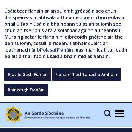
Úsáidtear fianáin ar an suíomh gréasáin seo chun
d'eispéireas brabhsála a fheabhsú agus chun eolas a
bhailiú faoin úsáid a bhaineann tú as an suíomh seo
chun an tseirbhís atá á soláthar againn a fheabhsú.
Mura nglactar le fianáin ní oibreoidh gnéithe áirithe
den suíomh, cosúil le físeán. Tabhair cuairt ar
leathanach ár
bPolasaí Fianáin
más mian leat tuilleadh
eolais a fháil faoin úsáid a bhainimid as fianáin.
Glac le Gach Fianán
Fianáin Riachtanacha Amháin
Bainistigh Fianáin
Togg
navig