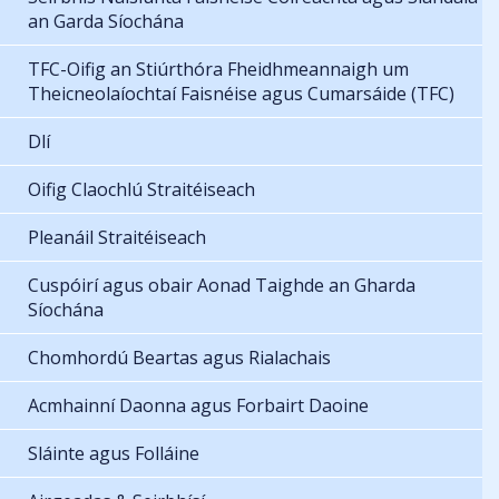
an Garda Síochána
TFC-Oifig an Stiúrthóra Fheidhmeannaigh um
Theicneolaíochtaí Faisnéise agus Cumarsáide (TFC)
Dlí
Oifig Claochlú Straitéiseach
Pleanáil Straitéiseach
Cuspóirí agus obair Aonad Taighde an Gharda
Síochána
Chomhordú Beartas agus Rialachais
Acmhainní Daonna agus Forbairt Daoine
Sláinte agus Folláine