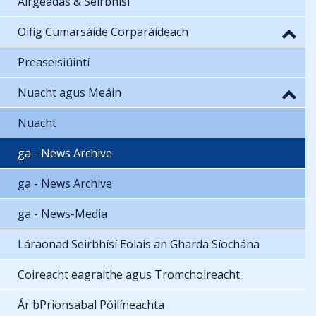
Airgeadas & Seirbhísí
Oifig Cumarsáide Corparáideach
Preaseisiúintí
Nuacht agus Meáin
Nuacht
ga - News Archive
ga - News Archive
ga - News-Media
Láraonad Seirbhísí Eolais an Gharda Síochána
Coireacht eagraithe agus Tromchoireacht
Ár bPrionsabal Póilíneachta