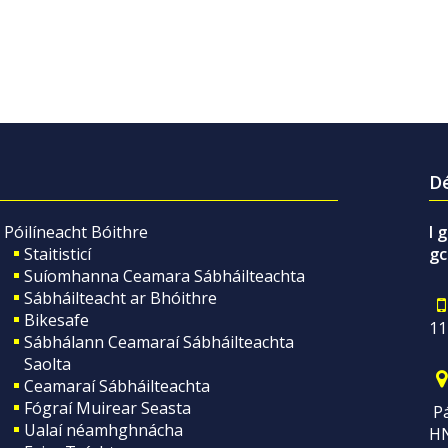
Dé
Póilíneacht Bóithre
I 
Staitisticí
gc
Suíomhanna Ceamara Sábháilteachta
Sábháilteacht ar Bhóithre
Bikesafe
11
Sábhálann Ceamaraí Sábháilteachta
Saolta
Ceamaraí Sábháilteachta
Fógraí Muirear Seasta
Pá
Ualaí néamhghnácha
H