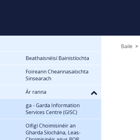
Baile
Beathaisnéisí Bainistíochta
Foireann Cheannasaíochta
Sinsearach
Ár ranna
ga - Garda Information
Services Centre (GISC)
Oifigí Choimisinéir an
Gharda Síochána, Leas-
Choimisinéir agus POR