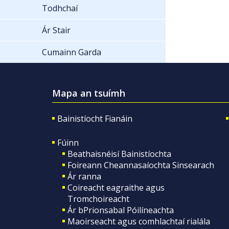
Todhchaí
Ár Stair
Cumainn Garda
Mapa an tsuímh
Bainistíocht Fianáin
Fúinn
Beathaisnéisí Bainistíochta
Foireann Cheannasaíochta Sinsearach
Ár ranna
Coireacht eagraithe agus
Tromchoireacht
Ár bPrionsabal Póilíneachta
Maoirseacht agus comhlachtaí rialála