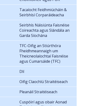
Tacaíocht Feidhmiúcháin &
Seirbhísí Corparáideacha
Seirbhís Náisiúnta Faisnéise
Coireachta agus Slándála an
Garda Síochána
TFC-Oifig an Stiúrthóra
Fheidhmeannaigh um
Theicneolaíochtaí Faisnéise
agus Cumarsáide (TFC)
Dlí
Oifig Claochlú Straitéiseach
Pleanáil Straitéiseach
Cuspóirí agus obair Aonad