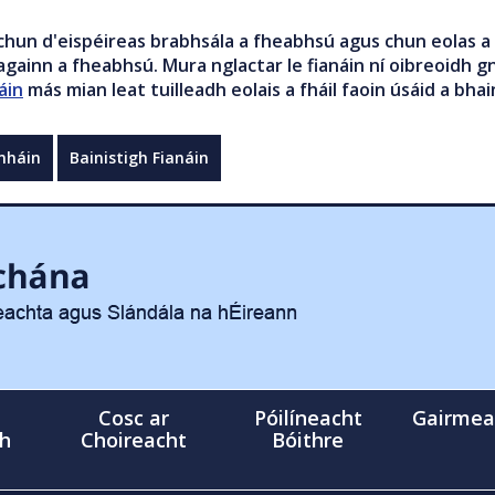
chun d'eispéireas brabhsála a fheabhsú agus chun eolas a 
gainn a fheabhsú. Mura nglactar le fianáin ní oibreoidh gn
áin
más mian leat tuilleadh eolais a fháil faoin úsáid a bhai
mháin
Bainistigh Fianáin
Cosc ar
Póilíneacht
Gairmea
gh
Choireacht
Bóithre