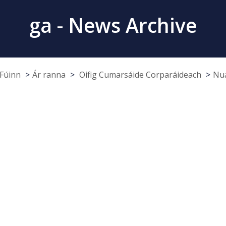
ga - News Archive
Fúinn
Ár ranna
Oifig Cumarsáide Corparáideach
Nua