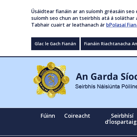
Úsáidtear fianáin ar an suíomh gréasáin seo 
suíomh seo chun an tseirbhís atá á soláthar a
Tabhair cuairt ar leathanach ár
bPolasaí Fian
Glac le Gach Fianán
Fianáin Riachtanacha A
Fúinn
Coireacht
Seirbhísí
d’Íospartai