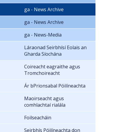
ga - News Archive
ga - News Archive
ga - News-Media
Láraonad Seirbhísí Eolais an
Gharda Síochána
Coireacht eagraithe agus
Tromchoireacht
Ár bPrionsabal Póilíneachta
Maoirseacht agus
comhlachtaí rialála
Foilseacháin
Seirbhís Póilíneachta don