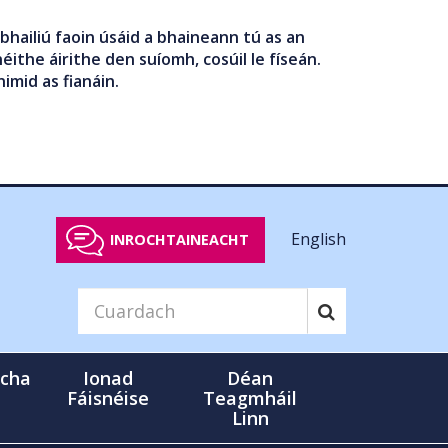
bhailiú faoin úsáid a bhaineann tú as an
éithe áirithe den suíomh, cosúil le físeán.
nimid as fianáin.
English
INROCHTAINEACHT
cha
Ionad
Déan
Fáisnéise
Teagmháil
Linn