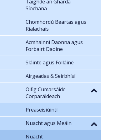
Taighde an Gharda
Síochána
Chomhordú Beartas agus
Rialachais
Acmhainní Daonna agus
Forbairt Daoine
Sláinte agus Folláine
Airgeadas & Seirbhísí
Oifig Cumarsáide
Corparáideach
Preaseisiúintí
Nuacht agus Meáin
Nuacht