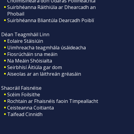
Choimisinéara don Údarás Póilíneachta
Suirbhéanna Ráithiúla ar Dhearcadh an
Phobail
Suirbhéanna Bliantúla Dearcadh Poiblí
Déan Teagmháil Linn
Eolaire Stáisiúin
Uimhreacha teagmhála úsáideacha
Fiosrúcháin sna meáin
Na Meáin Shóisialta
Seirbhísí Áitiúla gar dom
Aiseolas ar an láithreán gréasáin
Shaoráil Faisnéise
Scéim Foilsithe
Rochtain ar Fhaisnéis faoin Timpeallacht
Ceisteanna Coitianta
Taifead Cinnidh