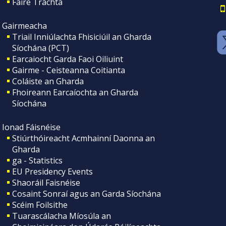
Faire Tráchta
Gairmeacha
Triail Inniúlachta Fhisiciúil an Gharda
Síochána (PCT)
Earcaiocht Garda Faoi Oiliuint
Gairme - Ceisteanna Coitianta
Coláiste an Gharda
Fhoireann Earcaíochta an Gharda
Síochána
Ionad Fáisnéise
Stiúrthóireacht Acmhainní Daonna an
Gharda
ga - Statistics
EU Presidency Events
Shaoráil Faisnéise
Cosaint Sonraí agus an Garda Síochána
Scéim Foilsithe
Tuarascálacha Míosúla an