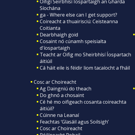
Oifigí Seirbhísí Íospartaigh an Gharda
Síochána
ga - Where else can I get support?
Coireacht a thuairisciú: Ceisteanna
Coitianta
Dearbhaigh goid
Cosaint nó cúnamh speisialta
d'íospartaigh
Teacht ar Oifig mo Sheirbhísí Íospartach
áitiúil
Cá háit eile is féidir liom tacaíocht a fháil
Cosc ar Choireacht
Ag Daingniú do theach
Do ghnó a chosaint
Cé hé mo oifigeach cosanta coireachta
áitiúil?
Cúinne na Leanaí
Feachtas ‘Glasáil agus Soilsigh’
Cosc ar Choireacht
Póilíneacht Pobail