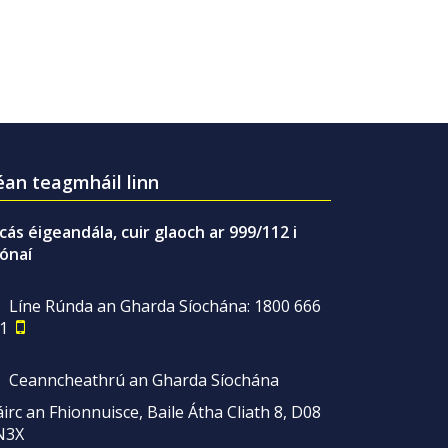
an teagmháil linn
gcás éigeandála, cuir glaoch ar 999/112 i
ónaí
Líne Rúnda an Gharda Síochána: 1800 666
1
Ceanncheathrú an Gharda Síochána
irc an Fhionnuisce, Baile Átha Cliath 8, D08
N3X