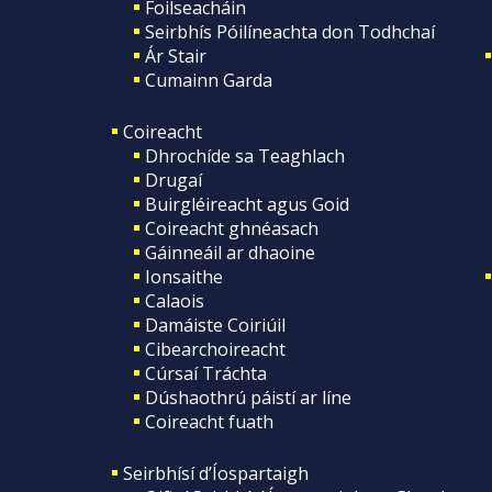
Foilseacháin
Seirbhís Póilíneachta don Todhchaí
Ár Stair
Cumainn Garda
Coireacht
Dhrochíde sa Teaghlach
Drugaí
Buirgléireacht agus Goid
Coireacht ghnéasach
Gáinneáil ar dhaoine
Ionsaithe
Calaois
Damáiste Coiriúil
Cibearchoireacht
Cúrsaí Tráchta
Dúshaothrú páistí ar líne
Coireacht fuath
Seirbhísí d’Íospartaigh