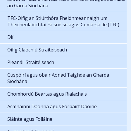
an Garda Síochána
TFC-Oifig an Stiúrthóra Fheidhmeannaigh um
Theicneolaíochtaí Faisnéise agus Cumarsáide (TFC)
Dlí
Oifig Claochlú Straitéiseach
Pleanáil Straitéiseach
Cuspóirí agus obair Aonad Taighde an Gharda
Síochána
Chomhordú Beartas agus Rialachais
Acmhainní Daonna agus Forbairt Daoine
Sláinte agus Folláine