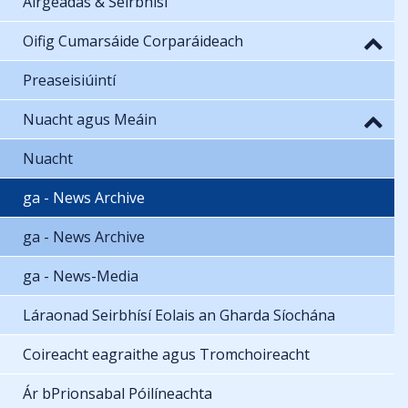
Airgeadas & Seirbhísí
Oifig Cumarsáide Corparáideach
Preaseisiúintí
Nuacht agus Meáin
Nuacht
ga - News Archive
ga - News Archive
ga - News-Media
Láraonad Seirbhísí Eolais an Gharda Síochána
Coireacht eagraithe agus Tromchoireacht
Ár bPrionsabal Póilíneachta