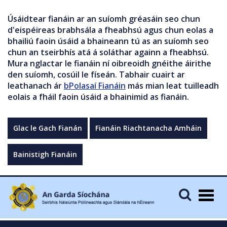
Úsáidtear fianáin ar an suíomh gréasáin seo chun
d'eispéireas brabhsála a fheabhsú agus chun eolas a
bhailiú faoin úsáid a bhaineann tú as an suíomh seo
chun an tseirbhís atá á soláthar againn a fheabhsú.
Mura nglactar le fianáin ní oibreoidh gnéithe áirithe
den suíomh, cosúil le físeán. Tabhair cuairt ar
leathanach ár
bPolasaí Fianáin
más mian leat tuilleadh
eolais a fháil faoin úsáid a bhainimid as fianáin.
Glac le Gach Fianán
Fianáin Riachtanacha Amháin
Bainistigh Fianáin
Togg
navig