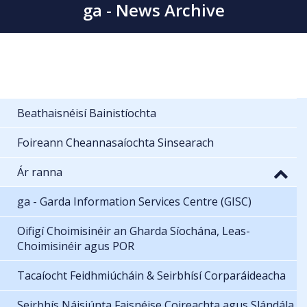
ga - News Archive
Beathaisnéisí Bainistíochta
Foireann Cheannasaíochta Sinsearach
Ár ranna
ga - Garda Information Services Centre (GISC)
Oifigí Choimisinéir an Gharda Síochána, Leas-
Choimisinéir agus POR
Tacaíocht Feidhmiúcháin & Seirbhísí Corparáideacha
Seirbhís Náisiúnta Faisnéise Coireachta agus Slándála