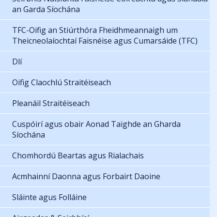
an Garda Síochána
TFC-Oifig an Stiúrthóra Fheidhmeannaigh um
Theicneolaíochtaí Faisnéise agus Cumarsáide (TFC)
Dlí
Oifig Claochlú Straitéiseach
Pleanáil Straitéiseach
Cuspóirí agus obair Aonad Taighde an Gharda
Síochána
Chomhordú Beartas agus Rialachais
Acmhainní Daonna agus Forbairt Daoine
Sláinte agus Folláine