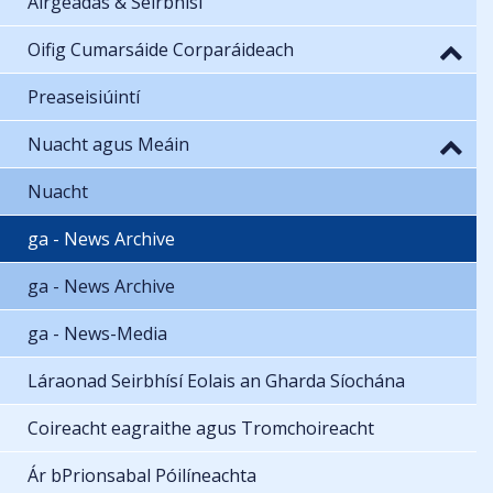
Airgeadas & Seirbhísí
Oifig Cumarsáide Corparáideach
Preaseisiúintí
Nuacht agus Meáin
Nuacht
ga - News Archive
ga - News Archive
ga - News-Media
Láraonad Seirbhísí Eolais an Gharda Síochána
Coireacht eagraithe agus Tromchoireacht
Ár bPrionsabal Póilíneachta