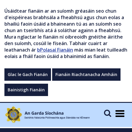
Úsáidtear fianáin ar an suíomh gréasáin seo chun
d'eispéireas brabhsála a fheabhsú agus chun eolas a
bhailiú faoin úsáid a bhaineann tú as an suíomh seo
chun an tseirbhís atá á soláthar againn a fheabhsú.
Mura nglactar le fianáin ní oibreoidh gnéithe áirithe
den suíomh, cosúil le físeán. Tabhair cuairt ar
leathanach ár
bPolasaí Fianáin
más mian leat tuilleadh
eolais a fháil faoin úsáid a bhainimid as fianáin.
Glac le Gach Fianán
Fianáin Riachtanacha Amháin
Bainistigh Fianáin
Togg
navig