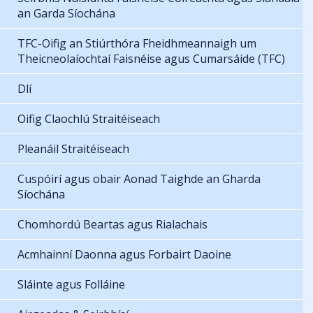
an Garda Síochána
TFC-Oifig an Stiúrthóra Fheidhmeannaigh um
Theicneolaíochtaí Faisnéise agus Cumarsáide (TFC)
Dlí
Oifig Claochlú Straitéiseach
Pleanáil Straitéiseach
Cuspóirí agus obair Aonad Taighde an Gharda
Síochána
Chomhordú Beartas agus Rialachais
Acmhainní Daonna agus Forbairt Daoine
Sláinte agus Folláine