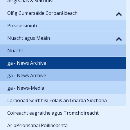
Airgeadas & Seirbhísí
Oifig Cumarsáide Corparáideach
Preaseisiúintí
Nuacht agus Meáin
Nuacht
ga - News Archive
ga - News Archive
ga - News-Media
Láraonad Seirbhísí Eolais an Gharda Síochána
Coireacht eagraithe agus Tromchoireacht
Ár bPrionsabal Póilíneachta