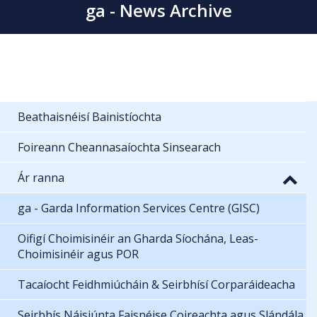
ga - News Archive
Beathaisnéisí Bainistíochta
Foireann Cheannasaíochta Sinsearach
Ár ranna
ga - Garda Information Services Centre (GISC)
Oifigí Choimisinéir an Gharda Síochána, Leas-
Choimisinéir agus POR
Tacaíocht Feidhmiúcháin & Seirbhísí Corparáideacha
Seirbhís Náisiúnta Faisnéise Coireachta agus Slándála