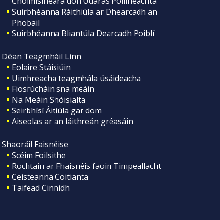
Choimisinéara don Údarás Póilíneachta
Suirbhéanna Ráithiúla ar Dhearcadh an
Phobail
Suirbhéanna Bliantúla Dearcadh Poiblí
Déan Teagmháil Linn
Eolaire Stáisiúin
Uimhreacha teagmhála úsáideacha
Fiosrúcháin sna meáin
Na Meáin Shóisialta
Seirbhísí Áitiúla gar dom
Aiseolas ar an láithreán gréasáin
Shaoráil Faisnéise
Scéim Foilsithe
Rochtain ar Fhaisnéis faoin Timpeallacht
Ceisteanna Coitianta
Taifead Cinnidh