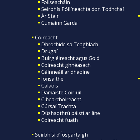
Foilseacháin
Seirbhís Póilíneachta don Todhchaí
Ár Stair
Cumainn Garda
Coireacht
Dhrochíde sa Teaghlach
Drugaí
Buirgléireacht agus Goid
Coireacht ghnéasach
Gáinneáil ar dhaoine
Ionsaithe
Calaois
Damáiste Coiriúil
Cibearchoireacht
Cúrsaí Tráchta
Dúshaothrú páistí ar líne
Coireacht fuath
Seirbhísí d’Íospartaigh