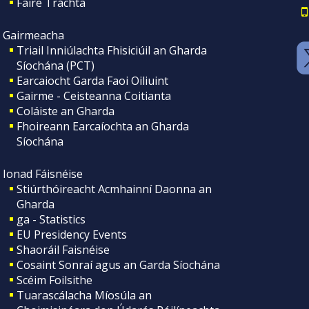
Faire Tráchta
Gairmeacha
Triail Inniúlachta Fhisiciúil an Gharda
Síochána (PCT)
Earcaiocht Garda Faoi Oiliuint
Gairme - Ceisteanna Coitianta
Coláiste an Gharda
Fhoireann Earcaíochta an Gharda
Síochána
Ionad Fáisnéise
Stiúrthóireacht Acmhainní Daonna an
Gharda
ga - Statistics
EU Presidency Events
Shaoráil Faisnéise
Cosaint Sonraí agus an Garda Síochána
Scéim Foilsithe
Tuarascálacha Míosúla an