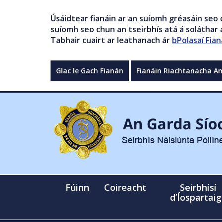
Úsáidtear fianáin ar an suíomh gréasáin seo 
suíomh seo chun an tseirbhís atá á soláthar a
Tabhair cuairt ar leathanach ár
bPolasaí Fian
Glac le Gach Fianán
Fianáin Riachtanacha A
Fúinn
Coireacht
Seirbhísí
d’Íospartai