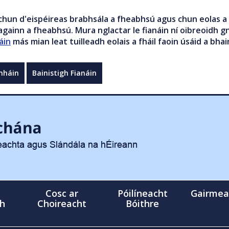
chun d'eispéireas brabhsála a fheabhsú agus chun eolas a 
gainn a fheabhsú. Mura nglactar le fianáin ní oibreoidh gn
áin
más mian leat tuilleadh eolais a fháil faoin úsáid a bhai
mháin
Bainistigh Fianáin
Cosc ar
Póilíneacht
Gairmea
gh
Choireacht
Bóithre