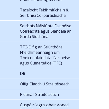
Tacaíocht Feidhmiúcháin &
Seirbhísí Corparáideacha
Seirbhís Náisiúnta Faisnéise
Coireachta agus Slándála an
Garda Síochána
TFC-Oifig an Stiúrthóra
Fheidhmeannaigh um
Theicneolaíochtaí Faisnéise
agus Cumarsáide (TFC)
Dlí
Oifig Claochlú Straitéiseach
Pleanáil Straitéiseach
Cuspóirí agus obair Aonad