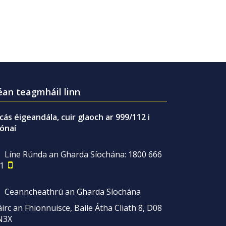
an teagmháil linn
gcás éigeandála, cuir glaoch ar 999/112 i
ónaí
Líne Rúnda an Gharda Síochána: 1800 666
1
Ceanncheathrú an Gharda Síochána
irc an Fhionnuisce, Baile Átha Cliath 8, D08
N3X