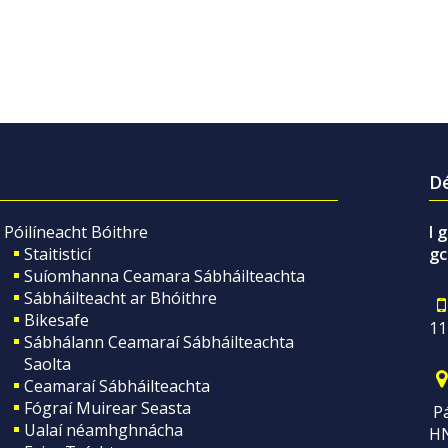
Dé
Póilíneacht Bóithre
I 
Staitisticí
gc
Suíomhanna Ceamara Sábháilteachta
Sábháilteacht ar Bhóithre
Bikesafe
11
Sábhálann Ceamaraí Sábháilteachta
Saolta
Ceamaraí Sábháilteachta
Fógraí Muirear Seasta
Pá
Ualaí néamhghnácha
H