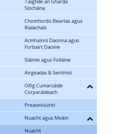
Taighde an Gharda
Síochána
Chomhordú Beartas agus
Rialachais
Acmhainní Daonna agus
Forbairt Daoine
Sláinte agus Folláine
Airgeadas & Seirbhísí
Oifig Cumarsáide
Corparáideach
Preaseisiúintí
Nuacht agus Meáin
Nuacht