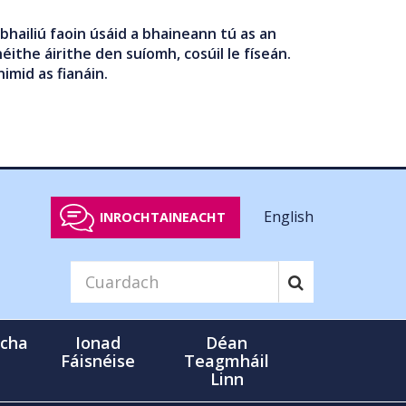
bhailiú faoin úsáid a bhaineann tú as an
éithe áirithe den suíomh, cosúil le físeán.
nimid as fianáin.
English
INROCHTAINEACHT
cha
Ionad
Déan
Fáisnéise
Teagmháil
Linn