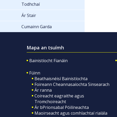
Todhchaí
Ár Stair
Cumainn Garda
Mapa an tsuímh
Bainistíocht Fianáin
Fúinn
Beathaisnéisí Bainistíochta
Foireann Cheannasaíochta Sinsearach
Ár ranna
Coireacht eagraithe agus
Tromchoireacht
Ár bPrionsabal Póilíneachta
Maoirseacht agus comhlachtaí rialála