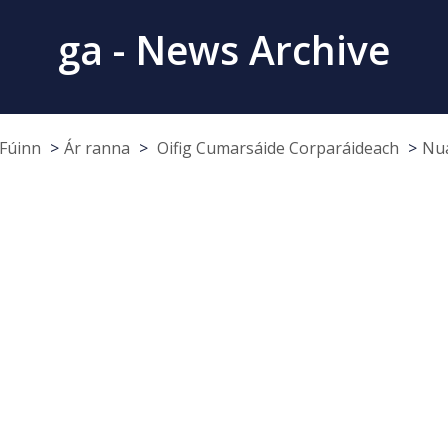
ga - News Archive
Fúinn
Ár ranna
Oifig Cumarsáide Corparáideach
Nua