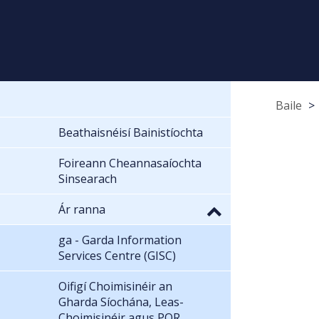
Baile
Beathaisnéisí Bainistíochta
Foireann Cheannasaíochta
Sinsearach
Ár ranna
ga - Garda Information
Services Centre (GISC)
Oifigí Choimisinéir an
Gharda Síochána, Leas-
Choimisinéir agus POR