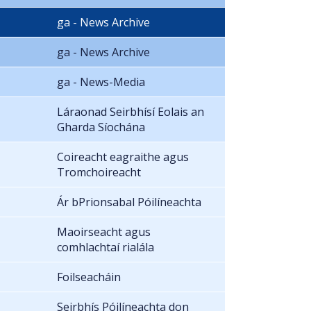
ga - News Archive
ga - News Archive
ga - News-Media
Láraonad Seirbhísí Eolais an
Gharda Síochána
Coireacht eagraithe agus
Tromchoireacht
Ár bPrionsabal Póilíneachta
Maoirseacht agus
comhlachtaí rialála
Foilseacháin
Seirbhís Póilíneachta don