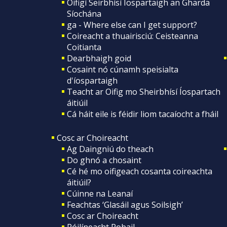
Oifigí Seirbhísí Íospartaigh an Gharda
Síochána
ga - Where else can I get support?
Coireacht a thuairisciú: Ceisteanna
Coitianta
Dearbhaigh goid
Cosaint nó cúnamh speisialta
d'íospartaigh
Teacht ar Oifig mo Sheirbhísí Íospartach
áitiúil
Cá háit eile is féidir liom tacaíocht a fháil
Cosc ar Choireacht
Ag Daingniú do theach
Do ghnó a chosaint
Cé hé mo oifigeach cosanta coireachta
áitiúil?
Cúinne na Leanaí
Feachtas ‘Glasáil agus Soilsigh’
Cosc ar Choireacht
Póilíneacht Pobail