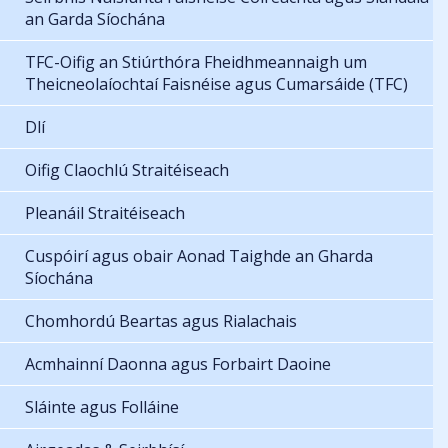
an Garda Síochána
TFC-Oifig an Stiúrthóra Fheidhmeannaigh um
Theicneolaíochtaí Faisnéise agus Cumarsáide (TFC)
Dlí
Oifig Claochlú Straitéiseach
Pleanáil Straitéiseach
Cuspóirí agus obair Aonad Taighde an Gharda
Síochána
Chomhordú Beartas agus Rialachais
Acmhainní Daonna agus Forbairt Daoine
Sláinte agus Folláine