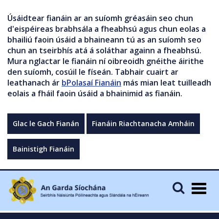
Úsáidtear fianáin ar an suíomh gréasáin seo chun
d'eispéireas brabhsála a fheabhsú agus chun eolas a
bhailiú faoin úsáid a bhaineann tú as an suíomh seo
chun an tseirbhís atá á soláthar againn a fheabhsú.
Mura nglactar le fianáin ní oibreoidh gnéithe áirithe
den suíomh, cosúil le físeán. Tabhair cuairt ar
leathanach ár
bPolasaí Fianáin
más mian leat tuilleadh
eolais a fháil faoin úsáid a bhainimid as fianáin.
Glac le Gach Fianán
Fianáin Riachtanacha Amháin
Bainistigh Fianáin
Togg
navig