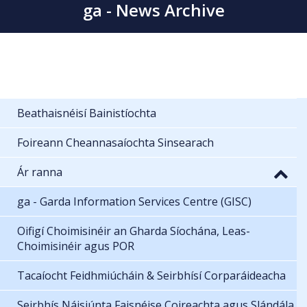
ga - News Archive
Beathaisnéisí Bainistíochta
Foireann Cheannasaíochta Sinsearach
Ár ranna
ga - Garda Information Services Centre (GISC)
Oifigí Choimisinéir an Gharda Síochána, Leas-
Choimisinéir agus POR
Tacaíocht Feidhmiúcháin & Seirbhísí Corparáideacha
Seirbhís Náisiúnta Faisnéise Coireachta agus Slándála