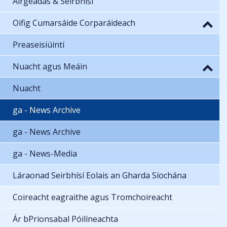
Airgeadas & Seirbhísí
Oifig Cumarsáide Corparáideach
Preaseisiúintí
Nuacht agus Meáin
Nuacht
ga - News Archive
ga - News Archive
ga - News-Media
Láraonad Seirbhísí Eolais an Gharda Síochána
Coireacht eagraithe agus Tromchoireacht
Ár bPrionsabal Póilíneachta