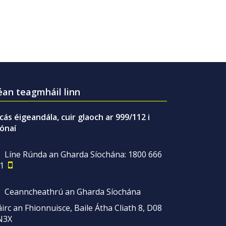
an teagmháil linn
gcás éigeandála, cuir glaoch ar 999/112 i
ónaí
Líne Rúnda an Gharda Síochána: 1800 666
1
Ceanncheathrú an Gharda Síochána
irc an Fhionnuisce, Baile Átha Cliath 8, D08
N3X