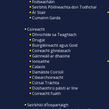
Foilseacháin
Seirbhís Póilíneachta don Todhchaí
Ár Stair
Cumainn Garda
Coireacht
Dhrochíde sa Teaghlach
Drugaí
Buirgléireacht agus Goid
Coireacht ghnéasach
Gáinneáil ar dhaoine
Ionsaithe
Calaois
Damáiste Coiriúil
Cibearchoireacht
Cúrsaí Tráchta
Dúshaothrú páistí ar líne
Coireacht fuath
Seirbhísí d’Íospartaigh