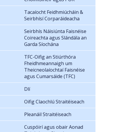
Tacaíocht Feidhmiúcháin &
Seirbhísí Corparáideacha
Seirbhís Náisiúnta Faisnéise
Coireachta agus Slándála an
Garda Síochána
TFC-Oifig an Stiúrthóra
Fheidhmeannaigh um
Theicneolaíochtaí Faisnéise
agus Cumarsáide (TFC)
Dlí
Oifig Claochlú Straitéiseach
Pleanáil Straitéiseach
Cuspóirí agus obair Aonad