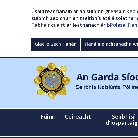
Úsáidtear fianáin ar an suíomh gréasáin seo 
suíomh seo chun an tseirbhís atá á soláthar a
Tabhair cuairt ar leathanach ár
bPolasaí Fian
Glac le Gach Fianán
Fianáin Riachtanacha A
Fúinn
Coireacht
Seirbhísí
d’Íospartai