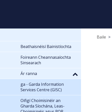
Baile
Beathaisnéisí Bainistíochta
Foireann Cheannasaíochta
Sinsearach
Ár ranna
ga - Garda Information
Services Centre (GISC)
Oifigí Choimisinéir an
Gharda Síochána, Leas-
Choimisinéir agus POR