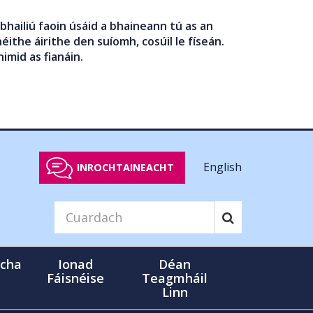
bhailiú faoin úsáid a bhaineann tú as an
éithe áirithe den suíomh, cosúil le físeán.
nimid as fianáin.
English
INROCHTAINEACHT
cha
Ionad
Déan
Fáisnéise
Teagmháil
Linn