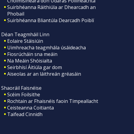
Choimisinéara don Údarás Póilíneachta
Suirbhéanna Ráithiúla ar Dhearcadh an
Phobail
Suirbhéanna Bliantúla Dearcadh Poiblí
Déan Teagmháil Linn
Eolaire Stáisiúin
Uimhreacha teagmhála úsáideacha
Fiosrúcháin sna meáin
Na Meáin Shóisialta
Seirbhísí Áitiúla gar dom
Aiseolas ar an láithreán gréasáin
Shaoráil Faisnéise
Scéim Foilsithe
Rochtain ar Fhaisnéis faoin Timpeallacht
Ceisteanna Coitianta
Taifead Cinnidh