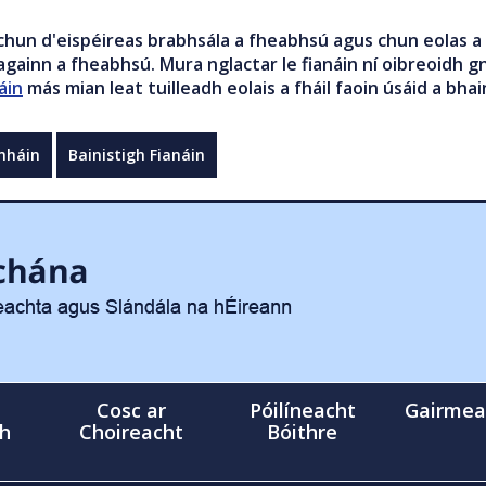
chun d'eispéireas brabhsála a fheabhsú agus chun eolas a 
gainn a fheabhsú. Mura nglactar le fianáin ní oibreoidh gn
áin
más mian leat tuilleadh eolais a fháil faoin úsáid a bhai
mháin
Bainistigh Fianáin
Cosc ar
Póilíneacht
Gairmea
gh
Choireacht
Bóithre