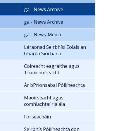
ga - News Archive
ga - News Archive
ga - News-Media
Láraonad Seirbhísí Eolais an
Gharda Síochána
Coireacht eagraithe agus
Tromchoireacht
Ár bPrionsabal Póilíneachta
Maoirseacht agus
comhlachtaí rialála
Foilseacháin
Seirbhís Póilíneachta don