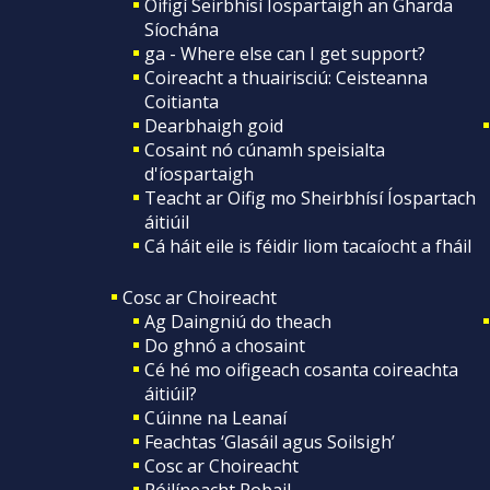
Oifigí Seirbhísí Íospartaigh an Gharda
Síochána
ga - Where else can I get support?
Coireacht a thuairisciú: Ceisteanna
Coitianta
Dearbhaigh goid
Cosaint nó cúnamh speisialta
d'íospartaigh
Teacht ar Oifig mo Sheirbhísí Íospartach
áitiúil
Cá háit eile is féidir liom tacaíocht a fháil
Cosc ar Choireacht
Ag Daingniú do theach
Do ghnó a chosaint
Cé hé mo oifigeach cosanta coireachta
áitiúil?
Cúinne na Leanaí
Feachtas ‘Glasáil agus Soilsigh’
Cosc ar Choireacht
Póilíneacht Pobail