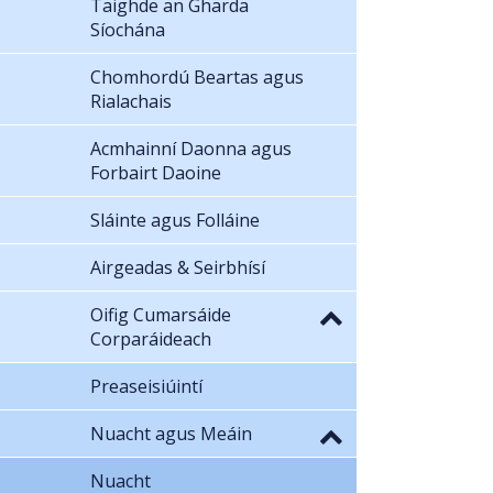
Taighde an Gharda
Síochána
Chomhordú Beartas agus
Rialachais
Acmhainní Daonna agus
Forbairt Daoine
Sláinte agus Folláine
Airgeadas & Seirbhísí
Oifig Cumarsáide
Corparáideach
Preaseisiúintí
Nuacht agus Meáin
Nuacht