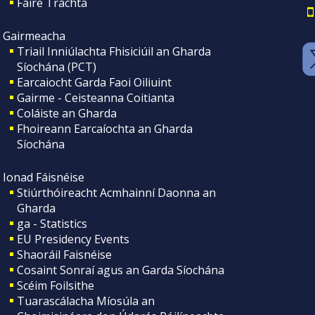
Faire Tráchta
Gairmeacha
Triail Inniúlachta Fhisiciúil an Gharda
Síochána (PCT)
Earcaiocht Garda Faoi Oiliuint
Gairme - Ceisteanna Coitianta
Coláiste an Gharda
Fhoireann Earcaíochta an Gharda
Síochána
Ionad Fáisnéise
Stiúrthóireacht Acmhainní Daonna an
Gharda
ga - Statistics
EU Presidency Events
Shaoráil Faisnéise
Cosaint Sonraí agus an Garda Síochána
Scéim Foilsithe
Tuarascálacha Míosúla an