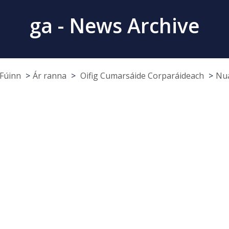
ga - News Archive
Fúinn
Ár ranna
Oifig Cumarsáide Corparáideach
Nua