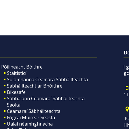
Dé
Póilíneacht Bóithre
I 
Staitisticí
gc
Suíomhanna Ceamara Sábháilteachta
Sábháilteacht ar Bhóithre
Bikesafe
11
Sábhálann Ceamaraí Sábháilteachta
Saolta
Ceamaraí Sábháilteachta
Fógraí Muirear Seasta
Pá
Ualaí néamhghnácha
H