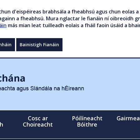
chun d'eispéireas brabhsála a fheabhsú agus chun eolas a 
gainn a fheabhsú. Mura nglactar le fianáin ní oibreoidh gn
áin
más mian leat tuilleadh eolais a fháil faoin úsáid a bhai
mháin
Bainistigh Fianáin
Cosc ar
Póilíneacht
Gairmea
gh
Choireacht
Bóithre