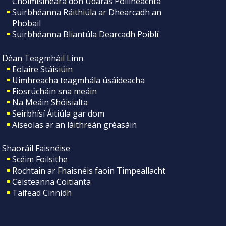
Choimisinéara don Údarás Póilíneachta
Suirbhéanna Ráithiúla ar Dhearcadh an
Phobail
Suirbhéanna Bliantúla Dearcadh Poiblí
Déan Teagmháil Linn
Eolaire Stáisiúin
Uimhreacha teagmhála úsáideacha
Fiosrúcháin sna meáin
Na Meáin Shóisialta
Seirbhísí Áitiúla gar dom
Aiseolas ar an láithreán gréasáin
Shaoráil Faisnéise
Scéim Foilsithe
Rochtain ar Fhaisnéis faoin Timpeallacht
Ceisteanna Coitianta
Taifead Cinnidh