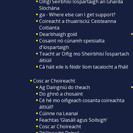
Oifigí Seirbhísí Íospartaigh an Gharda
Síochána
ga - Where else can I get support?
Coireacht a thuairisciú: Ceisteanna
Coitianta
Dearbhaigh goid
Cosaint nó cúnamh speisialta
d'íospartaigh
Teacht ar Oifig mo Sheirbhísí Íospartach
áitiúil
Cá háit eile is féidir liom tacaíocht a fháil
Cosc ar Choireacht
Ag Daingniú do theach
Do ghnó a chosaint
Cé hé mo oifigeach cosanta coireachta
áitiúil?
Cúinne na Leanaí
Feachtas ‘Glasáil agus Soilsigh’
Cosc ar Choireacht
Póilíneacht Pobail