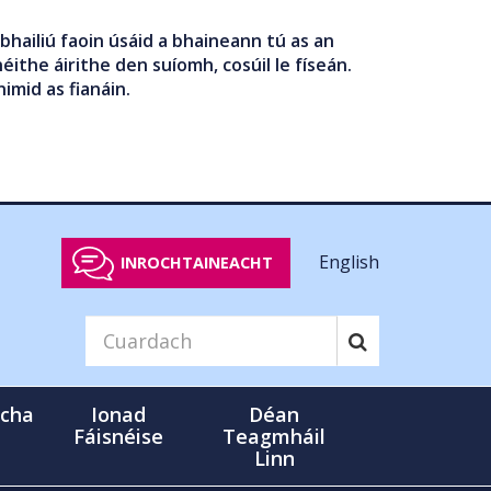
bhailiú faoin úsáid a bhaineann tú as an
éithe áirithe den suíomh, cosúil le físeán.
nimid as fianáin.
English
INROCHTAINEACHT
cha
Ionad
Déan
Fáisnéise
Teagmháil
Linn