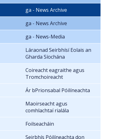
ga - News Archive
ga - News Archive
ga - News-Media
Láraonad Seirbhísí Eolais an
Gharda Síochána
Coireacht eagraithe agus
Tromchoireacht
Ár bPrionsabal Póilíneachta
Maoirseacht agus
comhlachtaí rialála
Foilseacháin
Seirbhís Póilíneachta don