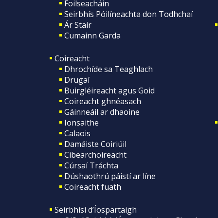
Foilseacháin
Seirbhís Póilíneachta don Todhchaí
Ár Stair
Cumainn Garda
Coireacht
Dhrochíde sa Teaghlach
Drugaí
Buirgléireacht agus Goid
Coireacht ghnéasach
Gáinneáil ar dhaoine
Ionsaithe
Calaois
Damáiste Coiriúil
Cibearchoireacht
Cúrsaí Tráchta
Dúshaothrú páistí ar líne
Coireacht fuath
Seirbhísí d’Íospartaigh