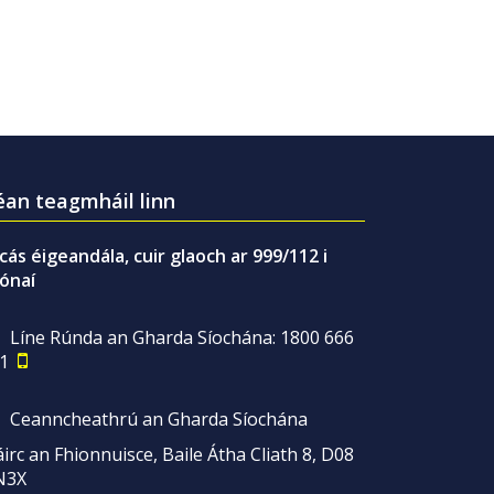
an teagmháil linn
gcás éigeandála, cuir glaoch ar 999/112 i
ónaí
Líne Rúnda an Gharda Síochána: 1800 666
1
Ceanncheathrú an Gharda Síochána
irc an Fhionnuisce, Baile Átha Cliath 8, D08
N3X