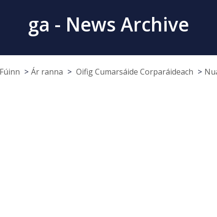
ga - News Archive
Fúinn
Ár ranna
Oifig Cumarsáide Corparáideach
Nua