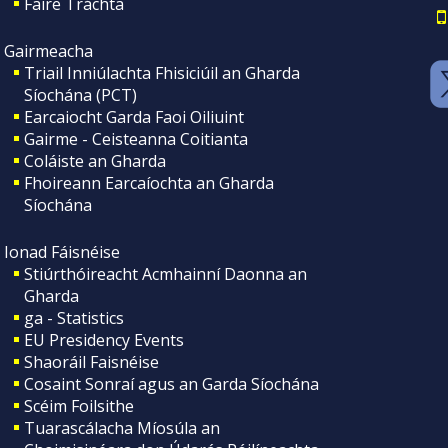
Faire Tráchta
Gairmeacha
Triail Inniúlachta Fhisiciúil an Gharda
Síochána (PCT)
Earcaiocht Garda Faoi Oiliuint
Gairme - Ceisteanna Coitianta
Coláiste an Gharda
Fhoireann Earcaíochta an Gharda
Síochána
Ionad Fáisnéise
Stiúrthóireacht Acmhainní Daonna an
Gharda
ga - Statistics
EU Presidency Events
Shaoráil Faisnéise
Cosaint Sonraí agus an Garda Síochána
Scéim Foilsithe
Tuarascálacha Míosúla an