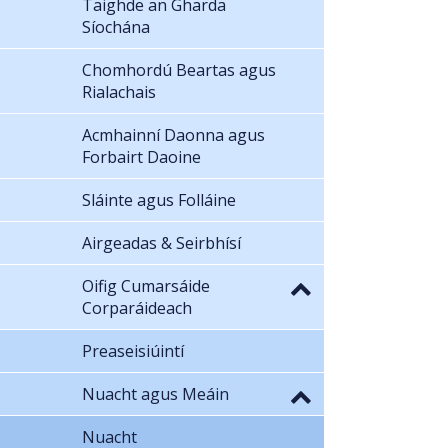
Taighde an Gharda
Síochána
Chomhordú Beartas agus
Rialachais
Acmhainní Daonna agus
Forbairt Daoine
Sláinte agus Folláine
Airgeadas & Seirbhísí
Oifig Cumarsáide
Corparáideach
Preaseisiúintí
Nuacht agus Meáin
Nuacht