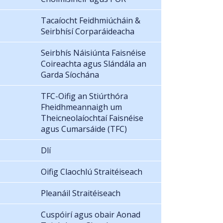
Tacaíocht Feidhmiúcháin &
Seirbhísí Corparáideacha
Seirbhís Náisiúnta Faisnéise
Coireachta agus Slándála an
Garda Síochána
TFC-Oifig an Stiúrthóra
Fheidhmeannaigh um
Theicneolaíochtaí Faisnéise
agus Cumarsáide (TFC)
Dlí
Oifig Claochlú Straitéiseach
Pleanáil Straitéiseach
Cuspóirí agus obair Aonad