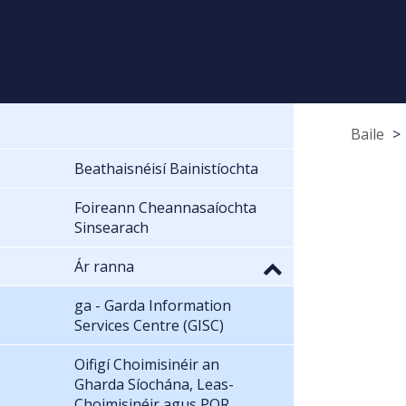
Baile
Beathaisnéisí Bainistíochta
Foireann Cheannasaíochta
Sinsearach
Ár ranna
ga - Garda Information
Services Centre (GISC)
Oifigí Choimisinéir an
Gharda Síochána, Leas-
Choimisinéir agus POR