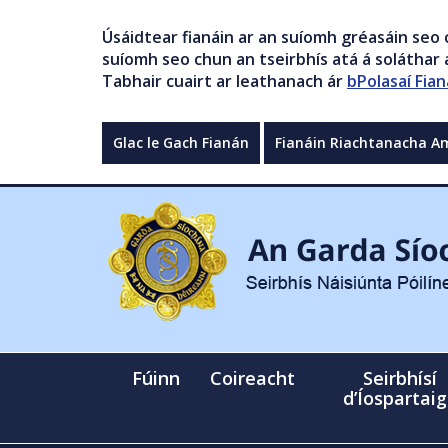
Úsáidtear fianáin ar an suíomh gréasáin seo 
suíomh seo chun an tseirbhís atá á soláthar a
Tabhair cuairt ar leathanach ár
bPolasaí Fian
Glac le Gach Fianán
Fianáin Riachtanacha A
Fúinn
Coireacht
Seirbhísí
d’Íospartai