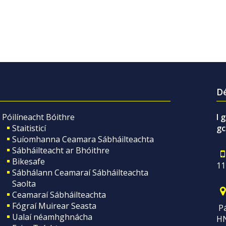
Dé
Póilíneacht Bóithre
I 
Staitisticí
gc
Suíomhanna Ceamara Sábháilteachta
Sábháilteacht ar Bhóithre
Bikesafe
11
Sábhálann Ceamaraí Sábháilteachta
Saolta
Ceamaraí Sábháilteachta
Fógraí Muirear Seasta
Pá
Ualaí néamhghnácha
H