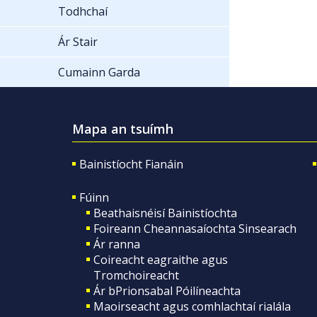
Todhchaí
Ár Stair
Cumainn Garda
Mapa an tsuímh
Bainistíocht Fianáin
Fúinn
Beathaisnéisí Bainistíochta
Foireann Cheannasaíochta Sinsearach
Ár ranna
Coireacht eagraithe agus
Tromchoireacht
Ár bPrionsabal Póilíneachta
Maoirseacht agus comhlachtaí rialála