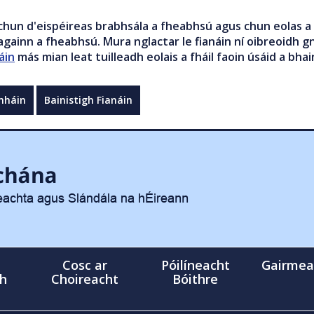
chun d'eispéireas brabhsála a fheabhsú agus chun eolas a 
gainn a fheabhsú. Mura nglactar le fianáin ní oibreoidh gn
áin
más mian leat tuilleadh eolais a fháil faoin úsáid a bhai
mháin
Bainistigh Fianáin
Cosc ar
Póilíneacht
Gairmea
gh
Choireacht
Bóithre