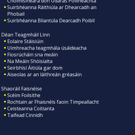
Choimisinéara don Údarás Póilíneachta
Suirbhéanna Ráithiúla ar Dhearcadh an
Phobail
Suirbhéanna Bliantúla Dearcadh Poiblí
Déan Teagmháil Linn
Eolaire Stáisiúin
Uimhreacha teagmhála úsáideacha
Fiosrúcháin sna meáin
Na Meáin Shóisialta
Seirbhísí Áitiúla gar dom
Aiseolas ar an láithreán gréasáin
Shaoráil Faisnéise
Scéim Foilsithe
Rochtain ar Fhaisnéis faoin Timpeallacht
Ceisteanna Coitianta
Taifead Cinnidh