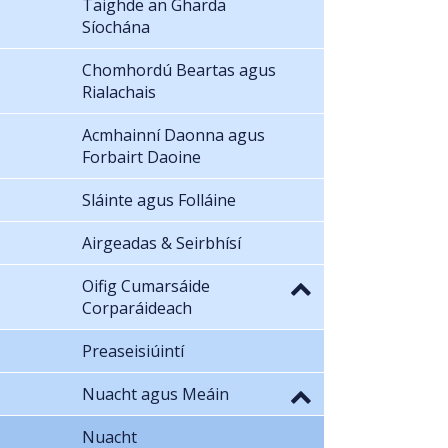
Taighde an Gharda
Síochána
Chomhordú Beartas agus
Rialachais
Acmhainní Daonna agus
Forbairt Daoine
Sláinte agus Folláine
Airgeadas & Seirbhísí
Oifig Cumarsáide
Corparáideach
Preaseisiúintí
Nuacht agus Meáin
Nuacht