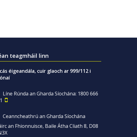
an teagmháil linn
gcás éigeandála, cuir glaoch ar 999/112 i
ónaí
Líne Rúnda an Gharda Síochána: 1800 666
1
Ceanncheathrú an Gharda Síochána
irc an Fhionnuisce, Baile Átha Cliath 8, D08
N3X