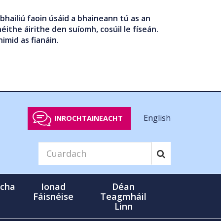
bhailiú faoin úsáid a bhaineann tú as an
éithe áirithe den suíomh, cosúil le físeán.
nimid as fianáin.
English
INROCHTAINEACHT
cha
Ionad
Déan
Fáisnéise
Teagmháil
Linn