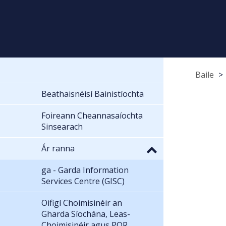
Baile
Beathaisnéisí Bainistíochta
Foireann Cheannasaíochta
Sinsearach
Ár ranna
ga - Garda Information
Services Centre (GISC)
Oifigí Choimisinéir an
Gharda Síochána, Leas-
Choimisinéir agus POR