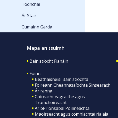
Todhchaí
Ár Stair
Cumainn Garda
Mapa an tsuímh
Bainistíocht Fianáin
Fúinn
Beathaisnéisí Bainistíochta
Foireann Cheannasaíochta Sinsearach
Ár ranna
Coireacht eagraithe agus
Tromchoireacht
Ár bPrionsabal Póilíneachta
Maoirseacht agus comhlachtaí rialála