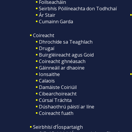
Foilseacháin
Seirbhís Póilíneachta don Todhchaí
Ár Stair
Cumainn Garda
Coireacht
Dhrochíde sa Teaghlach
Drugaí
Buirgléireacht agus Goid
Coireacht ghnéasach
Gáinneáil ar dhaoine
Ionsaithe
Calaois
Damáiste Coiriúil
Cibearchoireacht
Cúrsaí Tráchta
Dúshaothrú páistí ar líne
Coireacht fuath
Seirbhísí d’Íospartaigh