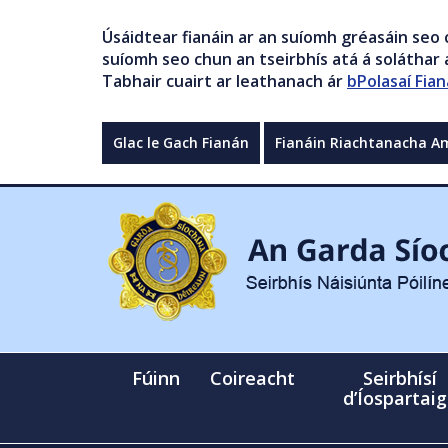
Úsáidtear fianáin ar an suíomh gréasáin seo 
suíomh seo chun an tseirbhís atá á soláthar a
Tabhair cuairt ar leathanach ár
bPolasaí Fian
Glac le Gach Fianán
Fianáin Riachtanacha A
Fúinn
Coireacht
Seirbhísí
d’Íospartai