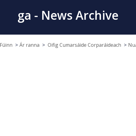
ga - News Archive
Fúinn
Ár ranna
Oifig Cumarsáide Corparáideach
Nua