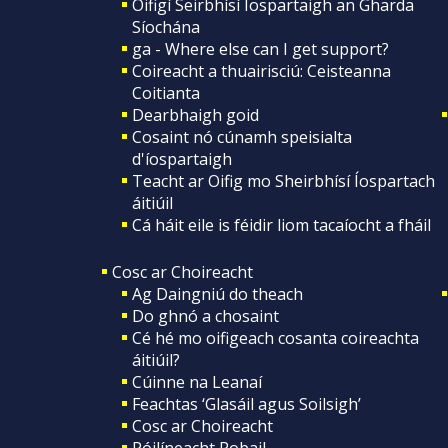
Oifigí Seirbhísí Íospartaigh an Gharda
Síochána
ga - Where else can I get support?
Coireacht a thuairisciú: Ceisteanna
Coitianta
Dearbhaigh goid
Cosaint nó cúnamh speisialta
d'íospartaigh
Teacht ar Oifig mo Sheirbhísí Íospartach
áitiúil
Cá háit eile is féidir liom tacaíocht a fháil
Cosc ar Choireacht
Ag Daingniú do theach
Do ghnó a chosaint
Cé hé mo oifigeach cosanta coireachta
áitiúil?
Cúinne na Leanaí
Feachtas ‘Glasáil agus Soilsigh’
Cosc ar Choireacht
Póilíneacht Pobail