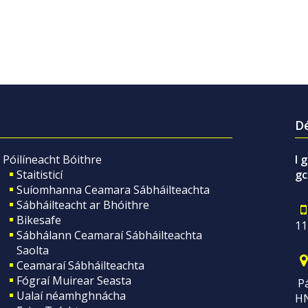
Dé
Póilíneacht Bóithre
I 
Staitisticí
gc
Suíomhanna Ceamara Sábháilteachta
Sábháilteacht ar Bhóithre
Bikesafe
11
Sábhálann Ceamaraí Sábháilteachta
Saolta
Ceamaraí Sábháilteachta
Fógraí Muirear Seasta
Pá
Ualaí néamhghnácha
H