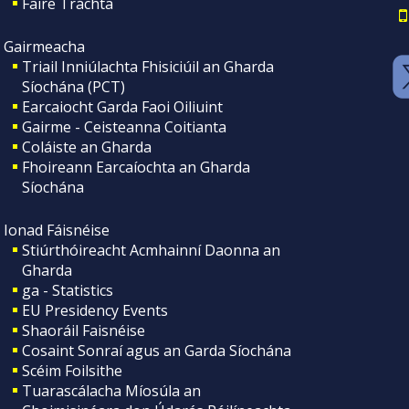
Faire Tráchta
Gairmeacha
Triail Inniúlachta Fhisiciúil an Gharda
Síochána (PCT)
Earcaiocht Garda Faoi Oiliuint
Gairme - Ceisteanna Coitianta
Coláiste an Gharda
Fhoireann Earcaíochta an Gharda
Síochána
Ionad Fáisnéise
Stiúrthóireacht Acmhainní Daonna an
Gharda
ga - Statistics
EU Presidency Events
Shaoráil Faisnéise
Cosaint Sonraí agus an Garda Síochána
Scéim Foilsithe
Tuarascálacha Míosúla an