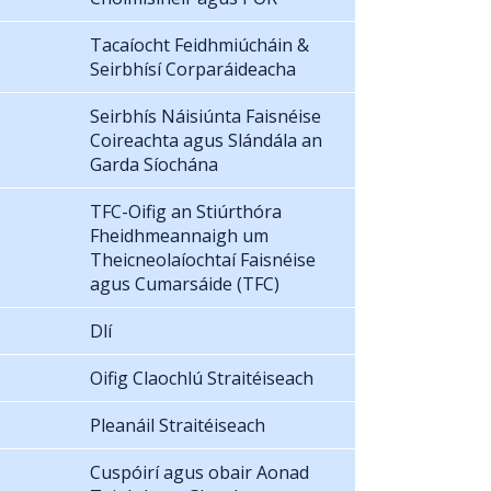
Tacaíocht Feidhmiúcháin &
Seirbhísí Corparáideacha
Seirbhís Náisiúnta Faisnéise
Coireachta agus Slándála an
Garda Síochána
TFC-Oifig an Stiúrthóra
Fheidhmeannaigh um
Theicneolaíochtaí Faisnéise
agus Cumarsáide (TFC)
Dlí
Oifig Claochlú Straitéiseach
Pleanáil Straitéiseach
Cuspóirí agus obair Aonad