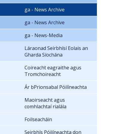
ga - News Archive
ga - News Archive
ga - News-Media
Láraonad Seirbhísí Eolais an
Gharda Síochána
Coireacht eagraithe agus
Tromchoireacht
Ár bPrionsabal Póilíneachta
Maoirseacht agus
comhlachtaí rialála
Foilseacháin
Seirbhís Póilíneachta don