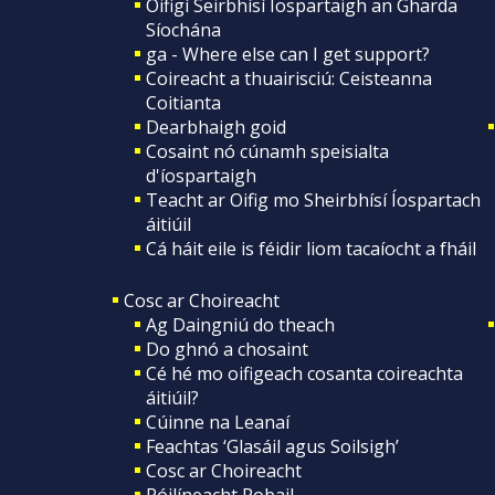
Oifigí Seirbhísí Íospartaigh an Gharda
Síochána
ga - Where else can I get support?
Coireacht a thuairisciú: Ceisteanna
Coitianta
Dearbhaigh goid
Cosaint nó cúnamh speisialta
d'íospartaigh
Teacht ar Oifig mo Sheirbhísí Íospartach
áitiúil
Cá háit eile is féidir liom tacaíocht a fháil
Cosc ar Choireacht
Ag Daingniú do theach
Do ghnó a chosaint
Cé hé mo oifigeach cosanta coireachta
áitiúil?
Cúinne na Leanaí
Feachtas ‘Glasáil agus Soilsigh’
Cosc ar Choireacht
Póilíneacht Pobail