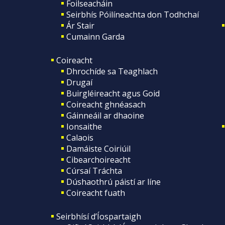
Foilseacháin
Seirbhís Póilíneachta don Todhchaí
Ár Stair
Cumainn Garda
Coireacht
Dhrochíde sa Teaghlach
Drugaí
Buirgléireacht agus Goid
Coireacht ghnéasach
Gáinneáil ar dhaoine
Ionsaithe
Calaois
Damáiste Coiriúil
Cibearchoireacht
Cúrsaí Tráchta
Dúshaothrú páistí ar líne
Coireacht fuath
Seirbhísí d’Íospartaigh