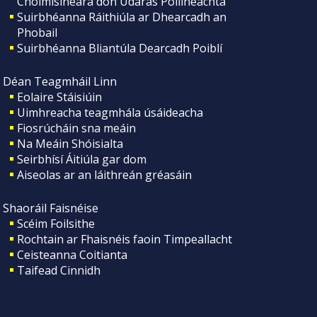
Choimisinéara don Údarás Póilíneachta
Suirbhéanna Ráithiúla ar Dhearcadh an
Phobail
Suirbhéanna Bliantúla Dearcadh Poiblí
Déan Teagmháil Linn
Eolaire Stáisiúin
Uimhreacha teagmhála úsáideacha
Fiosrúcháin sna meáin
Na Meáin Shóisialta
Seirbhísí Áitiúla gar dom
Aiseolas ar an láithreán gréasáin
Shaoráil Faisnéise
Scéim Foilsithe
Rochtain ar Fhaisnéis faoin Timpeallacht
Ceisteanna Coitianta
Taifead Cinnidh