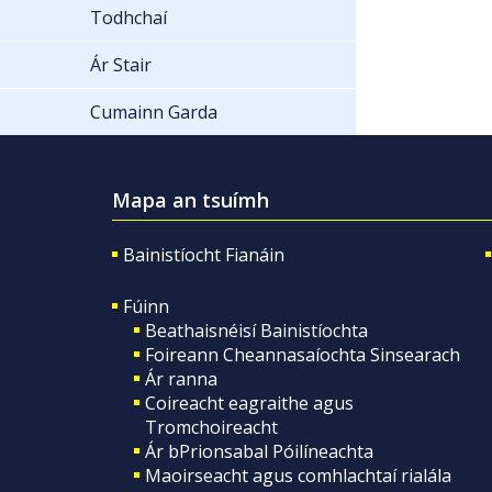
Todhchaí
Ár Stair
Cumainn Garda
Mapa an tsuímh
Bainistíocht Fianáin
Fúinn
Beathaisnéisí Bainistíochta
Foireann Cheannasaíochta Sinsearach
Ár ranna
Coireacht eagraithe agus
Tromchoireacht
Ár bPrionsabal Póilíneachta
Maoirseacht agus comhlachtaí rialála