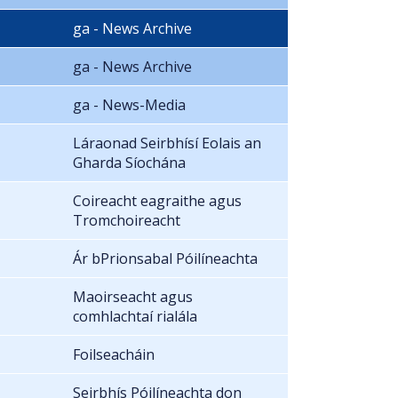
ga - News Archive
ga - News Archive
ga - News-Media
Láraonad Seirbhísí Eolais an
Gharda Síochána
Coireacht eagraithe agus
Tromchoireacht
Ár bPrionsabal Póilíneachta
Maoirseacht agus
comhlachtaí rialála
Foilseacháin
Seirbhís Póilíneachta don