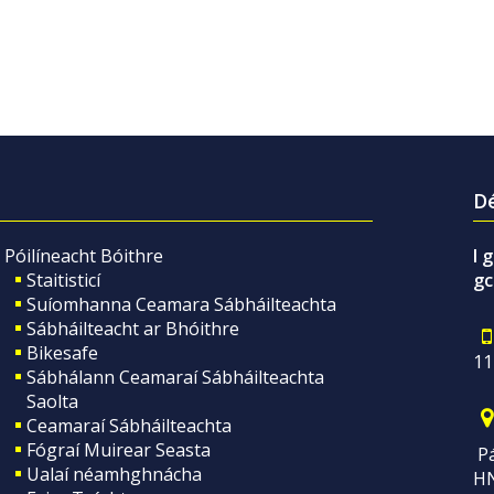
Dé
Póilíneacht Bóithre
I 
Staitisticí
gc
Suíomhanna Ceamara Sábháilteachta
Sábháilteacht ar Bhóithre
Bikesafe
11
Sábhálann Ceamaraí Sábháilteachta
Saolta
Ceamaraí Sábháilteachta
Fógraí Muirear Seasta
Pá
Ualaí néamhghnácha
H