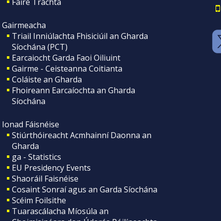
Faire Tráchta
Gairmeacha
Triail Inniúlachta Fhisiciúil an Gharda
Síochána (PCT)
Earcaiocht Garda Faoi Oiliuint
Gairme - Ceisteanna Coitianta
Coláiste an Gharda
Fhoireann Earcaíochta an Gharda
Síochána
Ionad Fáisnéise
Stiúrthóireacht Acmhainní Daonna an
Gharda
ga - Statistics
EU Presidency Events
Shaoráil Faisnéise
Cosaint Sonraí agus an Garda Síochána
Scéim Foilsithe
Tuarascálacha Míosúla an