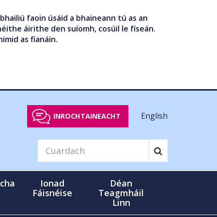
bhailiú faoin úsáid a bhaineann tú as an
éithe áirithe den suíomh, cosúil le físeán.
nimid as fianáin.
English
INROCHTAINEACHT
cha
Ionad
Déan
Fáisnéise
Teagmháil
Linn