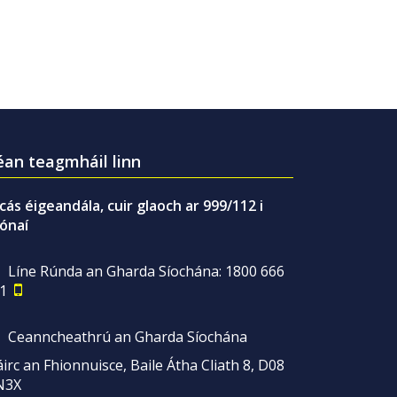
an teagmháil linn
gcás éigeandála, cuir glaoch ar 999/112 i
ónaí
Líne Rúnda an Gharda Síochána: 1800 666
1
Ceanncheathrú an Gharda Síochána
irc an Fhionnuisce, Baile Átha Cliath 8, D08
N3X