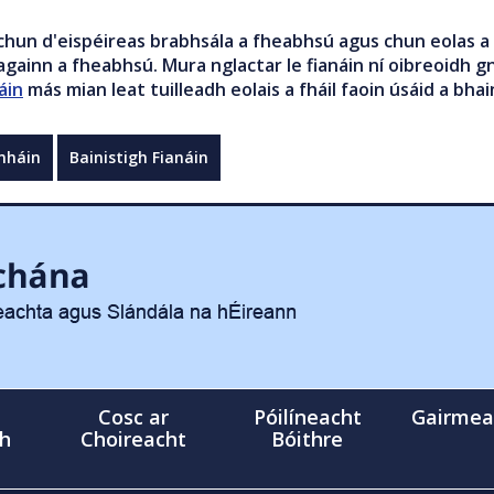
chun d'eispéireas brabhsála a fheabhsú agus chun eolas a 
gainn a fheabhsú. Mura nglactar le fianáin ní oibreoidh gn
áin
más mian leat tuilleadh eolais a fháil faoin úsáid a bhai
mháin
Bainistigh Fianáin
Cosc ar
Póilíneacht
Gairmea
gh
Choireacht
Bóithre