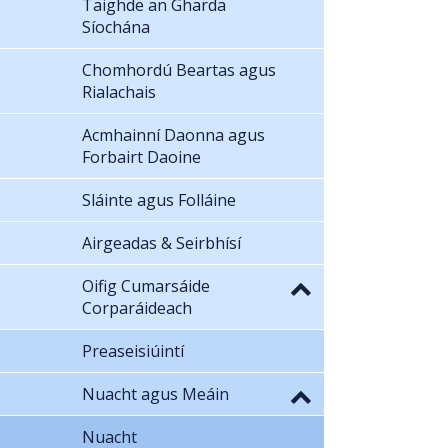
Taighde an Gharda
Síochána
Chomhordú Beartas agus
Rialachais
Acmhainní Daonna agus
Forbairt Daoine
Sláinte agus Folláine
Airgeadas & Seirbhísí
Oifig Cumarsáide
Corparáideach
Preaseisiúintí
Nuacht agus Meáin
Nuacht