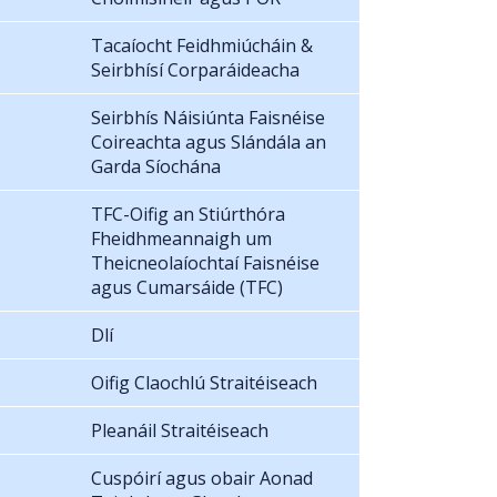
Tacaíocht Feidhmiúcháin &
Seirbhísí Corparáideacha
Seirbhís Náisiúnta Faisnéise
Coireachta agus Slándála an
Garda Síochána
TFC-Oifig an Stiúrthóra
Fheidhmeannaigh um
Theicneolaíochtaí Faisnéise
agus Cumarsáide (TFC)
Dlí
Oifig Claochlú Straitéiseach
Pleanáil Straitéiseach
Cuspóirí agus obair Aonad