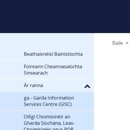
Baile
Beathaisnéisí Bainistíochta
Foireann Cheannasaíochta
Sinsearach
Ár ranna
ga - Garda Information
Services Centre (GISC)
Oifigí Choimisinéir an
Gharda Síochána, Leas-
Choimisinéir agus POR