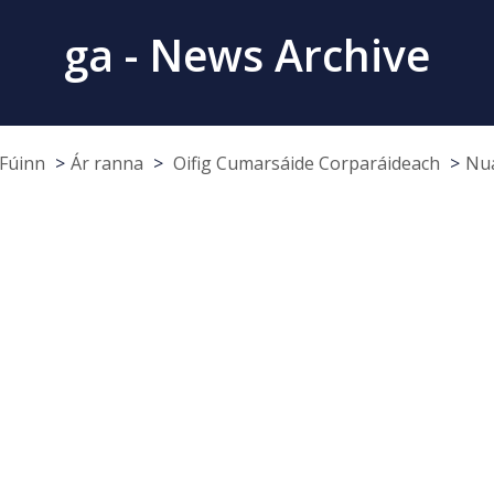
ga - News Archive
Fúinn
Ár ranna
Oifig Cumarsáide Corparáideach
Nua