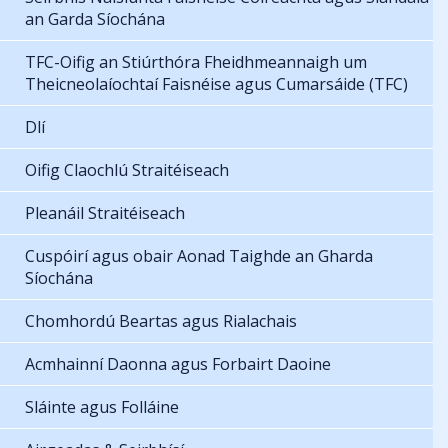
an Garda Síochána
TFC-Oifig an Stiúrthóra Fheidhmeannaigh um
Theicneolaíochtaí Faisnéise agus Cumarsáide (TFC)
Dlí
Oifig Claochlú Straitéiseach
Pleanáil Straitéiseach
Cuspóirí agus obair Aonad Taighde an Gharda
Síochána
Chomhordú Beartas agus Rialachais
Acmhainní Daonna agus Forbairt Daoine
Sláinte agus Folláine