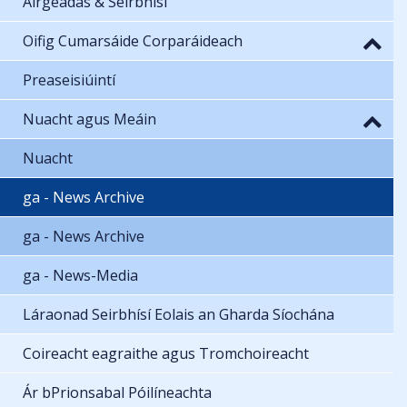
Airgeadas & Seirbhísí
Oifig Cumarsáide Corparáideach
Preaseisiúintí
Nuacht agus Meáin
Nuacht
ga - News Archive
ga - News Archive
ga - News-Media
Láraonad Seirbhísí Eolais an Gharda Síochána
Coireacht eagraithe agus Tromchoireacht
Ár bPrionsabal Póilíneachta