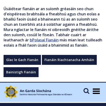
Úsáidtear fianáin ar an suíomh gréasáin seo chun
d'eispéireas brabhsála a fheabhsú agus chun eolas a
bhailiú faoin úsáid a bhaineann tú as an suíomh seo
chun an tseirbhís atá á soláthar againn a fheabhsú.
Mura nglactar le fianáin ní oibreoidh gnéithe áirithe
den suíomh, cosúil le físeán. Tabhair cuairt ar
leathanach ár
bPolasaí Fianáin
más mian leat tuilleadh
eolais a fháil faoin úsáid a bhainimid as fianáin.
Glac le Gach Fianán
Fianáin Riachtanacha Amháin
Bainistigh Fianáin
Togg
navig