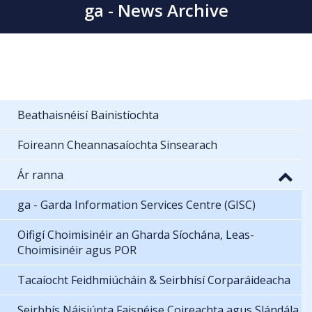
ga - News Archive
Beathaisnéisí Bainistíochta
Foireann Cheannasaíochta Sinsearach
Ár ranna
ga - Garda Information Services Centre (GISC)
Oifigí Choimisinéir an Gharda Síochána, Leas-
Choimisinéir agus POR
Tacaíocht Feidhmiúcháin & Seirbhísí Corparáideacha
Seirbhís Náisiúnta Faisnéise Coireachta agus Slándála