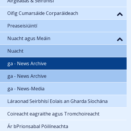
Airgeadas & Seirbhísí
Oifig Cumarsáide Corparáideach
Preaseisiúintí
Nuacht agus Meáin
Nuacht
ga - News Archive
ga - News Archive
ga - News-Media
Láraonad Seirbhísí Eolais an Gharda Síochána
Coireacht eagraithe agus Tromchoireacht
Ár bPrionsabal Póilíneachta