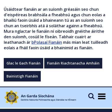
Úsáidtear fianáin ar an suíomh gréasáin seo chun
d'eispéireas brabhsála a fheabhsú agus chun eolas a
bhailiú faoin úsáid a bhaineann tú as an suíomh seo
chun an tseirbhís atá á soláthar againn a fheabhsú.
Mura nglactar le fianáin ní oibreoidh gnéithe áirithe
den suíomh, cosúil le físeán. Tabhair cuairt ar
leathanach ár
bPolasaí Fianáin
más mian leat tuilleadh
eolais a fháil faoin úsáid a bhainimid as fianáin.
Glac le Gach Fianán
Fianáin Riachtanacha Amháin
Bainistigh Fianáin
Togg
navig