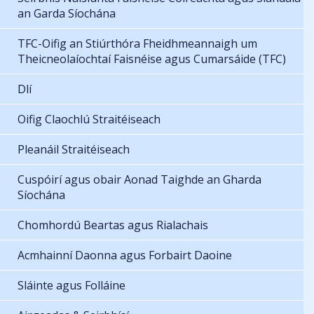
an Garda Síochána
TFC-Oifig an Stiúrthóra Fheidhmeannaigh um
Theicneolaíochtaí Faisnéise agus Cumarsáide (TFC)
Dlí
Oifig Claochlú Straitéiseach
Pleanáil Straitéiseach
Cuspóirí agus obair Aonad Taighde an Gharda
Síochána
Chomhordú Beartas agus Rialachais
Acmhainní Daonna agus Forbairt Daoine
Sláinte agus Folláine