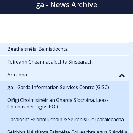
ga - News Archive
Beathaisnéisí Bainistíochta
Foireann Cheannasaíochta Sinsearach
Ár ranna
ga - Garda Information Services Centre (GISC)
Oifigí Choimisinéir an Gharda Síochána, Leas-
Choimisinéir agus POR
Tacaíocht Feidhmiúcháin & Seirbhísí Corparáideacha
Seirbhís Náisiúnta Faisnéise Coireachta agus Slándála