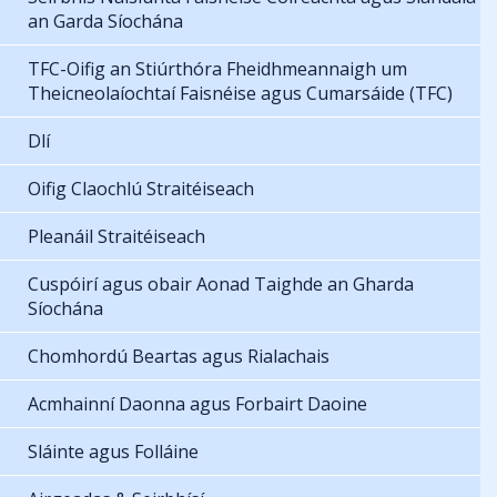
an Garda Síochána
TFC-Oifig an Stiúrthóra Fheidhmeannaigh um
Theicneolaíochtaí Faisnéise agus Cumarsáide (TFC)
Dlí
Oifig Claochlú Straitéiseach
Pleanáil Straitéiseach
Cuspóirí agus obair Aonad Taighde an Gharda
Síochána
Chomhordú Beartas agus Rialachais
Acmhainní Daonna agus Forbairt Daoine
Sláinte agus Folláine