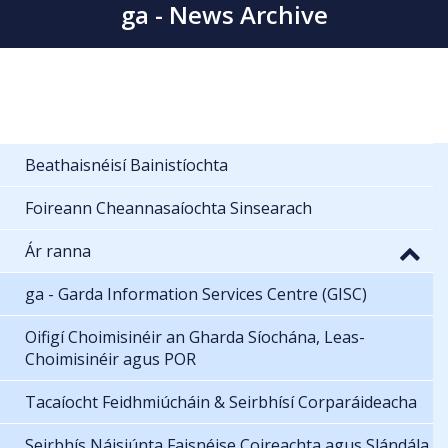
ga - News Archive
Beathaisnéisí Bainistíochta
Foireann Cheannasaíochta Sinsearach
Ár ranna
ga - Garda Information Services Centre (GISC)
Oifigí Choimisinéir an Gharda Síochána, Leas-
Choimisinéir agus POR
Tacaíocht Feidhmiúcháin & Seirbhísí Corparáideacha
Seirbhís Náisiúnta Faisnéise Coireachta agus Slándála