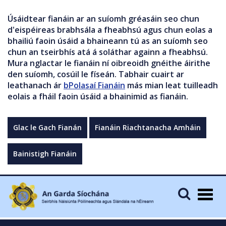
Úsáidtear fianáin ar an suíomh gréasáin seo chun
d'eispéireas brabhsála a fheabhsú agus chun eolas a
bhailiú faoin úsáid a bhaineann tú as an suíomh seo
chun an tseirbhís atá á soláthar againn a fheabhsú.
Mura nglactar le fianáin ní oibreoidh gnéithe áirithe
den suíomh, cosúil le físeán. Tabhair cuairt ar
leathanach ár
bPolasaí Fianáin
más mian leat tuilleadh
eolais a fháil faoin úsáid a bhainimid as fianáin.
Glac le Gach Fianán
Fianáin Riachtanacha Amháin
Bainistigh Fianáin
Togg
navig