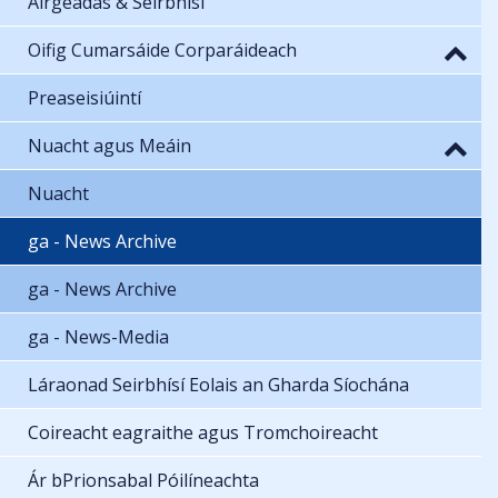
Airgeadas & Seirbhísí
Oifig Cumarsáide Corparáideach
Preaseisiúintí
Nuacht agus Meáin
Nuacht
ga - News Archive
ga - News Archive
ga - News-Media
Láraonad Seirbhísí Eolais an Gharda Síochána
Coireacht eagraithe agus Tromchoireacht
Ár bPrionsabal Póilíneachta