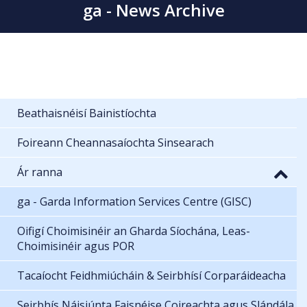
ga - News Archive
Beathaisnéisí Bainistíochta
Foireann Cheannasaíochta Sinsearach
Ár ranna
ga - Garda Information Services Centre (GISC)
Oifigí Choimisinéir an Gharda Síochána, Leas-
Choimisinéir agus POR
Tacaíocht Feidhmiúcháin & Seirbhísí Corparáideacha
Seirbhís Náisiúnta Faisnéise Coireachta agus Slándála