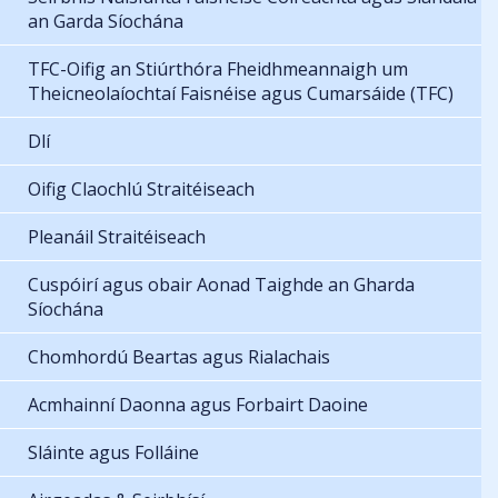
an Garda Síochána
TFC-Oifig an Stiúrthóra Fheidhmeannaigh um
Theicneolaíochtaí Faisnéise agus Cumarsáide (TFC)
Dlí
Oifig Claochlú Straitéiseach
Pleanáil Straitéiseach
Cuspóirí agus obair Aonad Taighde an Gharda
Síochána
Chomhordú Beartas agus Rialachais
Acmhainní Daonna agus Forbairt Daoine
Sláinte agus Folláine