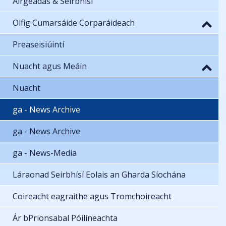
Airgeadas & Seirbhísí
Oifig Cumarsáide Corparáideach
Preaseisiúintí
Nuacht agus Meáin
Nuacht
ga - News Archive
ga - News Archive
ga - News-Media
Láraonad Seirbhísí Eolais an Gharda Síochána
Coireacht eagraithe agus Tromchoireacht
Ár bPrionsabal Póilíneachta