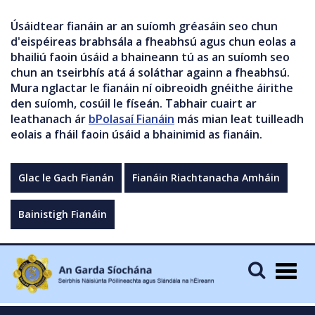
Úsáidtear fianáin ar an suíomh gréasáin seo chun
d'eispéireas brabhsála a fheabhsú agus chun eolas a
bhailiú faoin úsáid a bhaineann tú as an suíomh seo
chun an tseirbhís atá á soláthar againn a fheabhsú.
Mura nglactar le fianáin ní oibreoidh gnéithe áirithe
den suíomh, cosúil le físeán. Tabhair cuairt ar
leathanach ár
bPolasaí Fianáin
más mian leat tuilleadh
eolais a fháil faoin úsáid a bhainimid as fianáin.
Glac le Gach Fianán
Fianáin Riachtanacha Amháin
Bainistigh Fianáin
Togg
navig