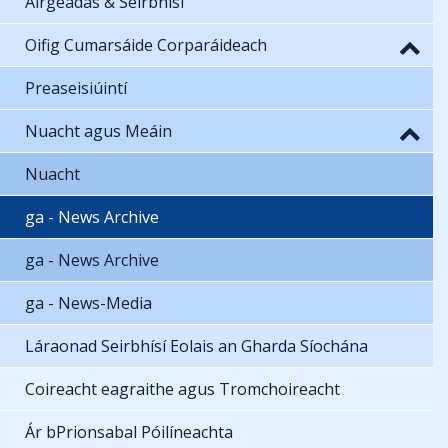
Airgeadas & Seirbhísí
Oifig Cumarsáide Corparáideach
Preaseisiúintí
Nuacht agus Meáin
Nuacht
ga - News Archive
ga - News Archive
ga - News-Media
Láraonad Seirbhísí Eolais an Gharda Síochána
Coireacht eagraithe agus Tromchoireacht
Ár bPrionsabal Póilíneachta