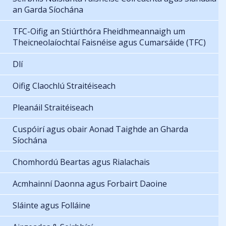
an Garda Síochána
TFC-Oifig an Stiúrthóra Fheidhmeannaigh um
Theicneolaíochtaí Faisnéise agus Cumarsáide (TFC)
Dlí
Oifig Claochlú Straitéiseach
Pleanáil Straitéiseach
Cuspóirí agus obair Aonad Taighde an Gharda
Síochána
Chomhordú Beartas agus Rialachais
Acmhainní Daonna agus Forbairt Daoine
Sláinte agus Folláine