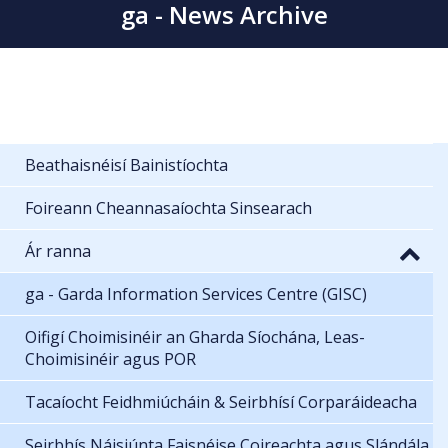
ga - News Archive
Beathaisnéisí Bainistíochta
Foireann Cheannasaíochta Sinsearach
Ár ranna
ga - Garda Information Services Centre (GISC)
Oifigí Choimisinéir an Gharda Síochána, Leas-
Choimisinéir agus POR
Tacaíocht Feidhmiúcháin & Seirbhísí Corparáideacha
Seirbhís Náisiúnta Faisnéise Coireachta agus Slándála