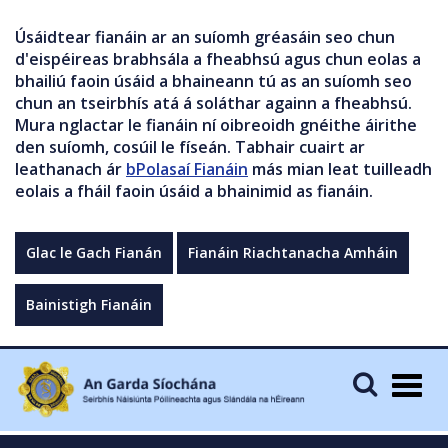
Úsáidtear fianáin ar an suíomh gréasáin seo chun
d'eispéireas brabhsála a fheabhsú agus chun eolas a
bhailiú faoin úsáid a bhaineann tú as an suíomh seo
chun an tseirbhís atá á soláthar againn a fheabhsú.
Mura nglactar le fianáin ní oibreoidh gnéithe áirithe
den suíomh, cosúil le físeán. Tabhair cuairt ar
leathanach ár
bPolasaí Fianáin
más mian leat tuilleadh
eolais a fháil faoin úsáid a bhainimid as fianáin.
Glac le Gach Fianán
Fianáin Riachtanacha Amháin
Bainistigh Fianáin
Togg
navig