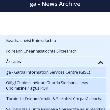
ga - News Archive
Beathaisnéisí Bainistíochta
Foireann Cheannasaíochta Sinsearach
Ár ranna
ga - Garda Information Services Centre (GISC)
Oifigí Choimisinéir an Gharda Síochána, Leas-
Choimisinéir agus POR
Tacaíocht Feidhmiúcháin & Seirbhísí Corparáideacha
Seirbhís Náisiúnta Faisnéise Coireachta agus Slándála