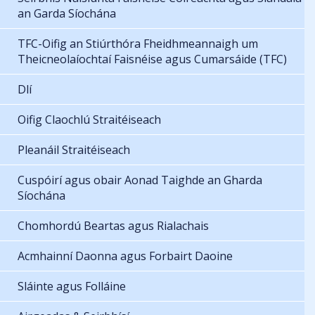
an Garda Síochána
TFC-Oifig an Stiúrthóra Fheidhmeannaigh um
Theicneolaíochtaí Faisnéise agus Cumarsáide (TFC)
Dlí
Oifig Claochlú Straitéiseach
Pleanáil Straitéiseach
Cuspóirí agus obair Aonad Taighde an Gharda
Síochána
Chomhordú Beartas agus Rialachais
Acmhainní Daonna agus Forbairt Daoine
Sláinte agus Folláine