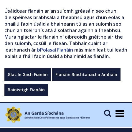
Úsáidtear fianáin ar an suíomh gréasáin seo chun
d'eispéireas brabhsála a fheabhsú agus chun eolas a
bhailiú faoin úsáid a bhaineann tú as an suíomh seo
chun an tseirbhís atá á soláthar againn a fheabhsú.
Mura nglactar le fianáin ní oibreoidh gnéithe áirithe
den suíomh, cosúil le físeán. Tabhair cuairt ar
leathanach ár
bPolasaí Fianáin
más mian leat tuilleadh
eolais a fháil faoin úsáid a bhainimid as fianáin.
Glac le Gach Fianán
Fianáin Riachtanacha Amháin
Bainistigh Fianáin
Togg
navig