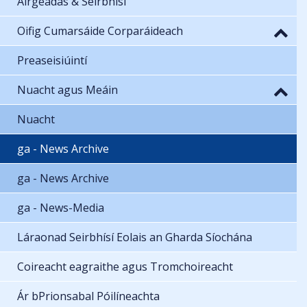
Airgeadas & Seirbhísí
Oifig Cumarsáide Corparáideach
Preaseisiúintí
Nuacht agus Meáin
Nuacht
ga - News Archive
ga - News Archive
ga - News-Media
Láraonad Seirbhísí Eolais an Gharda Síochána
Coireacht eagraithe agus Tromchoireacht
Ár bPrionsabal Póilíneachta