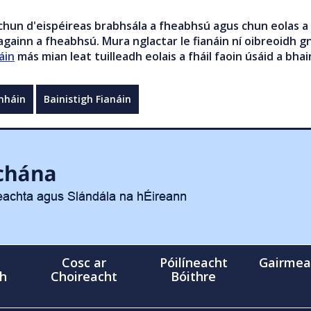
chun d'eispéireas brabhsála a fheabhsú agus chun eolas a 
gainn a fheabhsú. Mura nglactar le fianáin ní oibreoidh gn
áin
más mian leat tuilleadh eolais a fháil faoin úsáid a bhai
mháin
Bainistigh Fianáin
Cosc ar
Póilíneacht
Gairmea
gh
Choireacht
Bóithre