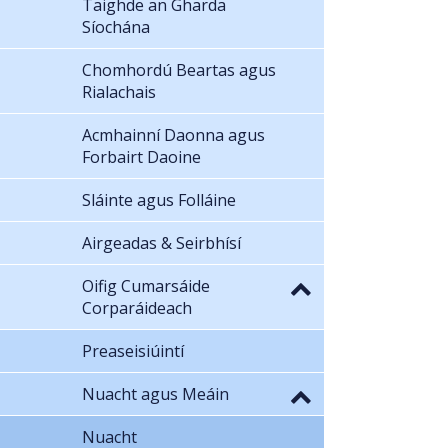
Taighde an Gharda
Síochána
Chomhordú Beartas agus
Rialachais
Acmhainní Daonna agus
Forbairt Daoine
Sláinte agus Folláine
Airgeadas & Seirbhísí
Oifig Cumarsáide
Corparáideach
Preaseisiúintí
Nuacht agus Meáin
Nuacht