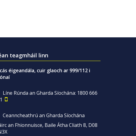
an teagmháil linn
gcás éigeandála, cuir glaoch ar 999/112 i
ónaí
Líne Rúnda an Gharda Síochána: 1800 666
1
Ceanncheathrú an Gharda Síochána
irc an Fhionnuisce, Baile Átha Cliath 8, D08
N3X