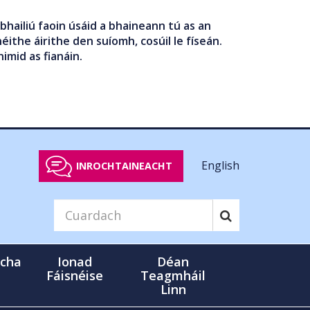
bhailiú faoin úsáid a bhaineann tú as an
éithe áirithe den suíomh, cosúil le físeán.
nimid as fianáin.
English
INROCHTAINEACHT
cha
Ionad
Déan
Fáisnéise
Teagmháil
Linn