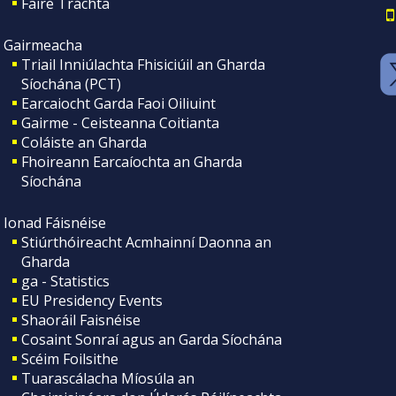
Faire Tráchta
Gairmeacha
Triail Inniúlachta Fhisiciúil an Gharda
Síochána (PCT)
Earcaiocht Garda Faoi Oiliuint
Gairme - Ceisteanna Coitianta
Coláiste an Gharda
Fhoireann Earcaíochta an Gharda
Síochána
Ionad Fáisnéise
Stiúrthóireacht Acmhainní Daonna an
Gharda
ga - Statistics
EU Presidency Events
Shaoráil Faisnéise
Cosaint Sonraí agus an Garda Síochána
Scéim Foilsithe
Tuarascálacha Míosúla an