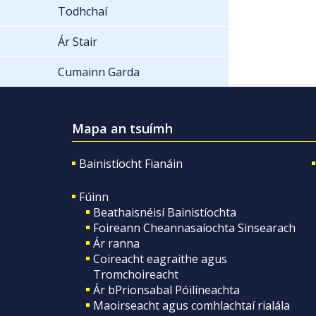
Todhchaí
Ár Stair
Cumainn Garda
Mapa an tsuímh
Bainistíocht Fianáin
Fúinn
Beathaisnéisí Bainistíochta
Foireann Cheannasaíochta Sinsearach
Ár ranna
Coireacht eagraithe agus
Tromchoireacht
Ár bPrionsabal Póilíneachta
Maoirseacht agus comhlachtaí rialála