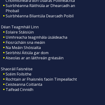
Choimisinéara don Údarás Póilíneachta
Suirbhéanna Ráithiúla ar Dhearcadh an
Phobail
Suirbhéanna Bliantúla Dearcadh Poiblí
Déan Teagmháil Linn
Eolaire Stáisiúin
Uimhreacha teagmhála úsáideacha
Fiosrúcháin sna meáin
Na Meáin Shóisialta
Seirbhísí Áitiúla gar dom
Aiseolas ar an láithreán gréasáin
Shaoráil Faisnéise
Scéim Foilsithe
Rochtain ar Fhaisnéis faoin Timpeallacht
Ceisteanna Coitianta
Taifead Cinnidh