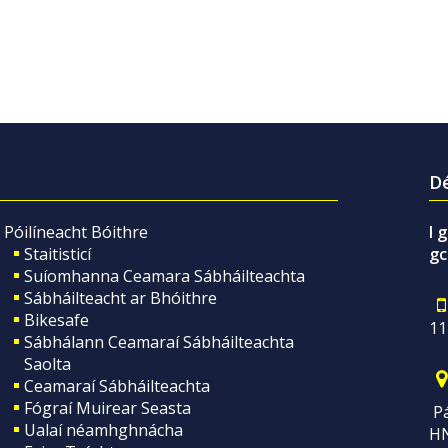
Dé
Póilíneacht Bóithre
I 
Staitisticí
gc
Suíomhanna Ceamara Sábháilteachta
Sábháilteacht ar Bhóithre
Bikesafe
11
Sábhálann Ceamaraí Sábháilteachta
Saolta
Ceamaraí Sábháilteachta
Fógraí Muirear Seasta
Pá
Ualaí néamhghnácha
H