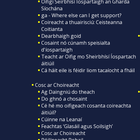
Oifigí Seirbhísí Íospartaigh an Gharda
Síochána
ga - Where else can I get support?
Coireacht a thuairisciú: Ceisteanna
Coitianta
Dearbhaigh goid
Cosaint nó cúnamh speisialta
d'íospartaigh
Teacht ar Oifig mo Sheirbhísí Íospartach
áitiúil
Cá háit eile is féidir liom tacaíocht a fháil
Cosc ar Choireacht
Ag Daingniú do theach
Do ghnó a chosaint
Cé hé mo oifigeach cosanta coireachta
áitiúil?
Cúinne na Leanaí
Feachtas ‘Glasáil agus Soilsigh’
Cosc ar Choireacht
Póilíneacht Pobail