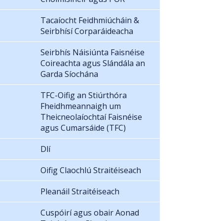
Tacaíocht Feidhmiúcháin &
Seirbhísí Corparáideacha
Seirbhís Náisiúnta Faisnéise
Coireachta agus Slándála an
Garda Síochána
TFC-Oifig an Stiúrthóra
Fheidhmeannaigh um
Theicneolaíochtaí Faisnéise
agus Cumarsáide (TFC)
Dlí
Oifig Claochlú Straitéiseach
Pleanáil Straitéiseach
Cuspóirí agus obair Aonad