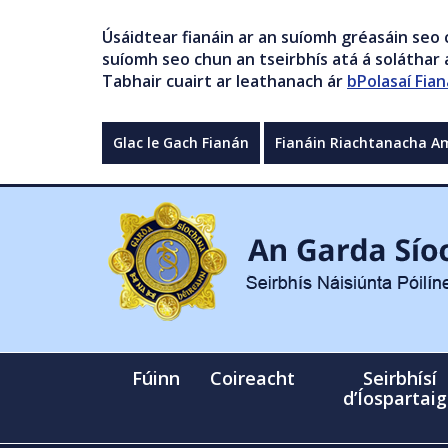
Úsáidtear fianáin ar an suíomh gréasáin seo 
suíomh seo chun an tseirbhís atá á soláthar a
Tabhair cuairt ar leathanach ár
bPolasaí Fian
Glac le Gach Fianán
Fianáin Riachtanacha A
Fúinn
Coireacht
Seirbhísí
d’Íospartai