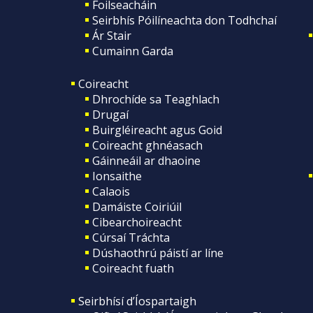
Foilseacháin
Seirbhís Póilíneachta don Todhchaí
Ár Stair
Cumainn Garda
Coireacht
Dhrochíde sa Teaghlach
Drugaí
Buirgléireacht agus Goid
Coireacht ghnéasach
Gáinneáil ar dhaoine
Ionsaithe
Calaois
Damáiste Coiriúil
Cibearchoireacht
Cúrsaí Tráchta
Dúshaothrú páistí ar líne
Coireacht fuath
Seirbhísí d’Íospartaigh