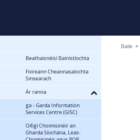
Baile
Beathaisnéisí Bainistíochta
Foireann Cheannasaíochta
Sinsearach
Ár ranna
ga - Garda Information
Services Centre (GISC)
Oifigí Choimisinéir an
Gharda Síochána, Leas-
Choimisinéir agus POR