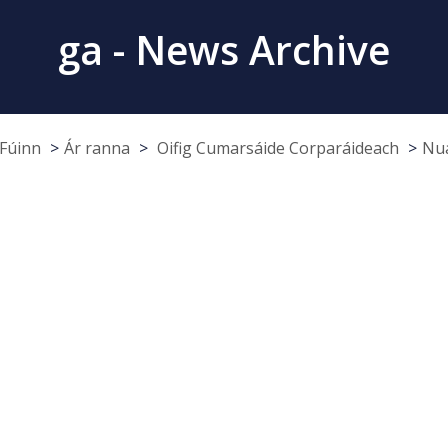
ga - News Archive
Fúinn
Ár ranna
Oifig Cumarsáide Corparáideach
Nua