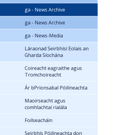
ga - News Archive
ga - News Archive
ga - News-Media
Láraonad Seirbhísí Eolais an
Gharda Síochána
Coireacht eagraithe agus
Tromchoireacht
Ár bPrionsabal Póilíneachta
Maoirseacht agus
comhlachtaí rialála
Foilseacháin
Seirbhís Póilíneachta don