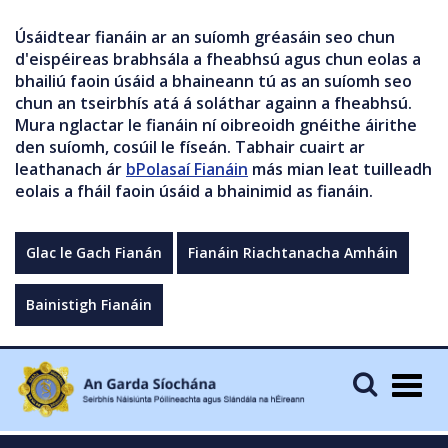
Úsáidtear fianáin ar an suíomh gréasáin seo chun
d'eispéireas brabhsála a fheabhsú agus chun eolas a
bhailiú faoin úsáid a bhaineann tú as an suíomh seo
chun an tseirbhís atá á soláthar againn a fheabhsú.
Mura nglactar le fianáin ní oibreoidh gnéithe áirithe
den suíomh, cosúil le físeán. Tabhair cuairt ar
leathanach ár
bPolasaí Fianáin
más mian leat tuilleadh
eolais a fháil faoin úsáid a bhainimid as fianáin.
Glac le Gach Fianán
Fianáin Riachtanacha Amháin
Bainistigh Fianáin
Togg
navig