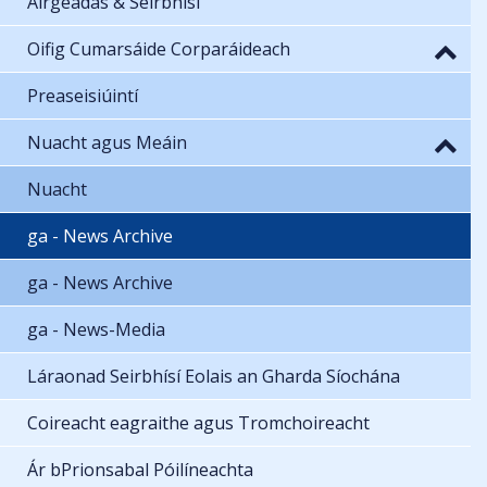
Airgeadas & Seirbhísí
Oifig Cumarsáide Corparáideach
Preaseisiúintí
Nuacht agus Meáin
Nuacht
ga - News Archive
ga - News Archive
ga - News-Media
Láraonad Seirbhísí Eolais an Gharda Síochána
Coireacht eagraithe agus Tromchoireacht
Ár bPrionsabal Póilíneachta