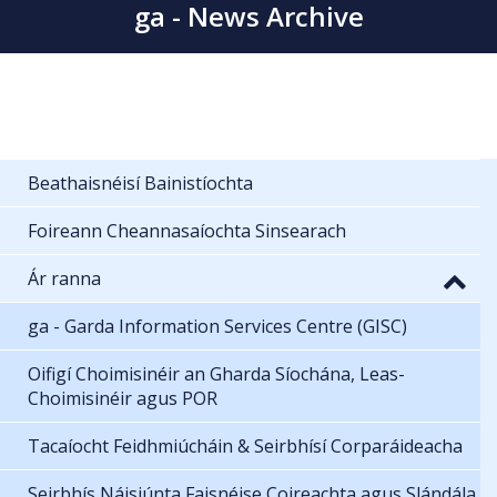
ga - News Archive
Beathaisnéisí Bainistíochta
Foireann Cheannasaíochta Sinsearach
Ár ranna
ga - Garda Information Services Centre (GISC)
Oifigí Choimisinéir an Gharda Síochána, Leas-
Choimisinéir agus POR
Tacaíocht Feidhmiúcháin & Seirbhísí Corparáideacha
Seirbhís Náisiúnta Faisnéise Coireachta agus Slándála