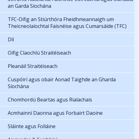
an Garda Síochána
TFC-Oifig an Stiúrthóra Fheidhmeannaigh um
Theicneolaíochtaí Faisnéise agus Cumarsáide (TFC)
Dlí
Oifig Claochlú Straitéiseach
Pleanáil Straitéiseach
Cuspóirí agus obair Aonad Taighde an Gharda
Síochána
Chomhordú Beartas agus Rialachais
Acmhainní Daonna agus Forbairt Daoine
Sláinte agus Folláine