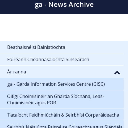
ga - News Archive
Beathaisnéisí Bainistíochta
Foireann Cheannasaíochta Sinsearach
Ár ranna
ga - Garda Information Services Centre (GISC)
Oifigí Choimisinéir an Gharda Síochána, Leas-
Choimisinéir agus POR
Tacaíocht Feidhmiúcháin & Seirbhísí Corparáideacha
Seirbhís Náisiúnta Faisnéise Coireachta agus Slándála