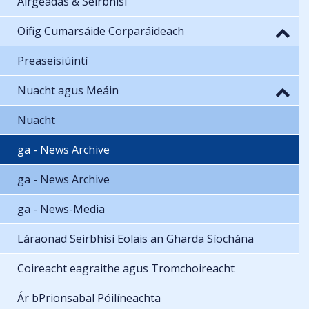
Airgeadas & Seirbhísí
Oifig Cumarsáide Corparáideach
Preaseisiúintí
Nuacht agus Meáin
Nuacht
ga - News Archive
ga - News Archive
ga - News-Media
Láraonad Seirbhísí Eolais an Gharda Síochána
Coireacht eagraithe agus Tromchoireacht
Ár bPrionsabal Póilíneachta