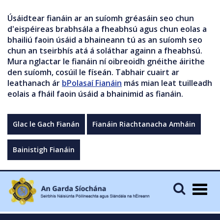
Úsáidtear fianáin ar an suíomh gréasáin seo chun
d'eispéireas brabhsála a fheabhsú agus chun eolas a
bhailiú faoin úsáid a bhaineann tú as an suíomh seo
chun an tseirbhís atá á soláthar againn a fheabhsú.
Mura nglactar le fianáin ní oibreoidh gnéithe áirithe
den suíomh, cosúil le físeán. Tabhair cuairt ar
leathanach ár
bPolasaí Fianáin
más mian leat tuilleadh
eolais a fháil faoin úsáid a bhainimid as fianáin.
Glac le Gach Fianán
Fianáin Riachtanacha Amháin
Bainistigh Fianáin
Togg
navig