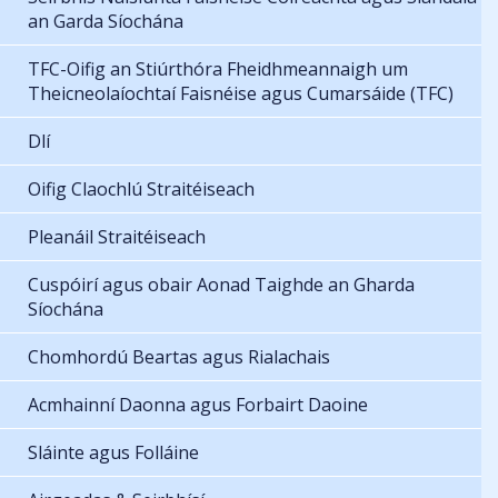
an Garda Síochána
TFC-Oifig an Stiúrthóra Fheidhmeannaigh um
Theicneolaíochtaí Faisnéise agus Cumarsáide (TFC)
Dlí
Oifig Claochlú Straitéiseach
Pleanáil Straitéiseach
Cuspóirí agus obair Aonad Taighde an Gharda
Síochána
Chomhordú Beartas agus Rialachais
Acmhainní Daonna agus Forbairt Daoine
Sláinte agus Folláine