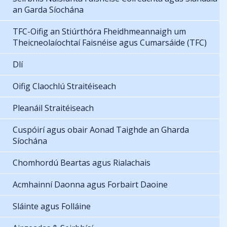
an Garda Síochána
TFC-Oifig an Stiúrthóra Fheidhmeannaigh um
Theicneolaíochtaí Faisnéise agus Cumarsáide (TFC)
Dlí
Oifig Claochlú Straitéiseach
Pleanáil Straitéiseach
Cuspóirí agus obair Aonad Taighde an Gharda
Síochána
Chomhordú Beartas agus Rialachais
Acmhainní Daonna agus Forbairt Daoine
Sláinte agus Folláine