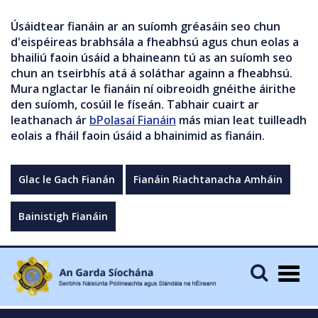
Úsáidtear fianáin ar an suíomh gréasáin seo chun
d'eispéireas brabhsála a fheabhsú agus chun eolas a
bhailiú faoin úsáid a bhaineann tú as an suíomh seo
chun an tseirbhís atá á soláthar againn a fheabhsú.
Mura nglactar le fianáin ní oibreoidh gnéithe áirithe
den suíomh, cosúil le físeán. Tabhair cuairt ar
leathanach ár
bPolasaí Fianáin
más mian leat tuilleadh
eolais a fháil faoin úsáid a bhainimid as fianáin.
Glac le Gach Fianán
Fianáin Riachtanacha Amháin
Bainistigh Fianáin
Togg
navig