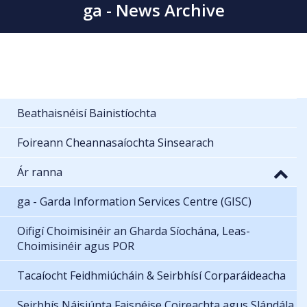
ga - News Archive
Beathaisnéisí Bainistíochta
Foireann Cheannasaíochta Sinsearach
Ár ranna
ga - Garda Information Services Centre (GISC)
Oifigí Choimisinéir an Gharda Síochána, Leas-
Choimisinéir agus POR
Tacaíocht Feidhmiúcháin & Seirbhísí Corparáideacha
Seirbhís Náisiúnta Faisnéise Coireachta agus Slándála