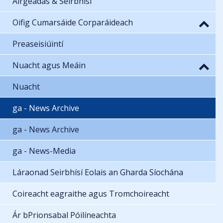
Airgeadas & Seirbhísí
Oifig Cumarsáide Corparáideach
Preaseisiúintí
Nuacht agus Meáin
Nuacht
ga - News Archive
ga - News Archive
ga - News-Media
Láraonad Seirbhísí Eolais an Gharda Síochána
Coireacht eagraithe agus Tromchoireacht
Ár bPrionsabal Póilíneachta