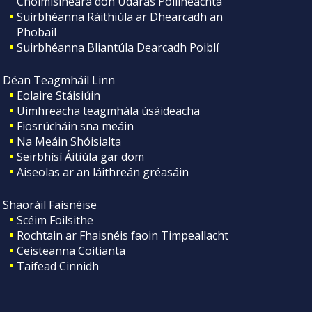
Choimisinéara don Údarás Póilíneachta
Suirbhéanna Ráithiúla ar Dhearcadh an
Phobail
Suirbhéanna Bliantúla Dearcadh Poiblí
Déan Teagmháil Linn
Eolaire Stáisiúin
Uimhreacha teagmhála úsáideacha
Fiosrúcháin sna meáin
Na Meáin Shóisialta
Seirbhísí Áitiúla gar dom
Aiseolas ar an láithreán gréasáin
Shaoráil Faisnéise
Scéim Foilsithe
Rochtain ar Fhaisnéis faoin Timpeallacht
Ceisteanna Coitianta
Taifead Cinnidh