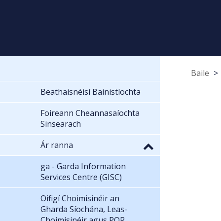
Baile
Beathaisnéisí Bainistíochta
Foireann Cheannasaíochta
Sinsearach
Ár ranna
ga - Garda Information
Services Centre (GISC)
Oifigí Choimisinéir an
Gharda Síochána, Leas-
Choimisinéir agus POR