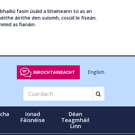
bhailiú faoin úsáid a bhaineann tú as an
éithe áirithe den suíomh, cosúil le físeán.
nimid as fianáin.
English
INROCHTAINEACHT
cha
Ionad
Déan
Fáisnéise
Teagmháil
Linn