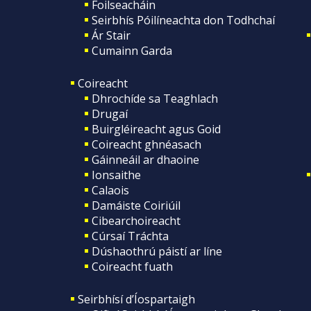
Foilseacháin
Seirbhís Póilíneachta don Todhchaí
Ár Stair
Cumainn Garda
Coireacht
Dhrochíde sa Teaghlach
Drugaí
Buirgléireacht agus Goid
Coireacht ghnéasach
Gáinneáil ar dhaoine
Ionsaithe
Calaois
Damáiste Coiriúil
Cibearchoireacht
Cúrsaí Tráchta
Dúshaothrú páistí ar líne
Coireacht fuath
Seirbhísí d’Íospartaigh