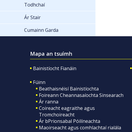
Todhchaí
Ár Stair
Cumainn Garda
Mapa an tsuímh
Bainistíocht Fianáin
Fúinn
Beathaisnéisí Bainistíochta
Foireann Cheannasaíochta Sinsearach
Ár ranna
Coireacht eagraithe agus
Tromchoireacht
Ár bPrionsabal Póilíneachta
Maoirseacht agus comhlachtaí rialála