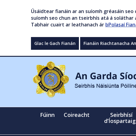
Úsáidtear fianáin ar an suíomh gréasáin seo 
suíomh seo chun an tseirbhís atá á soláthar a
Tabhair cuairt ar leathanach ár
bPolasaí Fian
Glac le Gach Fianán
Fianáin Riachtanacha A
Fúinn
Coireacht
Seirbhísí
d’Íospartai