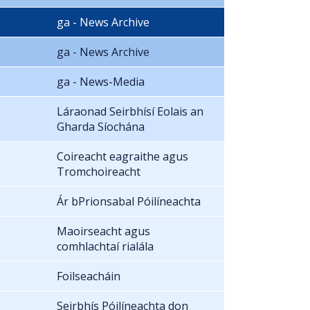
ga - News Archive
ga - News Archive
ga - News-Media
Láraonad Seirbhísí Eolais an
Gharda Síochána
Coireacht eagraithe agus
Tromchoireacht
Ár bPrionsabal Póilíneachta
Maoirseacht agus
comhlachtaí rialála
Foilseacháin
Seirbhís Póilíneachta don