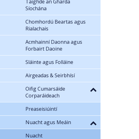
Taighde an Gharda
Síochána
Chomhordú Beartas agus
Rialachais
Acmhainní Daonna agus
Forbairt Daoine
Sláinte agus Folláine
Airgeadas & Seirbhísí
Oifig Cumarsáide
Corparáideach
Preaseisiúintí
Nuacht agus Meáin
Nuacht