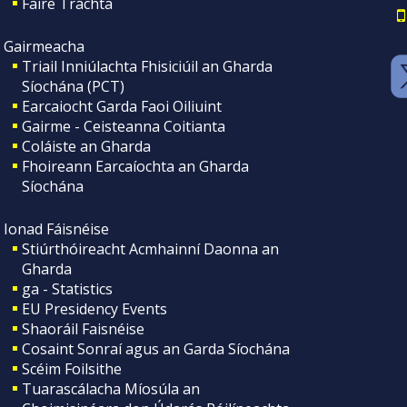
Faire Tráchta
Gairmeacha
Triail Inniúlachta Fhisiciúil an Gharda
Síochána (PCT)
Earcaiocht Garda Faoi Oiliuint
Gairme - Ceisteanna Coitianta
Coláiste an Gharda
Fhoireann Earcaíochta an Gharda
Síochána
Ionad Fáisnéise
Stiúrthóireacht Acmhainní Daonna an
Gharda
ga - Statistics
EU Presidency Events
Shaoráil Faisnéise
Cosaint Sonraí agus an Garda Síochána
Scéim Foilsithe
Tuarascálacha Míosúla an