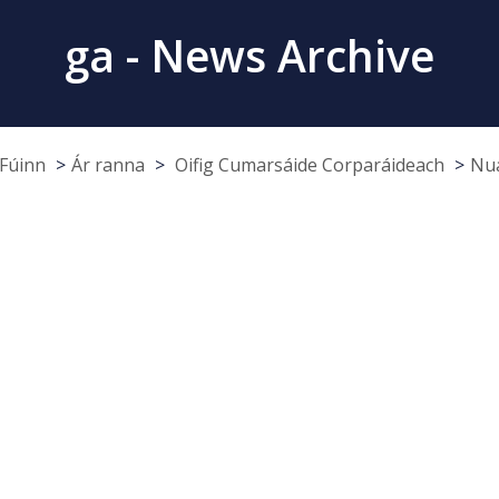
ga - News Archive
Fúinn
Ár ranna
Oifig Cumarsáide Corparáideach
Nua