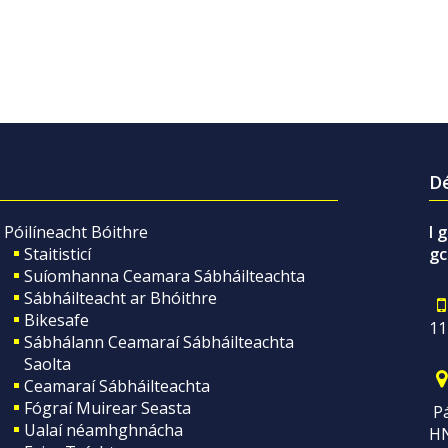
Dé
Póilíneacht Bóithre
I 
Staitisticí
gc
Suíomhanna Ceamara Sábháilteachta
Sábháilteacht ar Bhóithre
Bikesafe
11
Sábhálann Ceamaraí Sábháilteachta
Saolta
Ceamaraí Sábháilteachta
Fógraí Muirear Seasta
Pá
Ualaí néamhghnácha
H