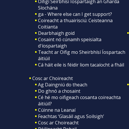
Oifigí Seirbhísí Íospartaigh an Gharda
Síochána
ga - Where else can I get support?
Coireacht a thuairisciú: Ceisteanna
Coitianta
Dearbhaigh goid
Cosaint nó cúnamh speisialta
d'íospartaigh
Teacht ar Oifig mo Sheirbhísí Íospartach
áitiúil
Cá háit eile is féidir liom tacaíocht a fháil
Cosc ar Choireacht
Ag Daingniú do theach
Do ghnó a chosaint
Cé hé mo oifigeach cosanta coireachta
áitiúil?
Cúinne na Leanaí
Feachtas ‘Glasáil agus Soilsigh’
Cosc ar Choireacht
Póilíneacht Pobail