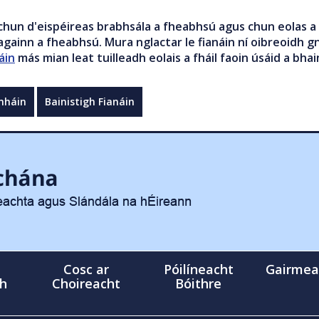
chun d'eispéireas brabhsála a fheabhsú agus chun eolas a 
gainn a fheabhsú. Mura nglactar le fianáin ní oibreoidh gn
áin
más mian leat tuilleadh eolais a fháil faoin úsáid a bhai
mháin
Bainistigh Fianáin
Cosc ar
Póilíneacht
Gairmea
gh
Choireacht
Bóithre