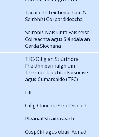
Tacaíocht Feidhmiúcháin &
Seirbhísí Corparáideacha
Seirbhís Náisiúnta Faisnéise
Coireachta agus Slándála an
Garda Síochána
TFC-Oifig an Stiúrthóra
Fheidhmeannaigh um
Theicneolaíochtaí Faisnéise
agus Cumarsáide (TFC)
Dlí
Oifig Claochlú Straitéiseach
Pleanáil Straitéiseach
Cuspóirí agus obair Aonad