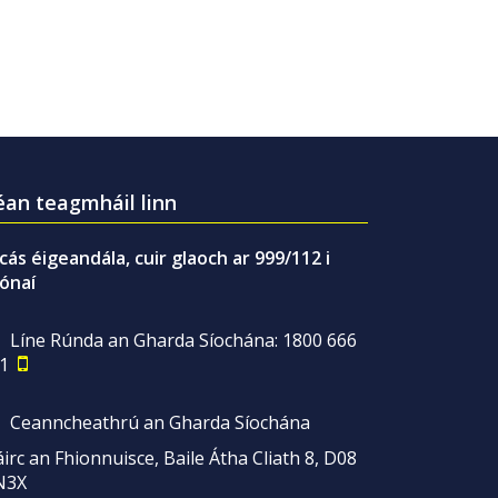
an teagmháil linn
gcás éigeandála, cuir glaoch ar 999/112 i
ónaí
Líne Rúnda an Gharda Síochána: 1800 666
1
Ceanncheathrú an Gharda Síochána
irc an Fhionnuisce, Baile Átha Cliath 8, D08
N3X