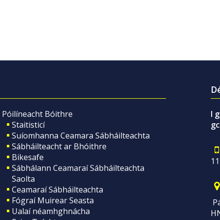
Dé
Póilíneacht Bóithre
I 
Staitisticí
gc
Suíomhanna Ceamara Sábháilteachta
Sábháilteacht ar Bhóithre
Bikesafe
11
Sábhálann Ceamaraí Sábháilteachta
Saolta
Ceamaraí Sábháilteachta
Fógraí Muirear Seasta
Pá
Ualaí néamhghnácha
H