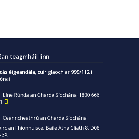
an teagmháil linn
gcás éigeandála, cuir glaoch ar 999/112 i
ónaí
Líne Rúnda an Gharda Síochána: 1800 666
1
Ceanncheathrú an Gharda Síochána
irc an Fhionnuisce, Baile Átha Cliath 8, D08
N3X