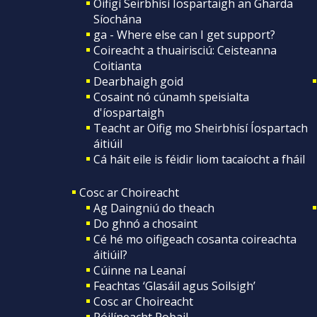
Oifigí Seirbhísí Íospartaigh an Gharda
Síochána
ga - Where else can I get support?
Coireacht a thuairisciú: Ceisteanna
Coitianta
Dearbhaigh goid
Cosaint nó cúnamh speisialta
d'íospartaigh
Teacht ar Oifig mo Sheirbhísí Íospartach
áitiúil
Cá háit eile is féidir liom tacaíocht a fháil
Cosc ar Choireacht
Ag Daingniú do theach
Do ghnó a chosaint
Cé hé mo oifigeach cosanta coireachta
áitiúil?
Cúinne na Leanaí
Feachtas ‘Glasáil agus Soilsigh’
Cosc ar Choireacht
Póilíneacht Pobail