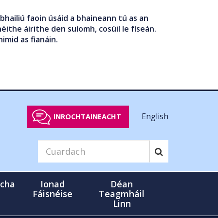
bhailiú faoin úsáid a bhaineann tú as an
éithe áirithe den suíomh, cosúil le físeán.
nimid as fianáin.
English
INROCHTAINEACHT
cha
Ionad
Déan
Fáisnéise
Teagmháil
Linn