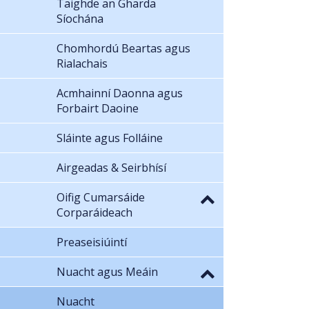
Taighde an Gharda
Síochána
Chomhordú Beartas agus
Rialachais
Acmhainní Daonna agus
Forbairt Daoine
Sláinte agus Folláine
Airgeadas & Seirbhísí
Oifig Cumarsáide
Corparáideach
Preaseisiúintí
Nuacht agus Meáin
Nuacht