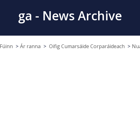
ga - News Archive
Fúinn
Ár ranna
Oifig Cumarsáide Corparáideach
Nua