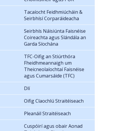
Tacaíocht Feidhmiúcháin &
Seirbhísí Corparáideacha
Seirbhís Náisiúnta Faisnéise
Coireachta agus Slándála an
Garda Síochána
TFC-Oifig an Stiúrthóra
Fheidhmeannaigh um
Theicneolaíochtaí Faisnéise
agus Cumarsáide (TFC)
Dlí
Oifig Claochlú Straitéiseach
Pleanáil Straitéiseach
Cuspóirí agus obair Aonad