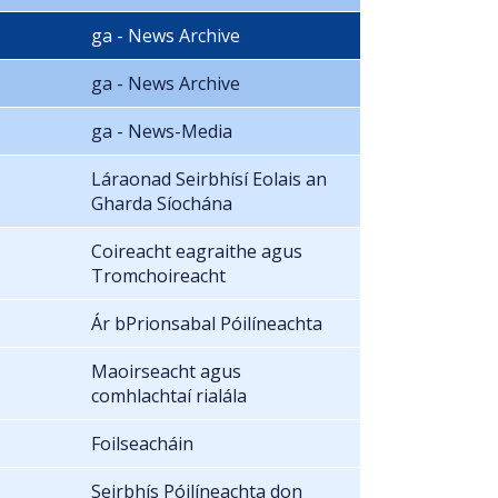
ga - News Archive
ga - News Archive
ga - News-Media
Láraonad Seirbhísí Eolais an
Gharda Síochána
Coireacht eagraithe agus
Tromchoireacht
Ár bPrionsabal Póilíneachta
Maoirseacht agus
comhlachtaí rialála
Foilseacháin
Seirbhís Póilíneachta don