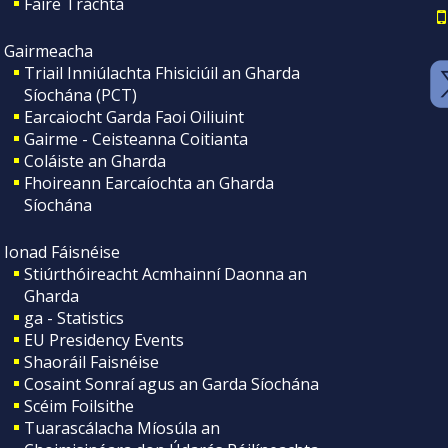
Faire Tráchta
Gairmeacha
Triail Inniúlachta Fhisiciúil an Gharda
Síochána (PCT)
Earcaiocht Garda Faoi Oiliuint
Gairme - Ceisteanna Coitianta
Coláiste an Gharda
Fhoireann Earcaíochta an Gharda
Síochána
Ionad Fáisnéise
Stiúrthóireacht Acmhainní Daonna an
Gharda
ga - Statistics
EU Presidency Events
Shaoráil Faisnéise
Cosaint Sonraí agus an Garda Síochána
Scéim Foilsithe
Tuarascálacha Míosúla an