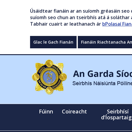
Úsáidtear fianáin ar an suíomh gréasáin seo 
suíomh seo chun an tseirbhís atá á soláthar a
Tabhair cuairt ar leathanach ár
bPolasaí Fian
Glac le Gach Fianán
Fianáin Riachtanacha A
Fúinn
Coireacht
Seirbhísí
d’Íospartai