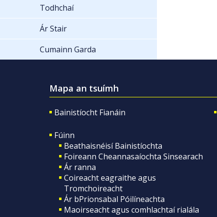
Todhchaí
Ár Stair
Cumainn Garda
Mapa an tsuímh
Bainistíocht Fianáin
Fúinn
Beathaisnéisí Bainistíochta
Foireann Cheannasaíochta Sinsearach
Ár ranna
Coireacht eagraithe agus
Tromchoireacht
Ár bPrionsabal Póilíneachta
Maoirseacht agus comhlachtaí rialála