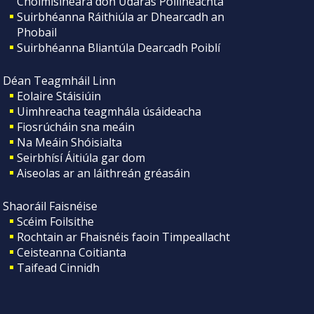
Choimisinéara don Údarás Póilíneachta
Suirbhéanna Ráithiúla ar Dhearcadh an
Phobail
Suirbhéanna Bliantúla Dearcadh Poiblí
Déan Teagmháil Linn
Eolaire Stáisiúin
Uimhreacha teagmhála úsáideacha
Fiosrúcháin sna meáin
Na Meáin Shóisialta
Seirbhísí Áitiúla gar dom
Aiseolas ar an láithreán gréasáin
Shaoráil Faisnéise
Scéim Foilsithe
Rochtain ar Fhaisnéis faoin Timpeallacht
Ceisteanna Coitianta
Taifead Cinnidh