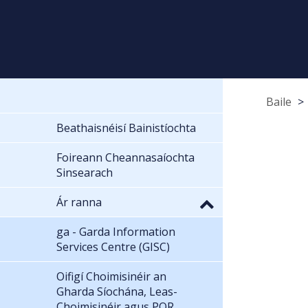
Baile
Beathaisnéisí Bainistíochta
Foireann Cheannasaíochta
Sinsearach
Ár ranna
ga - Garda Information
Services Centre (GISC)
Oifigí Choimisinéir an
Gharda Síochána, Leas-
Choimisinéir agus POR