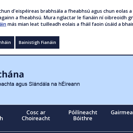
chun d'eispéireas brabhsála a fheabhsú agus chun eolas a 
gainn a fheabhsú. Mura nglactar le fianáin ní oibreoidh gn
áin
más mian leat tuilleadh eolais a fháil faoin úsáid a bhai
mháin
Bainistigh Fianáin
Cosc ar
Póilíneacht
Gairmea
gh
Choireacht
Bóithre