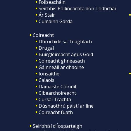
Foilseacháin
Seirbhís Póilíneachta don Todhchaí
Ár Stair
Cumainn Garda
Coireacht
Dhrochíde sa Teaghlach
Drugaí
Buirgléireacht agus Goid
Coireacht ghnéasach
Gáinneáil ar dhaoine
Ionsaithe
Calaois
Damáiste Coiriúil
Cibearchoireacht
Cúrsaí Tráchta
Dúshaothrú páistí ar líne
Coireacht fuath
Seirbhísí d’Íospartaigh