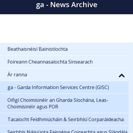
ga - News Archive
Beathaisnéisí Bainistíochta
Foireann Cheannasaíochta Sinsearach
Ár ranna
ga - Garda Information Services Centre (GISC)
Oifigí Choimisinéir an Gharda Síochána, Leas-
Choimisinéir agus POR
Tacaíocht Feidhmiúcháin & Seirbhísí Corparáideacha
Seirbhís Náisiúnta Faisnéise Coireachta agus Slándála