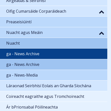
Airgeadas & Seirbhísí
Oifig Cumarsáide Corparáideach
Preaseisiúintí
Nuacht agus Meáin
Nuacht
ga - News Archive
ga - News Archive
ga - News-Media
Láraonad Seirbhísí Eolais an Gharda Síochána
Coireacht eagraithe agus Tromchoireacht
Ár bPrionsabal Póilíneachta