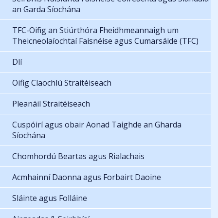
an Garda Síochána
TFC-Oifig an Stiúrthóra Fheidhmeannaigh um
Theicneolaíochtaí Faisnéise agus Cumarsáide (TFC)
Dlí
Oifig Claochlú Straitéiseach
Pleanáil Straitéiseach
Cuspóirí agus obair Aonad Taighde an Gharda
Síochána
Chomhordú Beartas agus Rialachais
Acmhainní Daonna agus Forbairt Daoine
Sláinte agus Folláine