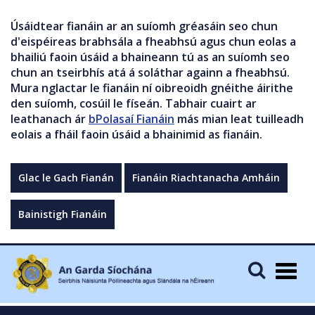
Úsáidtear fianáin ar an suíomh gréasáin seo chun
d'eispéireas brabhsála a fheabhsú agus chun eolas a
bhailiú faoin úsáid a bhaineann tú as an suíomh seo
chun an tseirbhís atá á soláthar againn a fheabhsú.
Mura nglactar le fianáin ní oibreoidh gnéithe áirithe
den suíomh, cosúil le físeán. Tabhair cuairt ar
leathanach ár
bPolasaí Fianáin
más mian leat tuilleadh
eolais a fháil faoin úsáid a bhainimid as fianáin.
Glac le Gach Fianán
Fianáin Riachtanacha Amháin
Bainistigh Fianáin
Togg
navig