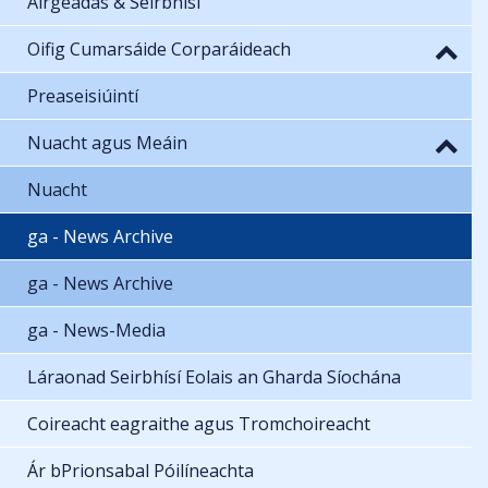
Airgeadas & Seirbhísí
Oifig Cumarsáide Corparáideach
Preaseisiúintí
Nuacht agus Meáin
Nuacht
ga - News Archive
ga - News Archive
ga - News-Media
Láraonad Seirbhísí Eolais an Gharda Síochána
Coireacht eagraithe agus Tromchoireacht
Ár bPrionsabal Póilíneachta