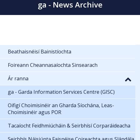
ga - News Archive
Beathaisnéisí Bainistíochta
Foireann Cheannasaíochta Sinsearach
Ár ranna
ga - Garda Information Services Centre (GISC)
Oifigí Choimisinéir an Gharda Síochána, Leas-
Choimisinéir agus POR
Tacaíocht Feidhmiúcháin & Seirbhísí Corparáideacha
Seirbhís Náisiúnta Faisnéise Coireachta agus Slándála