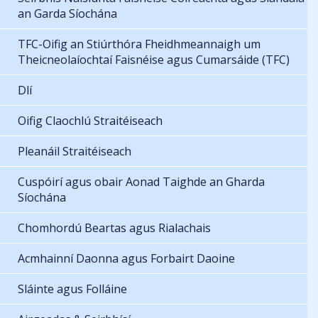
an Garda Síochána
TFC-Oifig an Stiúrthóra Fheidhmeannaigh um
Theicneolaíochtaí Faisnéise agus Cumarsáide (TFC)
Dlí
Oifig Claochlú Straitéiseach
Pleanáil Straitéiseach
Cuspóirí agus obair Aonad Taighde an Gharda
Síochána
Chomhordú Beartas agus Rialachais
Acmhainní Daonna agus Forbairt Daoine
Sláinte agus Folláine