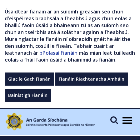
Úsáidtear fianáin ar an suíomh gréasáin seo chun
d'eispéireas brabhsála a fheabhsú agus chun eolas a
bhailiú faoin úsáid a bhaineann tú as an suíomh seo
chun an tseirbhís atá á soláthar againn a fheabhsú.
Mura nglactar le fianáin ní oibreoidh gnéithe áirithe
den suíomh, cosúil le físeán. Tabhair cuairt ar
leathanach ár
bPolasaí Fianáin
más mian leat tuilleadh
eolais a fháil faoin úsáid a bhainimid as fianáin.
Glac le Gach Fianán
Fianáin Riachtanacha Amháin
Bainistigh Fianáin
Togg
navig