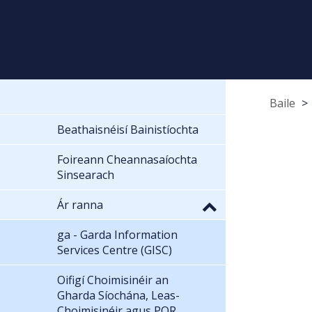
Baile
Beathaisnéisí Bainistíochta
Foireann Cheannasaíochta
Sinsearach
Ár ranna
ga - Garda Information
Services Centre (GISC)
Oifigí Choimisinéir an
Gharda Síochána, Leas-
Choimisinéir agus POR