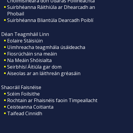
Choimisinéara don Údarás Póilíneachta
Suirbhéanna Ráithiúla ar Dhearcadh an
Phobail
Suirbhéanna Bliantúla Dearcadh Poiblí
Déan Teagmháil Linn
Eolaire Stáisiúin
Uimhreacha teagmhála úsáideacha
Fiosrúcháin sna meáin
Na Meáin Shóisialta
Seirbhísí Áitiúla gar dom
Aiseolas ar an láithreán gréasáin
Shaoráil Faisnéise
Scéim Foilsithe
Rochtain ar Fhaisnéis faoin Timpeallacht
Ceisteanna Coitianta
Taifead Cinnidh