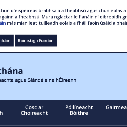
chun d'eispéireas brabhsála a fheabhsú agus chun eolas a 
gainn a fheabhsú. Mura nglactar le fianáin ní oibreoidh gn
áin
más mian leat tuilleadh eolais a fháil faoin úsáid a bhai
mháin
Bainistigh Fianáin
Cosc ar
Póilíneacht
Gairmea
gh
Choireacht
Bóithre