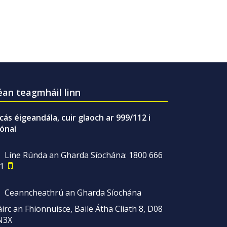
an teagmháil linn
gcás éigeandála, cuir glaoch ar 999/112 i
ónaí
Líne Rúnda an Gharda Síochána: 1800 666
1
Ceanncheathrú an Gharda Síochána
irc an Fhionnuisce, Baile Átha Cliath 8, D08
N3X