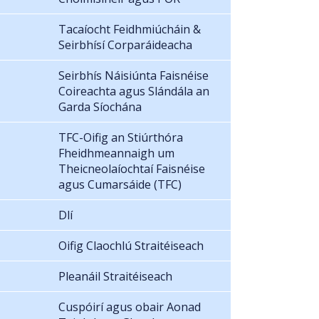
Tacaíocht Feidhmiúcháin &
Seirbhísí Corparáideacha
Seirbhís Náisiúnta Faisnéise
Coireachta agus Slándála an
Garda Síochána
TFC-Oifig an Stiúrthóra
Fheidhmeannaigh um
Theicneolaíochtaí Faisnéise
agus Cumarsáide (TFC)
Dlí
Oifig Claochlú Straitéiseach
Pleanáil Straitéiseach
Cuspóirí agus obair Aonad