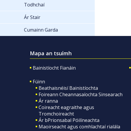
Todhchaí
Ár Stair
Cumainn Garda
Mapa an tsuímh
Bainistíocht Fianáin
Fúinn
Beathaisnéisí Bainistíochta
Foireann Cheannasaíochta Sinsearach
Ár ranna
Coireacht eagraithe agus
Tromchoireacht
Ár bPrionsabal Póilíneachta
Maoirseacht agus comhlachtaí rialála