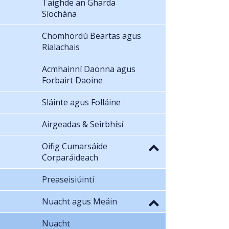
Taighde an Gharda
Síochána
Chomhordú Beartas agus
Rialachais
Acmhainní Daonna agus
Forbairt Daoine
Sláinte agus Folláine
Airgeadas & Seirbhísí
Oifig Cumarsáide
Corparáideach
Preaseisiúintí
Nuacht agus Meáin
Nuacht