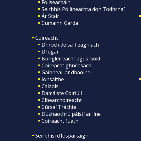
Foilseacháin
Seirbhís Póilíneachta don Todhchaí
Ár Stair
Cumainn Garda
Coireacht
Dhrochíde sa Teaghlach
Drugaí
Buirgléireacht agus Goid
Coireacht ghnéasach
Gáinneáil ar dhaoine
Ionsaithe
Calaois
Damáiste Coiriúil
Cibearchoireacht
Cúrsaí Tráchta
Dúshaothrú páistí ar líne
Coireacht fuath
Seirbhísí d’Íospartaigh