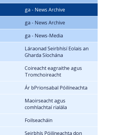
ga - News Archive
ga - News Archive
ga - News-Media
Láraonad Seirbhísí Eolais an
Gharda Síochána
Coireacht eagraithe agus
Tromchoireacht
Ár bPrionsabal Póilíneachta
Maoirseacht agus
comhlachtaí rialála
Foilseacháin
Seirbhís Póilíneachta don