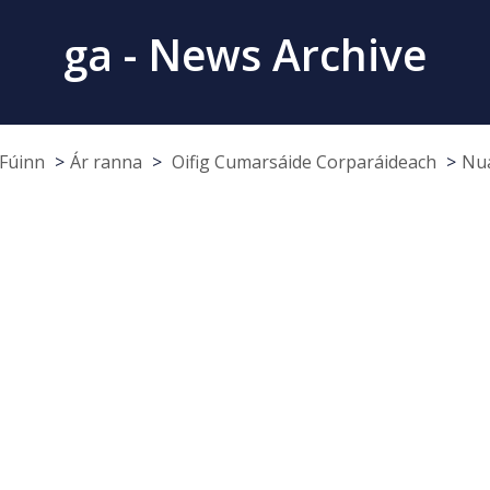
ga - News Archive
Fúinn
Ár ranna
Oifig Cumarsáide Corparáideach
Nua