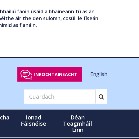
bhailiú faoin úsáid a bhaineann tú as an
éithe áirithe den suíomh, cosúil le físeán.
nimid as fianáin.
English
INROCHTAINEACHT
cha
Ionad
Déan
Fáisnéise
Teagmháil
Linn