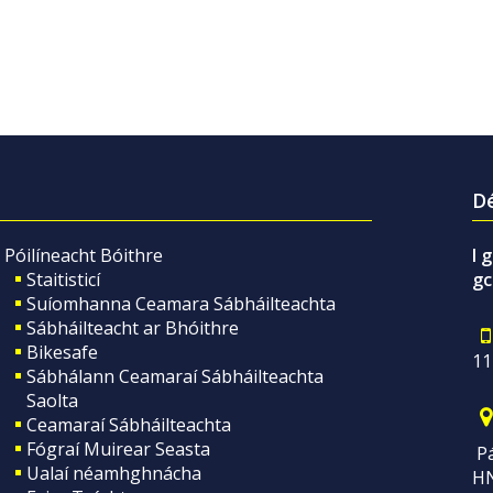
Dé
Póilíneacht Bóithre
I 
Staitisticí
gc
Suíomhanna Ceamara Sábháilteachta
Sábháilteacht ar Bhóithre
Bikesafe
11
Sábhálann Ceamaraí Sábháilteachta
Saolta
Ceamaraí Sábháilteachta
Fógraí Muirear Seasta
Pá
Ualaí néamhghnácha
H