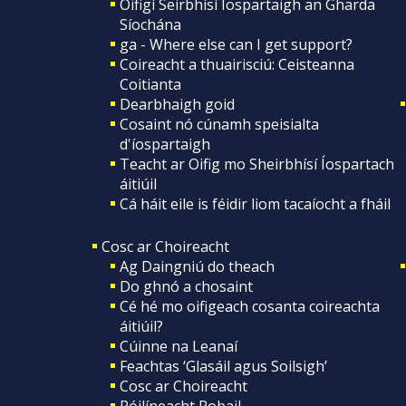
Oifigí Seirbhísí Íospartaigh an Gharda
Síochána
ga - Where else can I get support?
Coireacht a thuairisciú: Ceisteanna
Coitianta
Dearbhaigh goid
Cosaint nó cúnamh speisialta
d'íospartaigh
Teacht ar Oifig mo Sheirbhísí Íospartach
áitiúil
Cá háit eile is féidir liom tacaíocht a fháil
Cosc ar Choireacht
Ag Daingniú do theach
Do ghnó a chosaint
Cé hé mo oifigeach cosanta coireachta
áitiúil?
Cúinne na Leanaí
Feachtas ‘Glasáil agus Soilsigh’
Cosc ar Choireacht
Póilíneacht Pobail