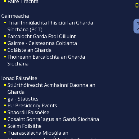
Faire Tráchta
Gairmeacha
Triail Inniúlachta Fhisiciúil an Gharda
Síochána (PCT)
Earcaiocht Garda Faoi Oiliuint
Gairme - Ceisteanna Coitianta
Coláiste an Gharda
Fhoireann Earcaíochta an Gharda
Síochána
Ionad Fáisnéise
Stiúrthóireacht Acmhainní Daonna an
Gharda
ga - Statistics
EU Presidency Events
Shaoráil Faisnéise
Cosaint Sonraí agus an Garda Síochána
Scéim Foilsithe
Tuarascálacha Míosúla an