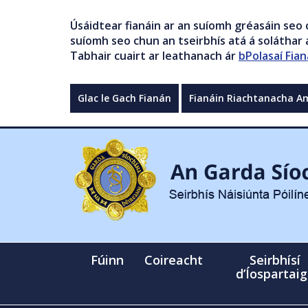
Úsáidtear fianáin ar an suíomh gréasáin seo 
suíomh seo chun an tseirbhís atá á soláthar a
Tabhair cuairt ar leathanach ár
bPolasaí Fian
Glac le Gach Fianán
Fianáin Riachtanacha A
Fúinn
Coireacht
Seirbhísí
d’Íospartai