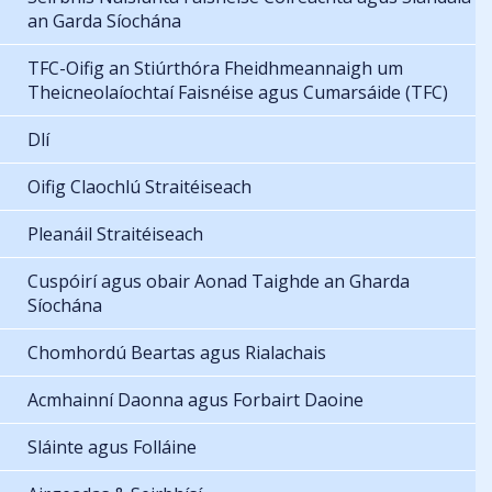
an Garda Síochána
TFC-Oifig an Stiúrthóra Fheidhmeannaigh um
Theicneolaíochtaí Faisnéise agus Cumarsáide (TFC)
Dlí
Oifig Claochlú Straitéiseach
Pleanáil Straitéiseach
Cuspóirí agus obair Aonad Taighde an Gharda
Síochána
Chomhordú Beartas agus Rialachais
Acmhainní Daonna agus Forbairt Daoine
Sláinte agus Folláine