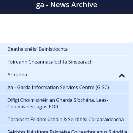
ga - News Archive
Beathaisnéisí Bainistíochta
Foireann Cheannasaíochta Sinsearach
Ár ranna
ga - Garda Information Services Centre (GISC)
Oifigí Choimisinéir an Gharda Síochána, Leas-
Choimisinéir agus POR
Tacaíocht Feidhmiúcháin & Seirbhísí Corparáideacha
Seirbhís Náisiúnta Faisnéise Coireachta agus Slándála