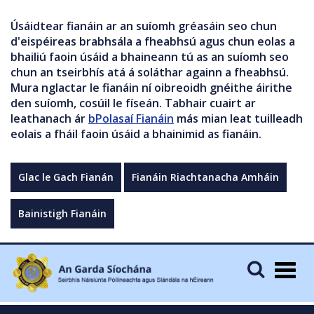
Úsáidtear fianáin ar an suíomh gréasáin seo chun
d'eispéireas brabhsála a fheabhsú agus chun eolas a
bhailiú faoin úsáid a bhaineann tú as an suíomh seo
chun an tseirbhís atá á soláthar againn a fheabhsú.
Mura nglactar le fianáin ní oibreoidh gnéithe áirithe
den suíomh, cosúil le físeán. Tabhair cuairt ar
leathanach ár
bPolasaí Fianáin
más mian leat tuilleadh
eolais a fháil faoin úsáid a bhainimid as fianáin.
Glac le Gach Fianán
Fianáin Riachtanacha Amháin
Bainistigh Fianáin
Togg
navig