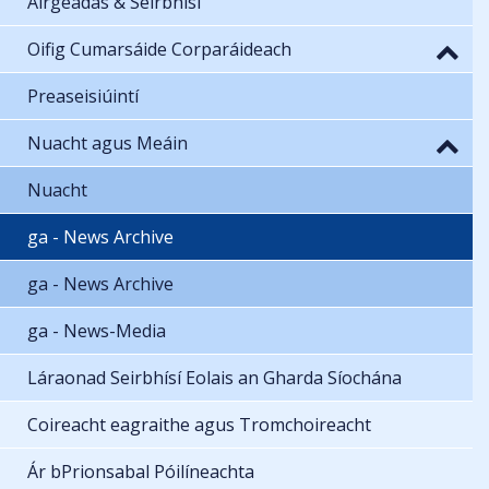
Airgeadas & Seirbhísí
Oifig Cumarsáide Corparáideach
Preaseisiúintí
Nuacht agus Meáin
Nuacht
ga - News Archive
ga - News Archive
ga - News-Media
Láraonad Seirbhísí Eolais an Gharda Síochána
Coireacht eagraithe agus Tromchoireacht
Ár bPrionsabal Póilíneachta