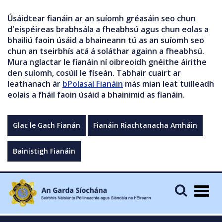
Úsáidtear fianáin ar an suíomh gréasáin seo chun
d'eispéireas brabhsála a fheabhsú agus chun eolas a
bhailiú faoin úsáid a bhaineann tú as an suíomh seo
chun an tseirbhís atá á soláthar againn a fheabhsú.
Mura nglactar le fianáin ní oibreoidh gnéithe áirithe
den suíomh, cosúil le físeán. Tabhair cuairt ar
leathanach ár
bPolasaí Fianáin
más mian leat tuilleadh
eolais a fháil faoin úsáid a bhainimid as fianáin.
Glac le Gach Fianán
Fianáin Riachtanacha Amháin
Bainistigh Fianáin
Togg
navig