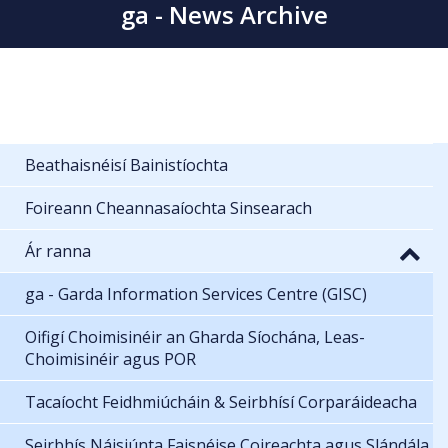
ga - News Archive
Beathaisnéisí Bainistíochta
Foireann Cheannasaíochta Sinsearach
Ár ranna
ga - Garda Information Services Centre (GISC)
Oifigí Choimisinéir an Gharda Síochána, Leas-
Choimisinéir agus POR
Tacaíocht Feidhmiúcháin & Seirbhísí Corparáideacha
Seirbhís Náisiúnta Faisnéise Coireachta agus Slándála