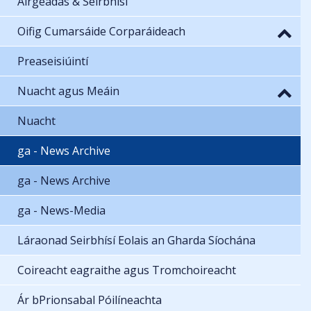
Airgeadas & Seirbhísí
Oifig Cumarsáide Corparáideach
Preaseisiúintí
Nuacht agus Meáin
Nuacht
ga - News Archive
ga - News Archive
ga - News-Media
Láraonad Seirbhísí Eolais an Gharda Síochána
Coireacht eagraithe agus Tromchoireacht
Ár bPrionsabal Póilíneachta