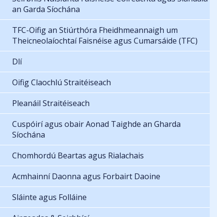
an Garda Síochána
TFC-Oifig an Stiúrthóra Fheidhmeannaigh um
Theicneolaíochtaí Faisnéise agus Cumarsáide (TFC)
Dlí
Oifig Claochlú Straitéiseach
Pleanáil Straitéiseach
Cuspóirí agus obair Aonad Taighde an Gharda
Síochána
Chomhordú Beartas agus Rialachais
Acmhainní Daonna agus Forbairt Daoine
Sláinte agus Folláine