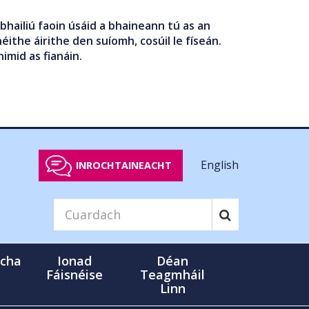
bhailiú faoin úsáid a bhaineann tú as an
éithe áirithe den suíomh, cosúil le físeán.
nimid as fianáin.
English
INROCHTAINEACHT
cha
Ionad
Déan
Fáisnéise
Teagmháil
Linn