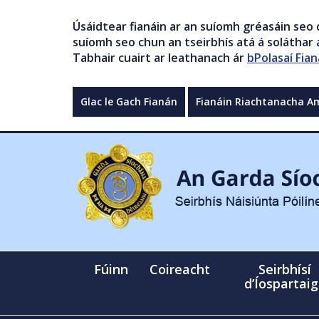
Úsáidtear fianáin ar an suíomh gréasáin seo 
suíomh seo chun an tseirbhís atá á soláthar a
Tabhair cuairt ar leathanach ár
bPolasaí Fian
Glac le Gach Fianán
Fianáin Riachtanacha A
Fúinn
Coireacht
Seirbhísí
d’Íospartai