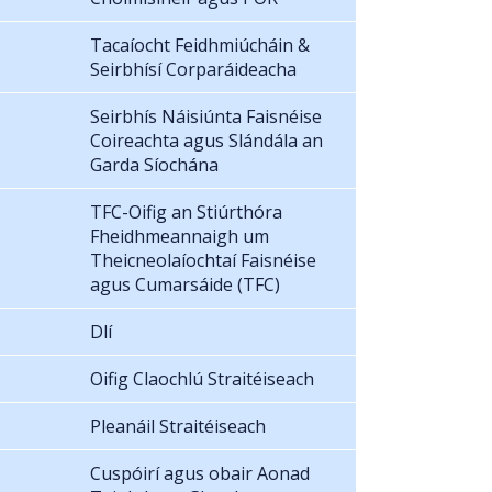
Tacaíocht Feidhmiúcháin &
Seirbhísí Corparáideacha
Seirbhís Náisiúnta Faisnéise
Coireachta agus Slándála an
Garda Síochána
TFC-Oifig an Stiúrthóra
Fheidhmeannaigh um
Theicneolaíochtaí Faisnéise
agus Cumarsáide (TFC)
Dlí
Oifig Claochlú Straitéiseach
Pleanáil Straitéiseach
Cuspóirí agus obair Aonad