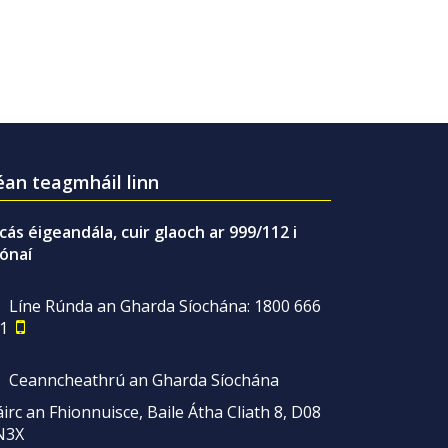
an teagmháil linn
gcás éigeandála, cuir glaoch ar 999/112 i
ónaí
Líne Rúnda an Gharda Síochána: 1800 666
1
Ceanncheathrú an Gharda Síochána
irc an Fhionnuisce, Baile Átha Cliath 8, D08
N3X