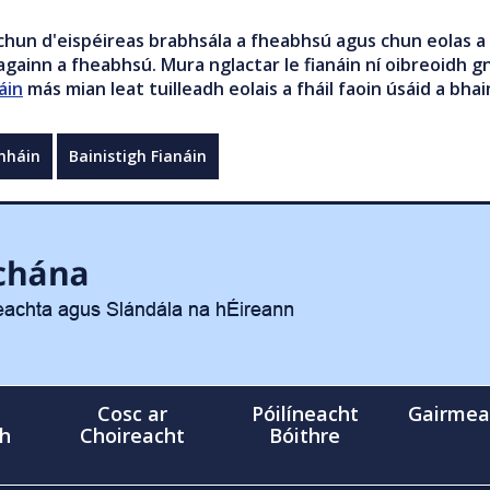
chun d'eispéireas brabhsála a fheabhsú agus chun eolas a 
gainn a fheabhsú. Mura nglactar le fianáin ní oibreoidh gn
áin
más mian leat tuilleadh eolais a fháil faoin úsáid a bhai
mháin
Bainistigh Fianáin
Cosc ar
Póilíneacht
Gairmea
gh
Choireacht
Bóithre