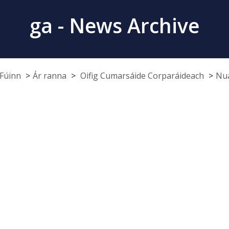
ga - News Archive
Fúinn
Ár ranna
Oifig Cumarsáide Corparáideach
Nua