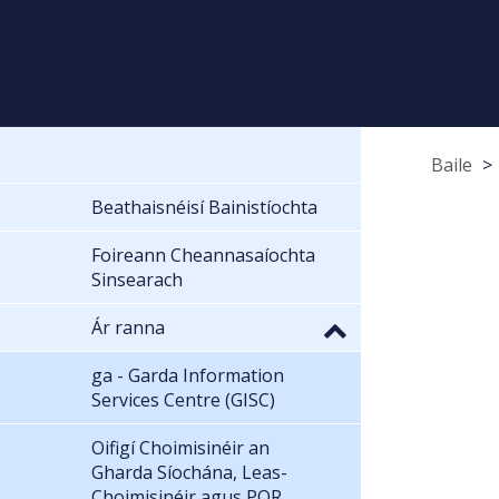
Baile
Beathaisnéisí Bainistíochta
Foireann Cheannasaíochta
Sinsearach
Ár ranna
ga - Garda Information
Services Centre (GISC)
Oifigí Choimisinéir an
Gharda Síochána, Leas-
Choimisinéir agus POR