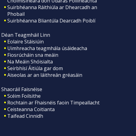
Choimisinéara don Údarás Póilíneachta
Suirbhéanna Ráithiúla ar Dhearcadh an
Phobail
Suirbhéanna Bliantúla Dearcadh Poiblí
Déan Teagmháil Linn
Eolaire Stáisiúin
Uimhreacha teagmhála úsáideacha
Fiosrúcháin sna meáin
Na Meáin Shóisialta
Seirbhísí Áitiúla gar dom
Aiseolas ar an láithreán gréasáin
Shaoráil Faisnéise
Scéim Foilsithe
Rochtain ar Fhaisnéis faoin Timpeallacht
Ceisteanna Coitianta
Taifead Cinnidh