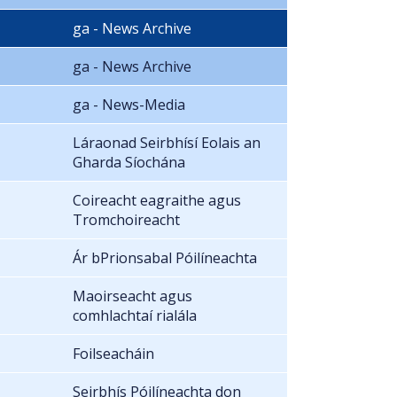
ga - News Archive
ga - News Archive
ga - News-Media
Láraonad Seirbhísí Eolais an
Gharda Síochána
Coireacht eagraithe agus
Tromchoireacht
Ár bPrionsabal Póilíneachta
Maoirseacht agus
comhlachtaí rialála
Foilseacháin
Seirbhís Póilíneachta don