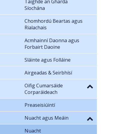
Taighde an Gharda
Síochána
Chomhordú Beartas agus
Rialachais
Acmhainní Daonna agus
Forbairt Daoine
Sláinte agus Folláine
Airgeadas & Seirbhísí
Oifig Cumarsáide
Corparáideach
Preaseisiúintí
Nuacht agus Meáin
Nuacht