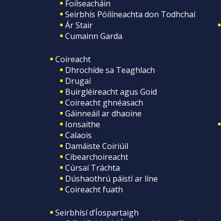
Foilseacháin
Seirbhís Póilíneachta don Todhchaí
Ár Stair
Cumainn Garda
Coireacht
Dhrochíde sa Teaghlach
Drugaí
Buirgléireacht agus Goid
Coireacht ghnéasach
Gáinneáil ar dhaoine
Ionsaithe
Calaois
Damáiste Coiriúil
Cibearchoireacht
Cúrsaí Tráchta
Dúshaothrú páistí ar líne
Coireacht fuath
Seirbhísí d’Íospartaigh