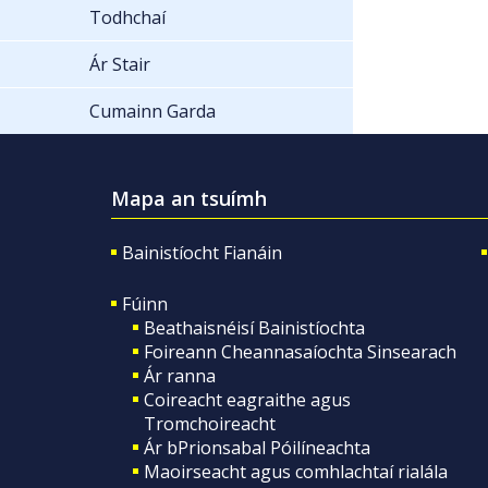
Todhchaí
Ár Stair
Cumainn Garda
Mapa an tsuímh
Bainistíocht Fianáin
Fúinn
Beathaisnéisí Bainistíochta
Foireann Cheannasaíochta Sinsearach
Ár ranna
Coireacht eagraithe agus
Tromchoireacht
Ár bPrionsabal Póilíneachta
Maoirseacht agus comhlachtaí rialála