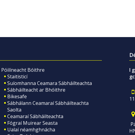
Dé
Póilíneacht Bóithre
I 
Staitisticí
gc
Suíomhanna Ceamara Sábháilteachta
Sábháilteacht ar Bhóithre
Bikesafe
11
Sábhálann Ceamaraí Sábháilteachta
Saolta
Ceamaraí Sábháilteachta
Fógraí Muirear Seasta
Pá
Ualaí néamhghnácha
H