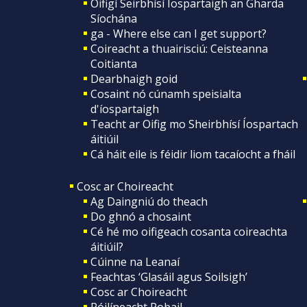
Oifigí Seirbhísí Íospartaigh an Gharda
Síochána
ga - Where else can I get support?
Coireacht a thuairisciú: Ceisteanna
Coitianta
Dearbhaigh goid
Cosaint nó cúnamh speisialta
d'íospartaigh
Teacht ar Oifig mo Sheirbhísí Íospartach
áitiúil
Cá háit eile is féidir liom tacaíocht a fháil
Cosc ar Choireacht
Ag Daingniú do theach
Do ghnó a chosaint
Cé hé mo oifigeach cosanta coireachta
áitiúil?
Cúinne na Leanaí
Feachtas ‘Glasáil agus Soilsigh’
Cosc ar Choireacht
Póilíneacht Pobail