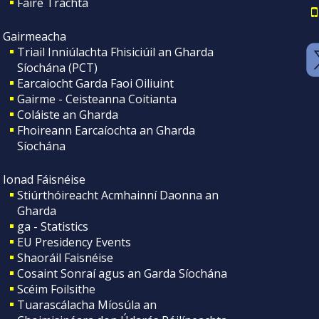
Faire Tráchta
Gairmeacha
Triail Inniúlachta Fhisiciúil an Gharda
Síochána (PCT)
Earcaiocht Garda Faoi Oiliuint
Gairme - Ceisteanna Coitianta
Coláiste an Gharda
Fhoireann Earcaíochta an Gharda
Síochána
Ionad Fáisnéise
Stiúrthóireacht Acmhainní Daonna an
Gharda
ga - Statistics
EU Presidency Events
Shaoráil Faisnéise
Cosaint Sonraí agus an Garda Síochána
Scéim Foilsithe
Tuarascálacha Míosúla an