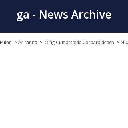
ga - News Archive
Fúinn
Ár ranna
Oifig Cumarsáide Corparáideach
Nua