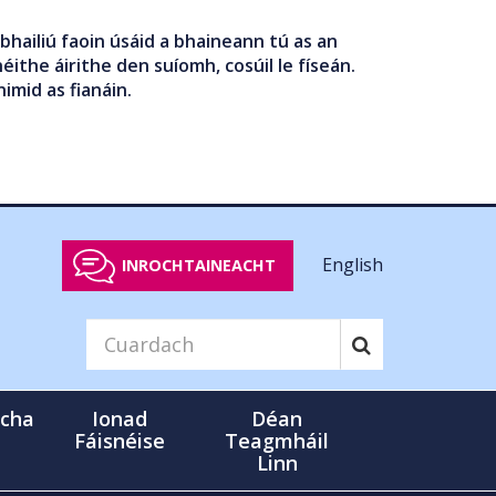
bhailiú faoin úsáid a bhaineann tú as an
éithe áirithe den suíomh, cosúil le físeán.
nimid as fianáin.
English
INROCHTAINEACHT
cha
Ionad
Déan
Fáisnéise
Teagmháil
Linn