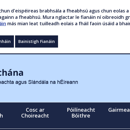
chun d'eispéireas brabhsála a fheabhsú agus chun eolas a 
gainn a fheabhsú. Mura nglactar le fianáin ní oibreoidh gn
áin
más mian leat tuilleadh eolais a fháil faoin úsáid a bhai
mháin
Bainistigh Fianáin
Cosc ar
Póilíneacht
Gairmea
gh
Choireacht
Bóithre