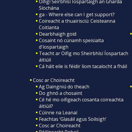
Oifigí Seirbhísí Íospartaigh an Gharda
Síochána
ga - Where else can I get support?
Coireacht a thuairisciú: Ceisteanna
Coitianta
Dearbhaigh goid
Cosaint nó cúnamh speisialta
d'íospartaigh
Teacht ar Oifig mo Sheirbhísí Íospartach
áitiúil
Cá háit eile is féidir liom tacaíocht a fháil
Cosc ar Choireacht
Ag Daingniú do theach
Do ghnó a chosaint
Cé hé mo oifigeach cosanta coireachta
áitiúil?
Cúinne na Leanaí
Feachtas ‘Glasáil agus Soilsigh’
Cosc ar Choireacht
Póilíneacht Pobail