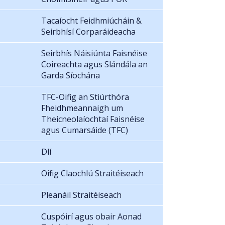
Tacaíocht Feidhmiúcháin &
Seirbhísí Corparáideacha
Seirbhís Náisiúnta Faisnéise
Coireachta agus Slándála an
Garda Síochána
TFC-Oifig an Stiúrthóra
Fheidhmeannaigh um
Theicneolaíochtaí Faisnéise
agus Cumarsáide (TFC)
Dlí
Oifig Claochlú Straitéiseach
Pleanáil Straitéiseach
Cuspóirí agus obair Aonad