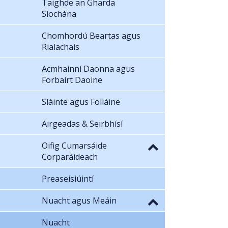
Taighde an Gharda
Síochána
Chomhordú Beartas agus
Rialachais
Acmhainní Daonna agus
Forbairt Daoine
Sláinte agus Folláine
Airgeadas & Seirbhísí
Oifig Cumarsáide
Corparáideach
Preaseisiúintí
Nuacht agus Meáin
Nuacht