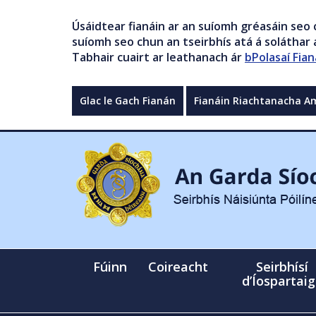
Úsáidtear fianáin ar an suíomh gréasáin seo 
suíomh seo chun an tseirbhís atá á soláthar a
Tabhair cuairt ar leathanach ár
bPolasaí Fian
Glac le Gach Fianán
Fianáin Riachtanacha A
Fúinn
Coireacht
Seirbhísí
d’Íospartai