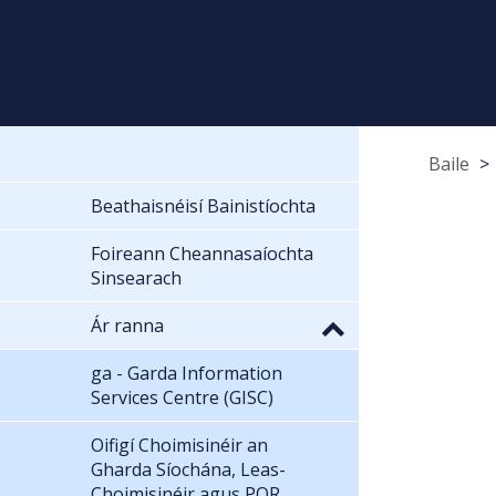
Baile
Beathaisnéisí Bainistíochta
Foireann Cheannasaíochta
Sinsearach
Ár ranna
ga - Garda Information
Services Centre (GISC)
Oifigí Choimisinéir an
Gharda Síochána, Leas-
Choimisinéir agus POR