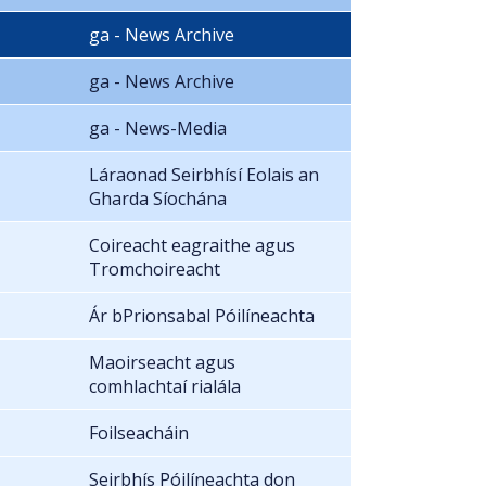
ga - News Archive
ga - News Archive
ga - News-Media
Láraonad Seirbhísí Eolais an
Gharda Síochána
Coireacht eagraithe agus
Tromchoireacht
Ár bPrionsabal Póilíneachta
Maoirseacht agus
comhlachtaí rialála
Foilseacháin
Seirbhís Póilíneachta don