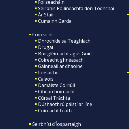
Foilseacháin
Seirbhís Póilíneachta don Todhchaí
Ár Stair
Cumainn Garda
Coireacht
Dhrochíde sa Teaghlach
Drugaí
Buirgléireacht agus Goid
Coireacht ghnéasach
Gáinneáil ar dhaoine
Ionsaithe
Calaois
Damáiste Coiriúil
Cibearchoireacht
Cúrsaí Tráchta
Dúshaothrú páistí ar líne
Coireacht fuath
Seirbhísí d’Íospartaigh