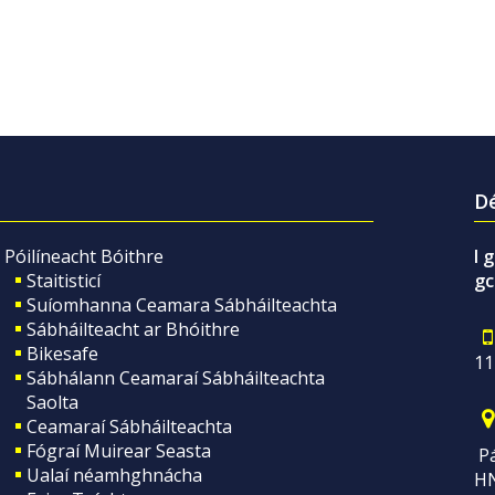
Dé
Póilíneacht Bóithre
I 
Staitisticí
gc
Suíomhanna Ceamara Sábháilteachta
Sábháilteacht ar Bhóithre
Bikesafe
11
Sábhálann Ceamaraí Sábháilteachta
Saolta
Ceamaraí Sábháilteachta
Fógraí Muirear Seasta
Pá
Ualaí néamhghnácha
H