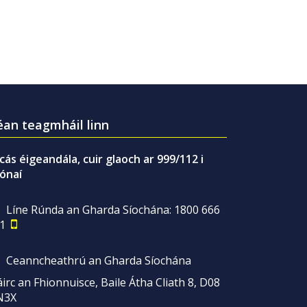
an teagmháil linn
gcás éigeandála, cuir glaoch ar 999/112 i
ónaí
Líne Rúnda an Gharda Síochána: 1800 666
1
Ceanncheathrú an Gharda Síochána
irc an Fhionnuisce, Baile Átha Cliath 8, D08
N3X