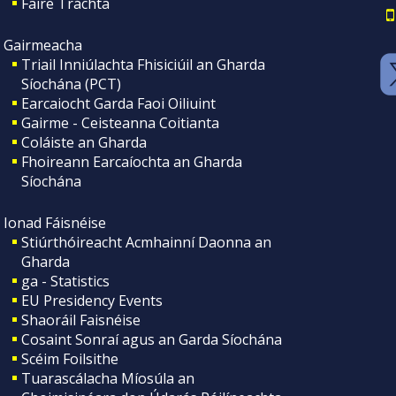
Faire Tráchta
Gairmeacha
Triail Inniúlachta Fhisiciúil an Gharda
Síochána (PCT)
Earcaiocht Garda Faoi Oiliuint
Gairme - Ceisteanna Coitianta
Coláiste an Gharda
Fhoireann Earcaíochta an Gharda
Síochána
Ionad Fáisnéise
Stiúrthóireacht Acmhainní Daonna an
Gharda
ga - Statistics
EU Presidency Events
Shaoráil Faisnéise
Cosaint Sonraí agus an Garda Síochána
Scéim Foilsithe
Tuarascálacha Míosúla an