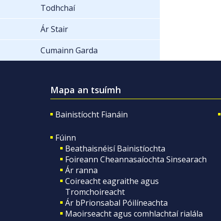
Todhchaí
Ár Stair
Cumainn Garda
Mapa an tsuímh
Bainistíocht Fianáin
Fúinn
Beathaisnéisí Bainistíochta
Foireann Cheannasaíochta Sinsearach
Ár ranna
Coireacht eagraithe agus
Tromchoireacht
Ár bPrionsabal Póilíneachta
Maoirseacht agus comhlachtaí rialála