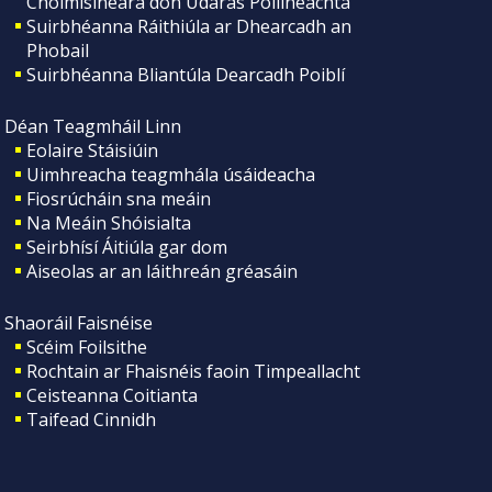
Choimisinéara don Údarás Póilíneachta
Suirbhéanna Ráithiúla ar Dhearcadh an
Phobail
Suirbhéanna Bliantúla Dearcadh Poiblí
Déan Teagmháil Linn
Eolaire Stáisiúin
Uimhreacha teagmhála úsáideacha
Fiosrúcháin sna meáin
Na Meáin Shóisialta
Seirbhísí Áitiúla gar dom
Aiseolas ar an láithreán gréasáin
Shaoráil Faisnéise
Scéim Foilsithe
Rochtain ar Fhaisnéis faoin Timpeallacht
Ceisteanna Coitianta
Taifead Cinnidh